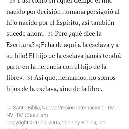
Y así como en aquel tiempo el hijo
29
nacido por decisión humana persiguió al
hijo nacido por el Espíritu, así también


sucede ahora.
Pero ¿qué dice la
30
Escritura? «¡Echa de aquí a la esclava y a
su hijo! El hijo de la esclava jamás tendrá
parte en la herencia con el hijo de la


libre».
Así que, hermanos, no somos
31

hijos de la esclava, sino de la libre.
La Santa Biblia, Nueva Versión Internacional TM,
NVI TM (Castilian)
Copyright © 1999, 2005, 2017 by Biblica, Inc.