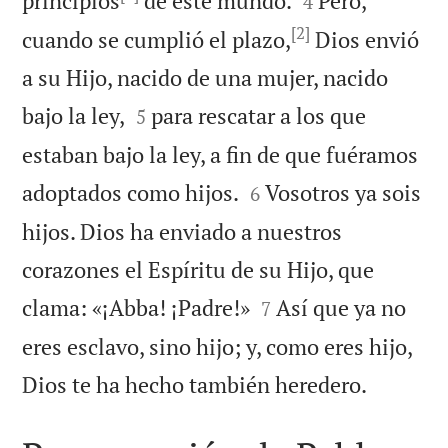
principios
de este mundo.
Pero,
4
[2]
cuando se cumplió el plazo,
Dios envió
a su Hijo, nacido de una mujer, nacido


bajo la ley,
para rescatar a los que
5
estaban bajo la ley, a fin de que fuéramos


adoptados como hijos.
Vosotros ya sois
6
hijos. Dios ha enviado a nuestros
corazones el Espíritu de su Hijo, que


clama: «¡Abba! ¡Padre!»
Así que ya no
7
eres esclavo, sino hijo; y, como eres hijo,

Dios te ha hecho también heredero.