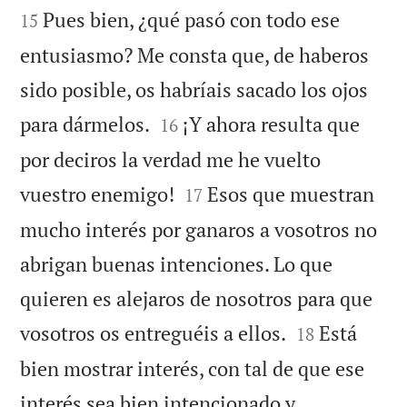
Pues bien, ¿qué pasó con todo ese
15
entusiasmo? Me consta que, de haberos
sido posible, os habríais sacado los ojos


para dármelos.
¡Y ahora resulta que
16
por deciros la verdad me he vuelto


vuestro enemigo!
Esos que muestran
17
mucho interés por ganaros a vosotros no
abrigan buenas intenciones. Lo que
quieren es alejaros de nosotros para que


vosotros os entreguéis a ellos.
Está
18
bien mostrar interés, con tal de que ese
interés sea bien intencionado y