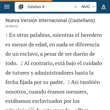
Ir a un contenido
Buscar versículo bíbl
NVIC
Gálatas 4
Nueva Versión Internacional (Castellano)
de
Biblica

En otras palabras, mientras el heredero
1
es menor de edad, en nada se diferencia
de un esclavo, a pesar de ser dueño de


todo.
Al contrario, está bajo el cuidado
2
de tutores y administradores hasta la


fecha fijada por su padre.
Así también
3
nosotros, cuando éramos menores,
estábamos esclavizados por los
[1]

