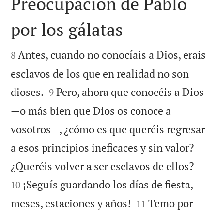
Preocupación de Pablo
por los gálatas


Antes, cuando no conocíais a Dios, erais
8
esclavos de los que en realidad no son


dioses.
Pero, ahora que conocéis a Dios
9
—o más bien que Dios os conoce a
vosotros—, ¿cómo es que queréis regresar
a esos principios ineficaces y sin valor?


¿Queréis volver a ser esclavos de ellos?
¡Seguís guardando los días de fiesta,
10


meses, estaciones y años!
Temo por
11