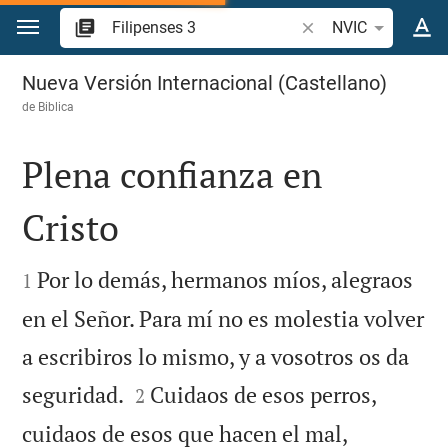
Ir a un contenido
Buscar versículo bíbl
NVIC
Filipenses 3
Nueva Versión Internacional (Castellano)
de
Biblica
Plena confianza en
Cristo


Por lo demás, hermanos míos, alegraos
1
en el Señor. Para mí no es molestia volver
a escribiros lo mismo, y a vosotros os da


seguridad.
Cuidaos de esos perros,
2
cuidaos de esos que hacen el mal,