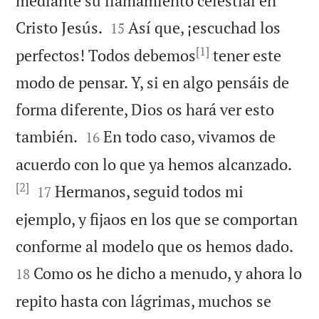
mediante su llamamiento celestial en


Cristo Jesús.
Así que, ¡escuchad los
15
[1]
perfectos! Todos debemos
tener este
modo de pensar. Y, si en algo pensáis de
forma diferente, Dios os hará ver esto


también.
En todo caso, vivamos de
16
acuerdo con lo que ya hemos alcanzado.
[2]


Hermanos, seguid todos mi
17
ejemplo, y fijaos en los que se comportan


conforme al modelo que os hemos dado.
Como os he dicho a menudo, y ahora lo
18
repito hasta con lágrimas, muchos se