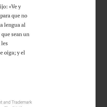
ijo: «Ve y
 para que no
la lengua al
s que sean un
 les
e oiga; y el
ent and Trademark