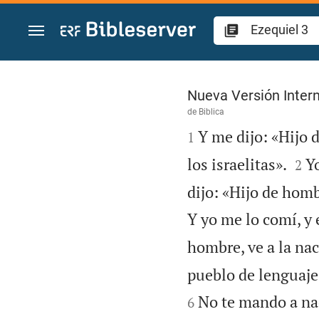
Ir a un contenido
Ezequiel 3
Nueva Versión Intern
de
Biblica

Y me dijo: «Hijo d
1


los israelitas».
Yo
2
dijo: «Hijo de homb
Y yo me lo comí, y 
hombre, ve a la nac
pueblo de lenguaje 
No te mando a na
6