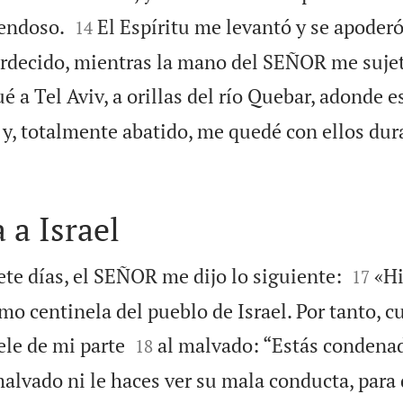


uendoso.
El Espíritu me levantó y se apoderó
14
rdecido, mientras la mano del SEÑOR me suje
ué a Tel Aviv, a orillas del río Quebar, adonde e
s y, totalmente abatido, me quedé con ellos dur
 a Israel


iete días, el SEÑOR me dijo lo siguiente:
«Hi
17
omo centinela del pueblo de Israel. Por tanto, 


ele de mi parte
al malvado: “Estás condenad
18
malvado ni le haces ver su mala conducta, para