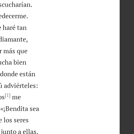


scucharían.
bedecerme.
e haré tan
 diamante,
or más que
ucha bien
adonde están
ú adviérteles:
[1]
os
me
 «¡Bendita sea
e los seres
junto a ellas,