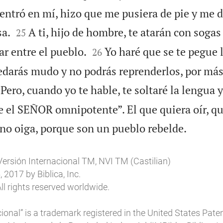
 entró en mí, hizo que me pusiera de pie y me d


sa.
A ti, hijo de hombre, te atarán con sogas
25


ar entre el pueblo.
Yo haré que se te pegue 
26
quedarás mudo y no podrás reprenderlos, por má
Pero, cuando yo te hable, te soltaré la lengua y
ce el SEÑOR omnipotente”. El que quiera oír, qu

 no oiga, porque son un pueblo rebelde.
Versión Internacional TM, NVI TM (Castilian)
2017 by Biblica, Inc.
ll rights reserved worldwide.
ional” is a trademark registered in the United States Pat