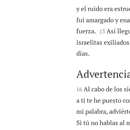
y el ruido era estr
fui amargado y ena


fuerza.
Así lleg
15
israelitas exiliado

días.
Advertencia


Al cabo de los s
16
a ti te he puesto c
mi palabra, adviért
Si tú no hablas al 