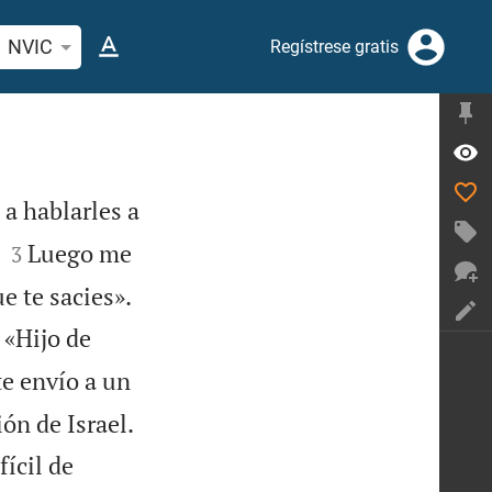
car versículo bíblico o palabra
NVIC
Regístrese gratis
 a hablarles a


Luego me
3
e te sacies».
 «Hijo de
te envío a un


ón de Israel.
ícil de