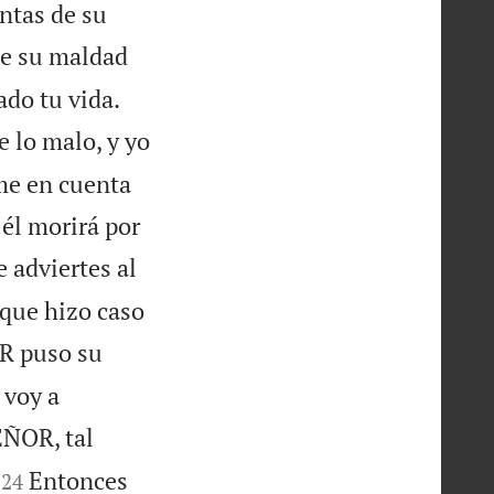
ntas de su
 de su maldad


ado tu vida.
e lo malo, y yo
ome en cuenta
 él morirá por
le adviertes al
rque hizo caso
R puso su
 voy a
SEÑOR, tal


Entonces
24