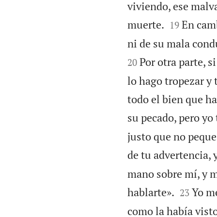
viviendo, ese malva


muerte.
En camb
19
ni de su mala condu
Por otra parte, s
20
lo hago tropezar y 
todo el bien que ha
su pecado, pero yo 
justo que no peque,
de tu advertencia, 
mano sobre mí, y me


hablarte».
Yo me
23
como la había visto 