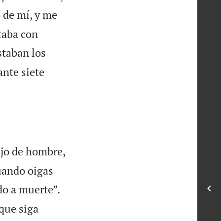
 de mí, y me
taba con
staban los
ante siete
jo de hombre,
cuando oigas
o a muerte”.
 que siga