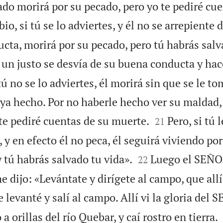
do morirá por su pecado, pero yo te pediré cue
io, si tú se lo adviertes, y él no se arrepiente
cta, morirá por su pecado, pero tú habrás salv
i un justo se desvía de su buena conducta y hac
tú no se lo adviertes, él morirá sin que se le t
ya hecho. Por no haberle hecho ver su maldad,


te pediré cuentas de su muerte.
Pero, si tú 
21
 y en efecto él no peca, él seguirá viviendo po


y tú habrás salvado tu vida».
Luego el SEÑO
22
 dijo: «Levántate y dirígete al campo, que allí
 levanté y salí al campo. Allí vi la gloria del 
a orillas del río Quebar, y caí rostro en tierra.