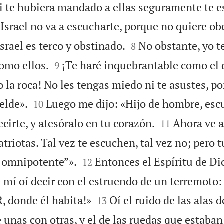
i te hubiera mandado a ellas seguramente te e
 Israel no va a escucharte, porque no quiere o


srael es terco y obstinado.
No obstante, yo t
8


como ellos.
¡Te haré inquebrantable como el
9
la roca! No les tengas miedo ni te asustes, p


elde».
Luego me dijo: «Hijo de hombre, esc
10


ecirte, y atesóralo en tu corazón.
Ahora ve 
11
triotas. Tal vez te escuchen, tal vez no; pero t


 omnipotente”».
Entonces el Espíritu de Di
12
e mí oí decir con el estruendo de un terremoto:


, donde él habita!»
Oí el ruido de las alas d
13
e unas con otras, y el de las ruedas que estaban 