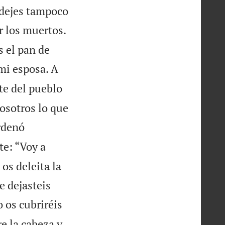
i dejes tampoco
r los muertos.
s el pan de
 mi esposa. A
te del pueblo
osotros lo que


rdenó
te: “Voy a
os deleita la
e dejasteis
 os cubriréis
re la cabeza y