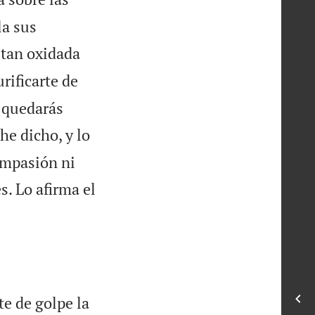
la sus
 tan oxidada
rificarte de
o quedarás
he dicho, y lo
ompasión ni
s. Lo afirma el
te de golpe la