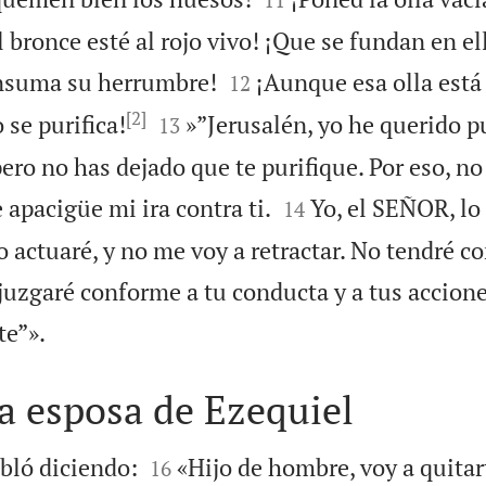
l bronce esté al rojo vivo! ¡Que se fundan en el


onsuma su herrumbre!
¡Aunque esa olla está
12
[2]


 se purifica!
»”Jerusalén, yo he querido pu
13
pero no has dejado que te purifique. Por eso, n


 apacigüe mi ira contra ti.
Yo, el SEÑOR, lo 
14
 actuaré, y no me voy a retractar. No tendré c
juzgaré conforme a tu conducta y a tus accione

e”».
a esposa de Ezequiel


ló diciendo:
«Hijo de hombre, voy a quitar
16