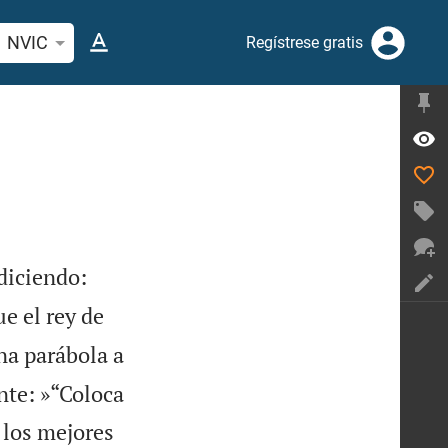
car versículo bíblico o palabra
NVIC
Regístrese gratis


diciendo:
e el rey de
na parábola a
nte: »“Coloca
 los mejores