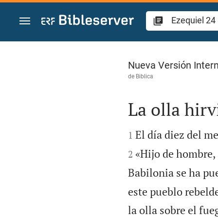
Ir a un contenido
Ezequiel 24
Nueva Versión Intern
de
Biblica
La olla hirv


El día diez del 
1
«Hijo de hombre, 
2
Babilonia se ha pu
este pueblo rebeld
la olla sobre el fu