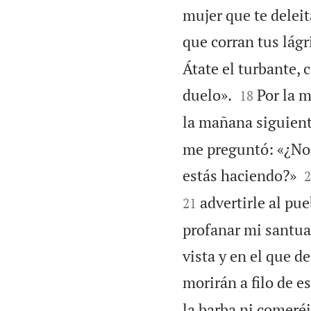
mujer que te deleit
que corran tus lág
Átate el turbante, 


duelo».
Por la m
18
la mañana siguient
me preguntó: «¿No n

estás haciendo?»
2
advertirle al pu
21
profanar mi santuar
vista y en el que de
morirán a filo de e
la barba ni comeréi