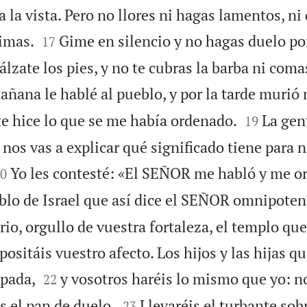
a la vista. Pero no llores ni hagas lamentos, n


rimas.
Gime en silencio y no hagas duelo po
17
cálzate los pies, y no te cubras la barba ni coma
añana le hablé al pueblo, y por la tarde murió


e hice lo que se me había ordenado.
La gen
19
os vas a explicar qué significado tiene para n

Yo les contesté: «El SEÑOR me habló y me o
0
eblo de Israel que así dice el SEÑOR omnipoten
io, orgullo de vuestra fortaleza, el templo que 
positáis vuestro afecto. Los hijos y las hijas qu


spada,
y vosotros haréis lo mismo que yo: no
22


s el pan de duelo.
Llevaréis el turbante sob
23