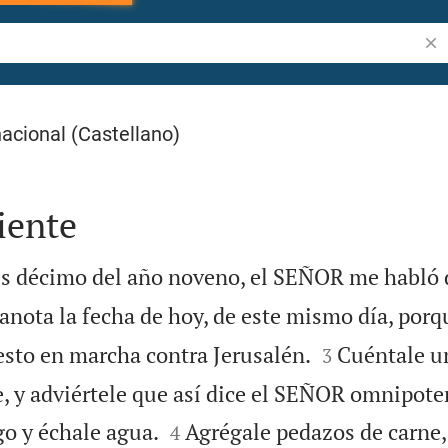
Bus
acional (Castellano)
iente
mes décimo del año noveno, el SEÑOR me habló 
anota la fecha de hoy, de este mismo día, porqu


esto en marcha contra Jerusalén.
Cuéntale u
3
e, y adviértele que así dice el SEÑOR omnipote


ego y échale agua.
Agrégale pedazos de carne,
4