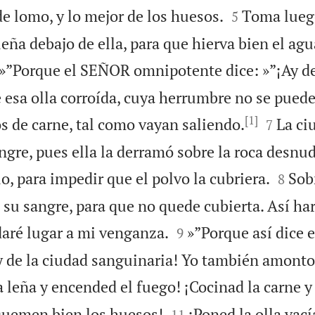


de lomo, y lo mejor de los huesos.
Toma luego
5
ña debajo de ella, para que hierva bien el agu

»”Porque el SEÑOR omnipotente dice: »”¡Ay de
 esa olla corroída, cuya herrumbre no se puede
[1]


s de carne, tal como vayan saliendo.
La ci
7
gre, pues ella la derramó sobre la roca desnud


o, para impedir que el polvo la cubriera.
Sobr
8
 su sangre, para que no quede cubierta. Así ha


daré lugar a mi venganza.
»”Porque así dice
9
 de la ciudad sanguinaria! Yo también amonton
a leña y encended el fuego! ¡Cocinad la carne y


 quemen bien los huesos!
¡Poned la olla vací
11