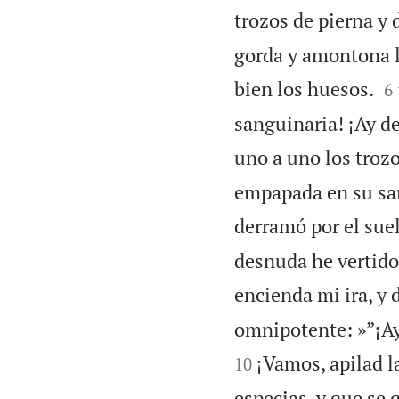
trozos de pierna y 
gorda y amontona le

bien los huesos.
6
sanguinaria! ¡Ay de
uno a uno los trozo
empapada en su san
derramó por el suel
desnuda he vertido
encienda mi ira, y 
omnipotente: »”¡Ay
¡Vamos, apilad l
10
especias, y que se