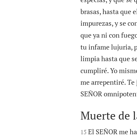
brasas, hasta que e
impurezas, y se c
que ya ni con fuego
tu infame lujuria, 
limpia hasta que se
cumpliré. Yo mismo
me arrepentiré. Te 
SEÑOR omnipotent
Muerte de l


El SEÑOR me hab
15