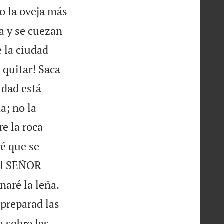
 la oveja más
a y se cuezan
 la ciudad
 quitar! Saca
udad está
a; no la
e la roca
ré que se
 el SEÑOR


aré la leña.
 preparad las
a sobre las