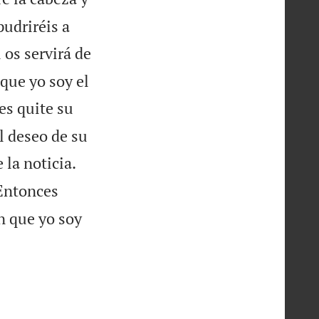
pudriréis a
 os servirá de
que yo soy el
les quite su
el deseo de su


 la noticia.
 Entonces
án que yo soy