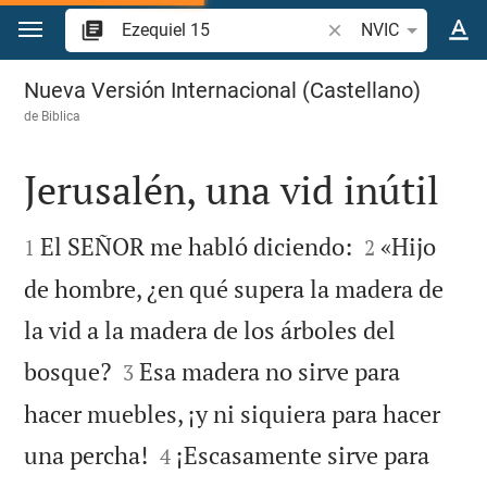
Ir a un contenido
Buscar versículo bíbl
NVIC
Ezequiel 15
Nueva Versión Internacional (Castellano)
de
Biblica
Jerusalén, una vid inútil




El SEÑOR me habló diciendo:
«Hijo
1
2
de hombre, ¿en qué supera la madera de
la vid a la madera de los árboles del


bosque?
Esa madera no sirve para
3
hacer muebles, ¡y ni siquiera para hacer


una percha!
¡Escasamente sirve para
4