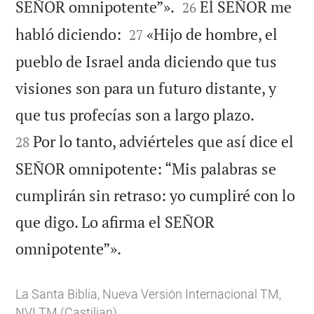


SEÑOR omnipotente”».
El SEÑOR me
26


habló diciendo:
«Hijo de hombre, el
27
pueblo de Israel anda diciendo que tus
visiones son para un futuro distante, y


que tus profecías son a largo plazo.
Por lo tanto, adviérteles que así dice el
28
SEÑOR omnipotente: “Mis palabras se
cumplirán sin retraso: yo cumpliré con lo
que digo. Lo afirma el SEÑOR

omnipotente”».
La Santa Biblia, Nueva Versión Internacional TM,
NVI TM (Castilian)