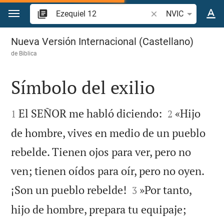
Ir a un contenido
Buscar versículo bíbl
NVIC
Ezequiel 12
Nueva Versión Internacional (Castellano)
de
Biblica
Símbolo del exilio




El SEÑOR me habló diciendo:
«Hijo
1
2
de hombre, vives en medio de un pueblo
rebelde. Tienen ojos para ver, pero no
ven; tienen oídos para oír, pero no oyen.


¡Son un pueblo rebelde!
»Por tanto,
3
hijo de hombre, prepara tu equipaje;