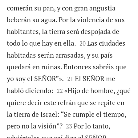
comerán su pan, y con gran angustia
beberán su agua. Por la violencia de sus
habitantes, la tierra será despojada de


todo lo que hay en ella.
Las ciudades
20
habitadas serán arrasadas, y su país
quedará en ruinas. Entonces sabréis que


yo soy el SEÑOR”».
El SEÑOR me
21


habló diciendo:
«Hijo de hombre, ¿qué
22
quiere decir este refrán que se repite en
la tierra de Israel: “Se cumple el tiempo,


pero no la visión”?
Por lo tanto,
23
adviérteles que así dice el SEÑOR