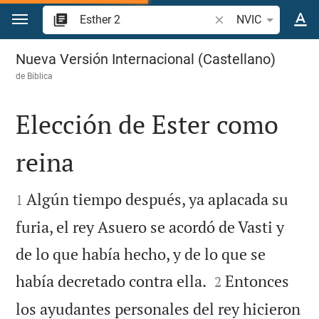
Ir a un contenido
Buscar versículo bíbl
NVIC
Esther 2
Nueva Versión Internacional (Castellano)
de
Biblica
Elección de Ester como
reina


Algún tiempo después, ya aplacada su
1
furia, el rey Asuero se acordó de Vasti y
de lo que había hecho, y de lo que se


había decretado contra ella.
Entonces
2
los ayudantes personales del rey hicieron