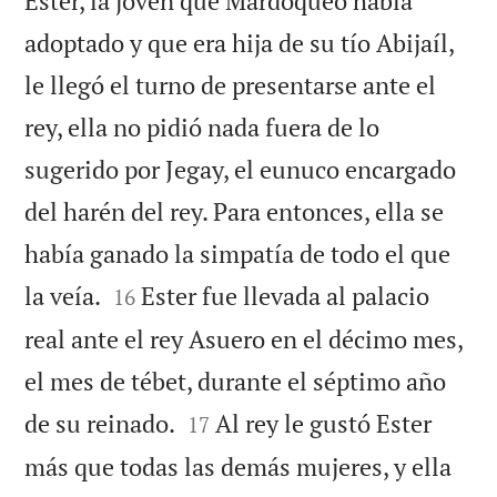
Ester, la joven que Mardoqueo había
adoptado y que era hija de su tío Abijaíl,
le llegó el turno de presentarse ante el
rey, ella no pidió nada fuera de lo
sugerido por Jegay, el eunuco encargado
del harén del rey. Para entonces, ella se
había ganado la simpatía de todo el que


la veía.
Ester fue llevada al palacio
16
real ante el rey Asuero en el décimo mes,
el mes de tébet, durante el séptimo año


de su reinado.
Al rey le gustó Ester
17
más que todas las demás mujeres, y ella