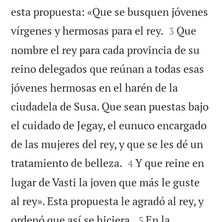
esta propuesta: «Que se busquen jóvenes


vírgenes y hermosas para el rey.
Que
3
nombre el rey para cada provincia de su
reino delegados que reúnan a todas esas
jóvenes hermosas en el harén de la
ciudadela de Susa. Que sean puestas bajo
el cuidado de Jegay, el eunuco encargado
de las mujeres del rey, y que se les dé un


tratamiento de belleza.
Y que reine en
4
lugar de Vasti la joven que más le guste
al rey». Esta propuesta le agradó al rey, y


ordenó que así se hiciera.
En la
5