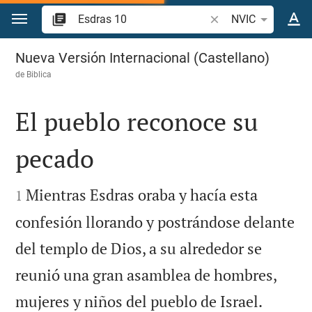
Ir a un contenido
Buscar versículo bíbl
NVIC
Esdras 10
Nueva Versión Internacional (Castellano)
de
Biblica
El pueblo reconoce su
pecado


Mientras Esdras oraba y hacía esta
1
confesión llorando y postrándose delante
del templo de Dios, a su alrededor se
reunió una gran asamblea de hombres,
mujeres y niños del pueblo de Israel.