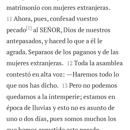


matrimonio con mujeres extranjeras.
Ahora, pues, confesad vuestro
11
[1]
pecado
al SEÑOR, Dios de nuestros
antepasados, y haced lo que a él le
agrada. Separaos de los paganos y de las


mujeres extranjeras.
Toda la asamblea
12
contestó en alta voz: ―Haremos todo lo


que nos has dicho.
Pero no podemos
13
quedarnos a la intemperie; estamos en
época de lluvias y esto no es asunto de
uno o dos días, pues somos muchos los


que hemos cometido este pecado.