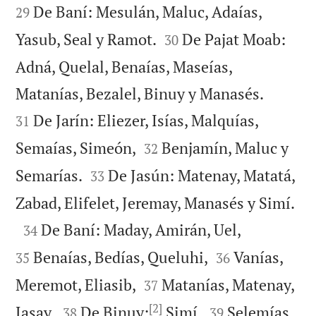
De Baní: Mesulán, Maluc, Adaías,
29


Yasub, Seal y Ramot.
De Pajat Moab:
30
Adná, Quelal, Benaías, Maseías,


Matanías, Bezalel, Binuy y Manasés.
De Jarín: Eliezer, Isías, Malquías,
31


Semaías, Simeón,
Benjamín, Maluc y
32


Semarías.
De Jasún: Matenay, Matatá,
33

Zabad, Elifelet, Jeremay, Manasés y Simí.



De Baní: Maday, Amirán, Uel,
34


Benaías, Bedías, Queluhi,
Vanías,
35
36


Meremot, Eliasib,
Matanías, Matenay,
37
[2]




Jasay.
De Binuy:
Simí,
Selemías,
38
39