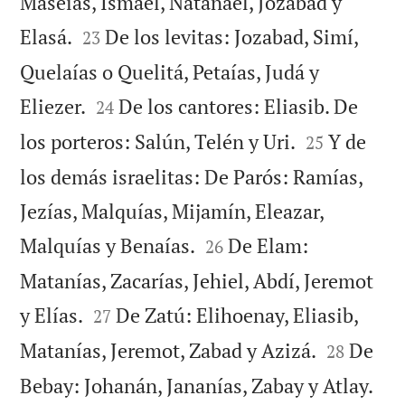
Maseías, Ismael, Natanael, Jozabad y


Elasá.
De los levitas: Jozabad, Simí,
23
Quelaías o Quelitá, Petaías, Judá y


Eliezer.
De los cantores: Eliasib. De
24


los porteros: Salún, Telén y Uri.
Y de
25
los demás israelitas: De Parós: Ramías,
Jezías, Malquías, Mijamín, Eleazar,


Malquías y Benaías.
De Elam:
26
Matanías, Zacarías, Jehiel, Abdí, Jeremot


y Elías.
De Zatú: Elihoenay, Eliasib,
27


Matanías, Jeremot, Zabad y Azizá.
De
28


Bebay: Johanán, Jananías, Zabay y Atlay.