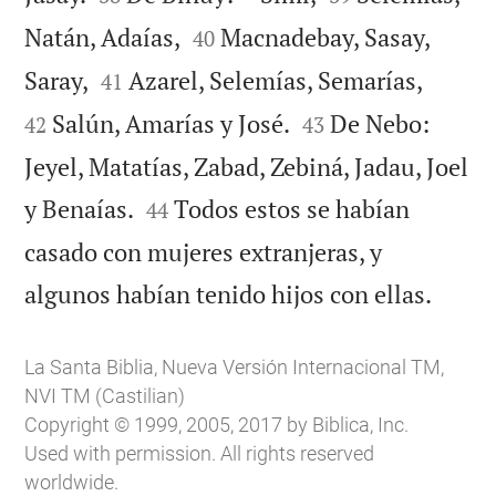


Natán, Adaías,
Macnadebay, Sasay,
40




Saray,
Azarel, Selemías, Semarías,
41


Salún, Amarías y José.
De Nebo:
42
43
Jeyel, Matatías, Zabad, Zebiná, Jadau, Joel


y Benaías.
Todos estos se habían
44
casado con mujeres extranjeras, y

algunos habían tenido hijos con ellas.
La Santa Biblia, Nueva Versión Internacional TM,
NVI TM (Castilian)
Copyright © 1999, 2005, 2017 by Biblica, Inc.
Used with permission. All rights reserved
worldwide.