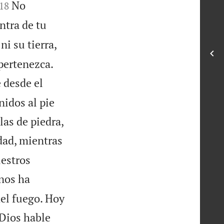


No
18
ntra de tu
ni su tierra,


 pertenezca.
 desde el
nidos al pie
las de piedra,
dad, mientras
uestros
nos ha
del fuego. Hoy
Dios hable