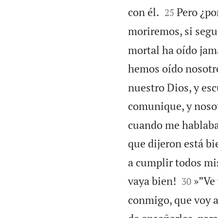


con él.
Pero ¿po
25
moriremos, si segu
mortal ha oído jamá
hemos oído nosotro
nuestro Dios, y esc
comunique, y noso
cuando me hablabais
que dijeron está bi
a cumplir todos mi


vaya bien!
»”Ve 
30
conmigo, que voy a