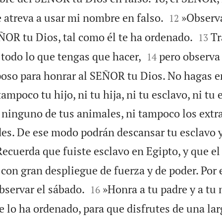


 atreva a usar mi nombre en falso.
»Observa
12


ÑOR tu Dios, tal como él te ha ordenado.
Tr
13


s todo lo que tengas que hacer,
pero observa
14
poso para honrar al SEÑOR tu Dios. No hagas e
ampoco tu hijo, ni tu hija, ni tu esclavo, ni tu 
i ninguno de tus animales, ni tampoco los extr
es. De ese modo podrán descansar tu esclavo y 
Recuerda que fuiste esclavo en Egipto, y que e
í con gran despliegue de fuerza y de poder. Po


bservar el sábado.
»Honra a tu padre y a tu
16
 lo ha ordenado, para que disfrutes de una larg