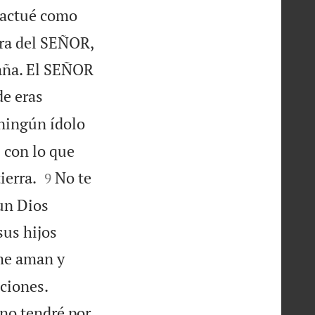
 actué como
bra del SEÑOR,
taña. El SEÑOR
de eras
ningún ídolo
i con lo que


ierra.
No te
9
 un Dios
sus hijos
 me aman y


ciones.
no tendré por