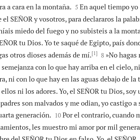


a a cara en la montaña.
En aquel tiempo yo
5
e el SEÑOR y vosotros, para declararos la pala
níais miedo del fuego y no subisteis a la mon
SEÑOR tu Dios. Yo te saqué de Egipto, país don
[1]


as otros dioses además de mí.
»No hagas 
8
semejanza con lo que hay arriba en el cielo, n
ra, ni con lo que hay en las aguas debajo de la t
 ellos ni los adores. Yo, el SEÑOR tu Dios, soy
 padres son malvados y me odian, yo castigo a 


cuarta generación.
Por el contrario, cuando
10
mientos, les muestro mi amor por mil genera
re del SEÑOR tu Dios en falso. Yo, el SEÑOR, 