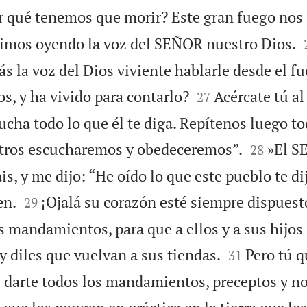
r qué tenemos que morir? Este gran fuego nos
imos oyendo la voz del SEÑOR nuestro Dios.
s la voz del Dios viviente hablarle desde el f


s, y ha vivido para contarlo?
Acércate tú a
27
ucha todo lo que él te diga. Repítenos luego to


tros escucharemos y obedeceremos”.
»El S
28
, y me dijo: “He oído lo que este pueblo te di


en.
¡Ojalá su corazón esté siempre dispues
29
s mandamientos, para que a ellos y a sus hijos


y diles que vuelvan a sus tiendas.
Pero tú q
31
 darte todos los mandamientos, preceptos y n