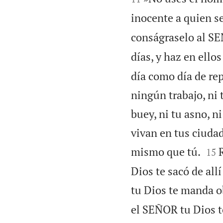
inocente a quien se
conságraselo al SE
días, y haz en ello
día como día de re
ningún trabajo, ni t
buey, ni tu asno, n
vivan en tus ciudad


mismo que tú.
15
Dios te sacó de all
tu Dios te manda o
el SEÑOR tu Dios te