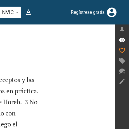
car versículo bíblico o palabra
NVIC
Regístrese gratis
eceptos y las

s en práctica.


e Horeb.
No
3
no con
uego el