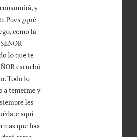
 consumirá, y


Pues ¿qué
26
uego, como la
l SEÑOR
do lo que te
EÑOR escuchó
jo. Todo lo
to a temerme y
 siempre les
uédate aquí
ormas que has