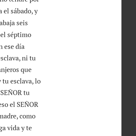
 el sábado, y
abaja seis
 el séptimo
n ese día
esclava, ni tu
anjeros que
tu esclava, lo
l SEÑOR tu
r eso el SEÑOR
 madre, como
a vida y te