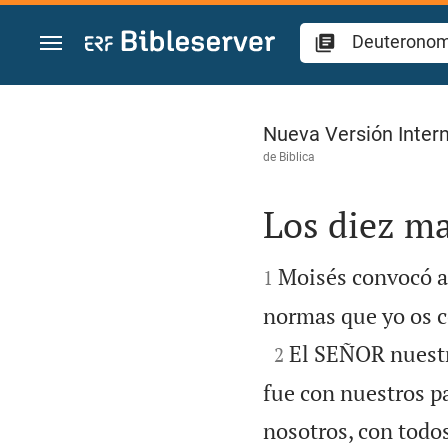
Ir a un contenido
Deuteronomio 5
Nueva Versión Intern
de
Biblica
Los diez m


Moisés convocó a t
1
normas que yo os c

El SEÑOR nuestr
2
fue con nuestros p
nosotros, con todo