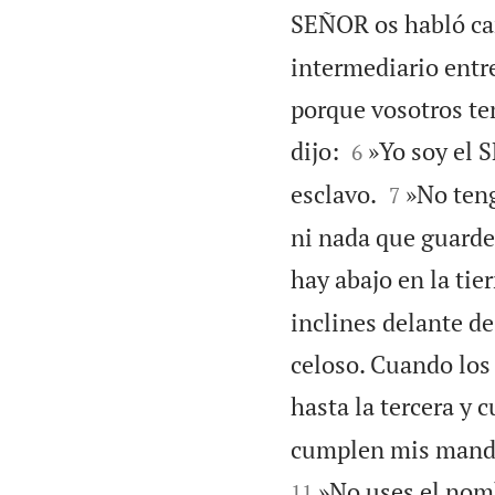
SEÑOR os habló car
intermediario entr
porque vosotros te


dijo:
»Yo soy el 
6


esclavo.
»No teng
7
ni nada que guarde 
hay abajo en la tier
inclines delante de
celoso. Cuando los
hasta la tercera y 
cumplen mis manda
»No uses el nomb
11