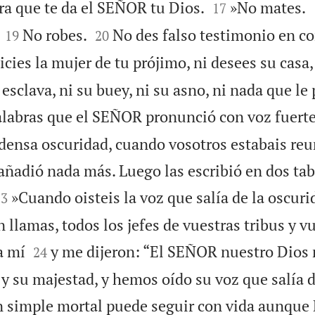


rra que te da el SEÑOR tu Dios.
»No mates.
17




No robes.
No des falso testimonio en co
19
20
cies la mujer de tu prójimo, ni desees su casa, 
 esclava, ni su buey, ni su asno, ni nada que le
alabras que el SEÑOR pronunció con voz fuerte
 densa oscuridad, cuando vosotros estabais reu
ñadió nada más. Luego las escribió en dos tab


»Cuando oisteis la voz que salía de la oscuri
23
 llamas, todos los jefes de vuestras tribus y v


a mí
y me dijeron: “El SEÑOR nuestro Dios 
24
 y su majestad, y hemos oído su voz que salía 
 simple mortal puede seguir con vida aunque 