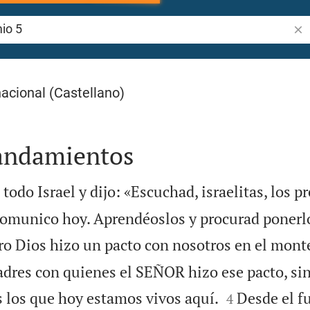
Bus
acional (Castellano)
andamientos
odo Israel y dijo: «Escuchad, israelitas, los pr
omunico hoy. Aprendéoslos y procurad ponerlo
o Dios hizo un pacto con nosotros en el mont
adres con quienes el SEÑOR hizo ese pacto, si


s los que hoy estamos vivos aquí.
Desde el f
4