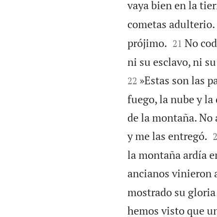
vaya bien en la tie
cometas adulterio.


prójimo.
No codi
21
ni su esclavo, ni su
»Estas son las p
22
fuego, la nube y la
de la montaña. No a
y me las entregó.
la montaña ardía en
ancianos vinieron 
mostrado su gloria
hemos visto que un