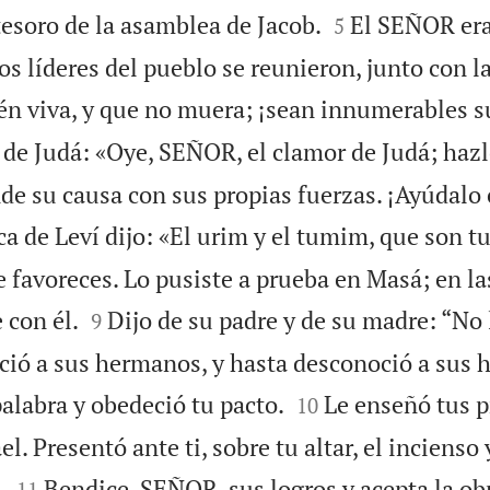


tesoro de la asamblea de Jacob.
El SEÑOR era
5
s líderes del pueblo se reunieron, junto con la
n viva, y que no muera; ¡sean innumerables 
a de Judá: «Oye, SEÑOR, el clamor de Judá; hazl
de su causa con sus propias fuerzas. ¡Ayúdalo 
ca de Leví dijo: «El urim y el tumim, que son tu
 favoreces. Lo pusiste a prueba en Masá; en la


 con él.
Dijo de su padre y de su madre: “No 
9
ció a sus hermanos, y hasta desconoció a sus h


alabra y obedeció tu pacto.
Le enseñó tus p
10
ael. Presentó ante ti, sobre tu altar, el incienso


.
Bendice, SEÑOR, sus logros y acepta la ob
11