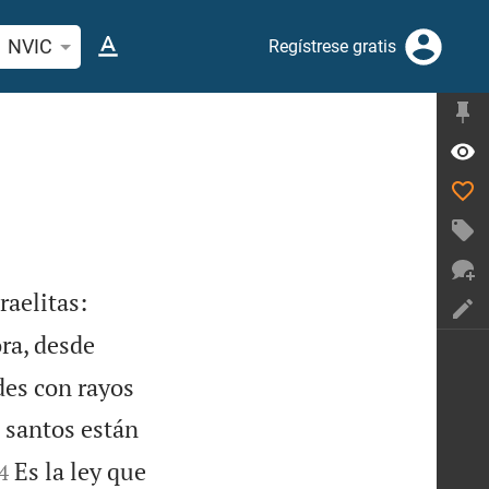
car versículo bíblico o palabra
NVIC
Regístrese gratis


raelitas:
ra, desde
des con rayos
 santos están


Es la ley que
4