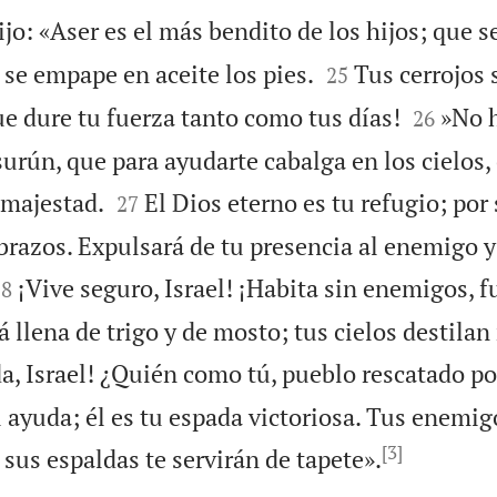
jo: «Aser es el más bendito de los hijos; que se


se empape en aceite los pies.
Tus cerrojos 
25


ue dure tu fuerza tanto como tus días!
»No 
26
urún, que para ayudarte cabalga en los cielos, 


 majestad.
El Dios eterno es tu refugio; por
27
brazos. Expulsará de tu presencia al enemigo y


¡Vive seguro, Israel! ¡Habita sin enemigos, f
28
á llena de trigo y de mosto; tus cielos destilan 
ida, Israel! ¿Quién como tú, pueblo rescatado 
u ayuda; él es tu espada victoriosa. Tus enemig
[3]

 sus espaldas te servirán de tapete».