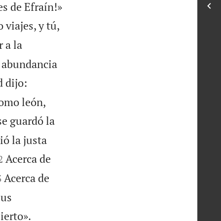

s de Efraín!»
viajes, y tú,
 a la
la abundancia
 dijo:
como león,
se guardó la
ió la justa

Acerca de
2

Acerca de
3
sus


ierto».