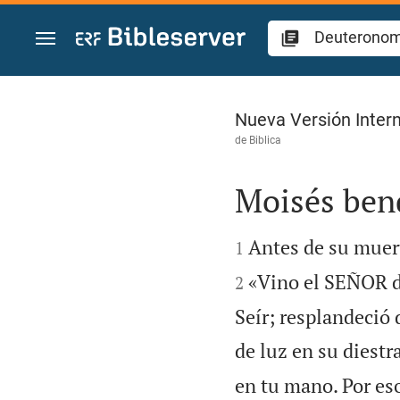
Ir a un contenido
Deuteronomio 33
Nueva Versión Intern
de
Biblica
Moisés bend


Antes de su muert
1
«Vino el SEÑOR de
2
Seír; resplandeció
de luz en su diestra
en tu mano. Por eso