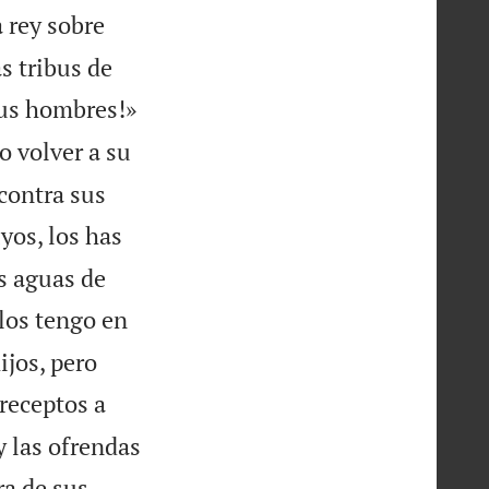
 rey sobre
s tribus de


sus hombres!»
o volver a su
contra sus
yos, los has
s aguas de
los tengo en
ijos, pero
receptos a
 y las ofrendas
ra de sus