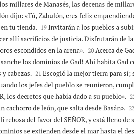
os millares de Manasés, las decenas de millare
ón dijo: «Tú, Zabulón, eres feliz emprendiendo 


en tu tienda.
Invitarán a los pueblos a subir
19
er allí sacrificios de justicia. Disfrutarán de 


soros escondidos en la arena».
Acerca de Gad
20
nsanche los dominios de Gad! Ahí habita Gad 


 y cabezas.
Escogió la mejor tierra para sí; 
21
Cuando los jefes del pueblo se reunieron, cumpl

, los decretos que había dado a su pueblo».
2

un cachorro de león, que salta desde Basán».
2
alí rebosa del favor del SEÑOR, y está lleno de 
ominios se extienden desde el mar hasta el des