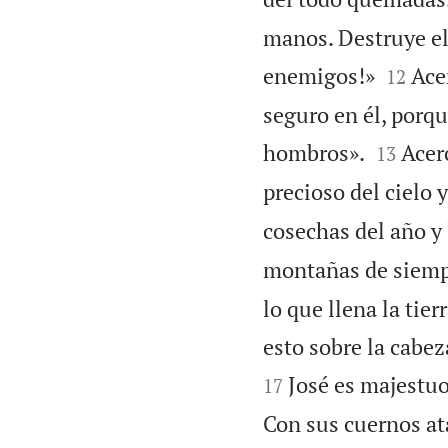
manos. Destruye el


enemigos!»
Ace
12
seguro en él, porqu


hombros».
Acer
13
precioso del cielo y
cosechas del año y 
montañas de siempre
lo que llena la tie
esto sobre la cabez
José es majestu
17
Con sus cuernos ata