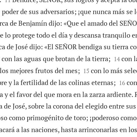
 poder de sus adversarios; ¡que nunca más se 
rca de Benjamín dijo: «Que el amado del SEÑ
e lo protege todo el día y descansa tranquilo e
ca de José dijo: «El SEÑOR bendiga su tierra co


 con las aguas que brotan de la tierra;
con l
14


los mejores frutos del mes;
con lo más sele
15


 y la fertilidad de las colinas eternas;
con
16
rra y el favor del que mora en la zarza ardiente.
a de José, sobre la corona del elegido entre su
oso como primogénito de toro; ¡poderoso como
cará a las naciones, hasta arrinconarlas en los