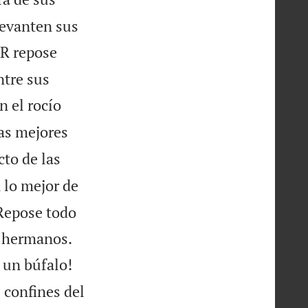
levanten sus
OR repose
ntre sus
n el rocío
as mejores
cto de las
 lo mejor de
 Repose todo


s hermanos.
 un búfalo!
 confines del