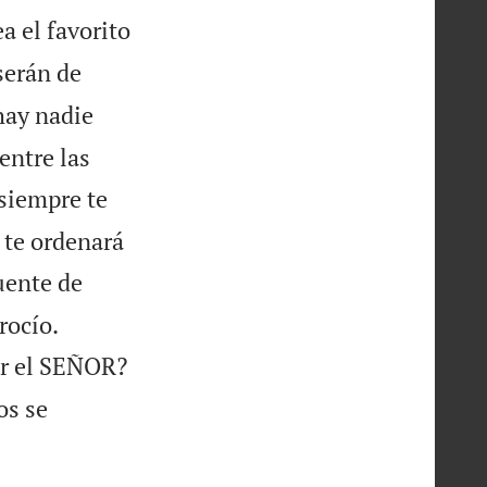
a el favorito
serán de
hay nadie
entre las
 siempre te
 te ordenará
uente de


rocío.
por el SEÑOR?
os se