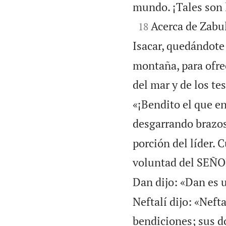
mundo. ¡Tales son l

Acerca de Zabul
18
Isacar, quedándote 
montaña, para ofrec
del mar y de los te
«¡Bendito el que e
desgarrando brazos
porción del líder. 
voluntad del SEÑOR
Dan dijo: «Dan es 
Neftalí dijo: «Neft
bendiciones; sus d