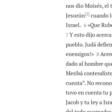
nos dio Moisés, el 
[2]
Jesurún
cuando lo


Israel.
»Que Rubé
6
Y esto dijo acerc
7
pueblo. Judá defien


enemigos!»
Acer
8
dado al hombre que
Meribá contendiste
cuenta”. No recono
tuvo en cuenta tu p
Jacob y tu ley a Isr
del todo quemadas