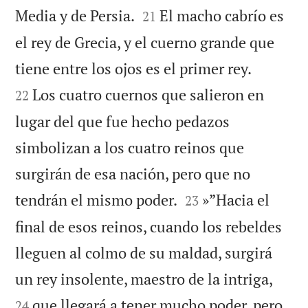


Media y de Persia.
El macho cabrío es
21
el rey de Grecia, y el cuerno grande que


tiene entre los ojos es el primer rey.
Los cuatro cuernos que salieron en
22
lugar del que fue hecho pedazos
simbolizan a los cuatro reinos que
surgirán de esa nación, pero que no


tendrán el mismo poder.
»”Hacia el
23
final de esos reinos, cuando los rebeldes
lleguen al colmo de su maldad, surgirá


un rey insolente, maestro de la intriga,
que llegará a tener mucho poder, pero
24