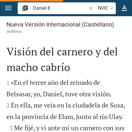
Ir a un contenido
Buscar versículo bíbl
NVIC
Daniel 8
Nueva Versión Internacional (Castellano)
de
Biblica
Visión del carnero y del
macho cabrío


«En el tercer año del reinado de
1


Belsasar, yo, Daniel, tuve otra visión.
En ella, me veía en la ciudadela de Susa,
2

en la provincia de Elam, junto al río Ulay.

Me fijé, y vi ante mí un carnero con sus
3