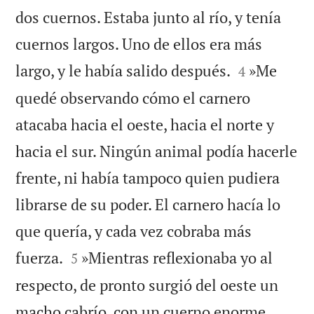
dos cuernos. Estaba junto al río, y tenía
cuernos largos. Uno de ellos era más


largo, y le había salido después.
»Me
4
quedé observando cómo el carnero
atacaba hacia el oeste, hacia el norte y
hacia el sur. Ningún animal podía hacerle
frente, ni había tampoco quien pudiera
librarse de su poder. El carnero hacía lo
que quería, y cada vez cobraba más


fuerza.
»Mientras reflexionaba yo al
5
respecto, de pronto surgió del oeste un
macho cabrío, con un cuerno enorme