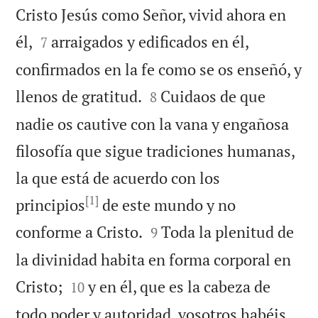
Cristo Jesús como Señor, vivid ahora en


él,
arraigados y edificados en él,
7
confirmados en la fe como se os enseñó, y


llenos de gratitud.
Cuidaos de que
8
nadie os cautive con la vana y engañosa
filosofía que sigue tradiciones humanas,
la que está de acuerdo con los
[1]
principios
de este mundo y no


conforme a Cristo.
Toda la plenitud de
9
la divinidad habita en forma corporal en


Cristo;
y en él, que es la cabeza de
10
todo poder y autoridad, vosotros habéis