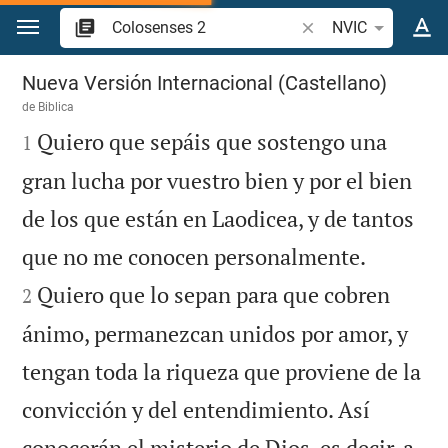
Ir a un contenido
Buscar versículo bíbl
NVIC
Colosenses 2
Nueva Versión Internacional (Castellano)
de
Biblica

Quiero que sepáis que sostengo una
1
gran lucha por vuestro bien y por el bien
de los que están en Laodicea, y de tantos


que no me conocen personalmente.
Quiero que lo sepan para que cobren
2
ánimo, permanezcan unidos por amor, y
tengan toda la riqueza que proviene de la
convicción y del entendimiento. Así
conocerán el misterio de Dios, es decir, a