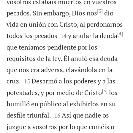
vosotros estabais muertos en vuestros
[3]
pecados. Sin embargo, Dios nos
dio
vida en unión con Cristo, al perdonarnos
[4]


todos los pecados
y anular la deuda
14
que teníamos pendiente por los
requisitos de la ley. Él anuló esa deuda
que nos era adversa, clavándola en la


cruz.
Desarmó a los poderes y a las
15
[5]
potestades, y por medio de Cristo
los
humilló en público al exhibirlos en su


desfile triunfal.
Así que nadie os
16
juzgue a vosotros por lo que coméis o