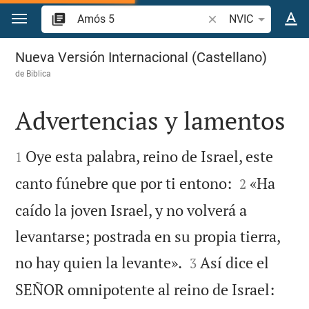
Ir a un contenido
Buscar versículo bíbl
NVIC
Amós 5
Nueva Versión Internacional (Castellano)
de
Biblica
Advertencias y lamentos


Oye esta palabra, reino de Israel, este
1


canto fúnebre que por ti entono:
«Ha
2
caído la joven Israel, y no volverá a
levantarse; postrada en su propia tierra,


no hay quien la levante».
Así dice el
3
SEÑOR omnipotente al reino de Israel: