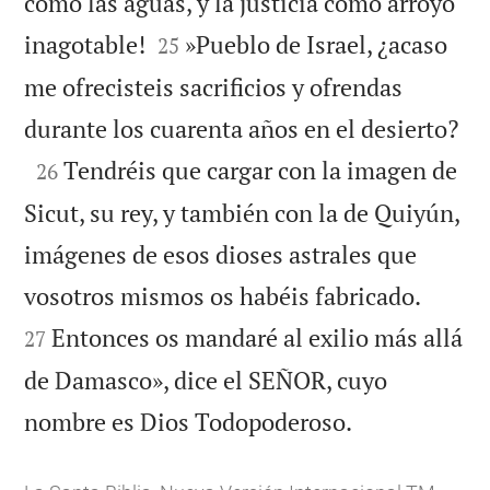
como las aguas, y la justicia como arroyo


inagotable!
»Pueblo de Israel, ¿acaso
25
me ofrecisteis sacrificios y ofrendas

durante los cuarenta años en el desierto?

Tendréis que cargar con la imagen de
26
Sicut, su rey, y también con la de Quiyún,
imágenes de esos dioses astrales que


vosotros mismos os habéis fabricado.
Entonces os mandaré al exilio más allá
27
de Damasco», dice el SEÑOR, cuyo

nombre es Dios Todopoderoso.