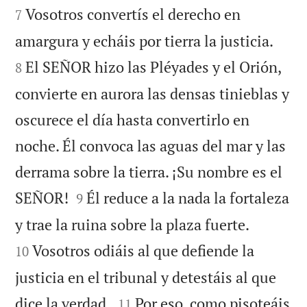
Vosotros convertís el derecho en
7


amargura y echáis por tierra la justicia.
El SEÑOR hizo las Pléyades y el Orión,
8
convierte en aurora las densas tinieblas y
oscurece el día hasta convertirlo en
noche. Él convoca las aguas del mar y las
derrama sobre la tierra. ¡Su nombre es el


SEÑOR!
Él reduce a la nada la fortaleza
9


y trae la ruina sobre la plaza fuerte.
Vosotros odiáis al que defiende la
10
justicia en el tribunal y detestáis al que


dice la verdad.
Por eso, como pisoteáis
11