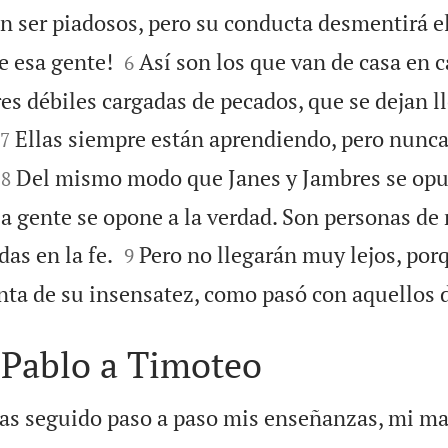
n ser piadosos, pero su conducta desmentirá el


e esa gente!
Así son los que van de casa en c
6
s débiles cargadas de pecados, que se dejan ll


Ellas siempre están aprendiendo, pero nunca
7


Del mismo modo que Janes y Jambres se opu
8
a gente se opone a la verdad. Son personas de


as en la fe.
Pero no llegarán muy lejos, por
9
ta de su insensatez, como pasó con aquellos 
 Pablo a Timoteo
as seguido paso a paso mis enseñanzas, mi man