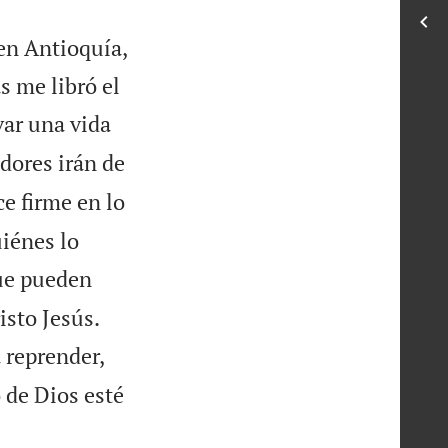
 en Antioquía,
s me libró el
var una vida
ores irán de
e firme en lo
uiénes lo
que pueden


isto Jesús.
a reprender,
o de Dios esté