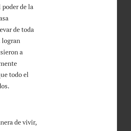
 poder de la
asa
evar de toda
 logran
sieron a
 mente
que todo el

dos.
era de vivir,