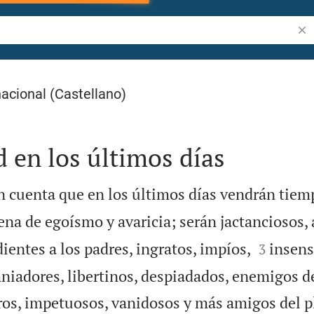
Bus
acional (Castellano)
 en los últimos días
n cuenta que en los últimos días vendrán tiemp
lena de egoísmo y avaricia; serán jactanciosos,


entes a los padres, ingratos, impíos,
insens
3
niadores, libertinos, despiadados, enemigos de
ros, impetuosos, vanidosos y más amigos del p