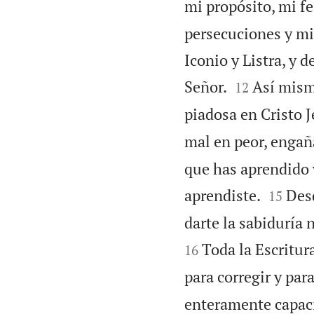
mi propósito, mi fe
persecuciones y mis
Iconio y Listra, y 


Señor.
Así mism
12
piadosa en Cristo J
mal en peor, enga
que has aprendido 


aprendiste.
Desd
15
darte la sabiduría 
Toda la Escritura
16
para corregir y para
enteramente capaci