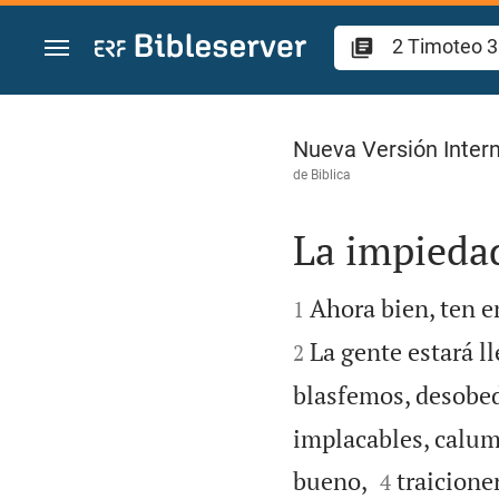
Ir a un contenido
2 Timoteo 3
Nueva Versión Intern
de
Biblica
La impiedad


Ahora bien, ten e
1
La gente estará l
2
blasfemos, desobedi
implacables, calum


bueno,
traicione
4