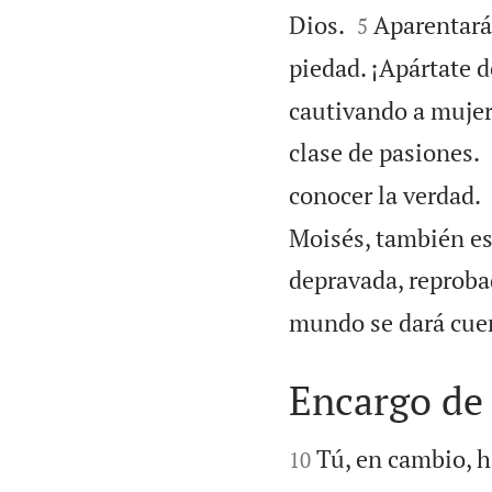


Dios.
Aparentará
5
piedad. ¡Apártate d
cautivando a mujere
clase de pasiones.
conocer la verdad.
Moisés, también es
depravada, reprobad
mundo se dará cuen
Encargo de


Tú, en cambio, h
10