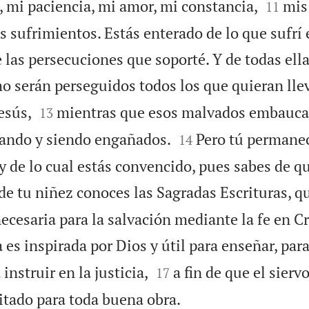


, mi paciencia, mi amor, mi constancia,
mis
11
 sufrimientos. Estás enterado de lo que sufrí
de las persecuciones que soporté. Y de todas ella
o serán perseguidos todos los que quieran lle


esús,
mientras que esos malvados embaucad
13


ñando y siendo engañados.
Pero tú permanec
14
y de lo cual estás convencido, pues sabes de q
e tu niñez conoces las Sagradas Escrituras, 
necesaria para la salvación mediante la fe en Cr
 es inspirada por Dios y útil para enseñar, par


 instruir en la justicia,
a fin de que el sierv
17

tado para toda buena obra.