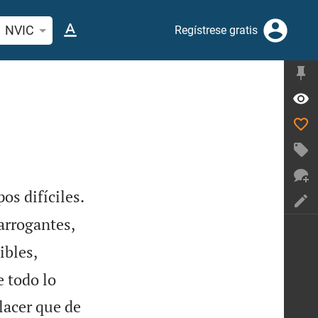
car versículo bíblico o palabra
NVIC
Regístrese gratis


os difíciles.
 arrogantes,
ibles,
 todo lo
lacer que de