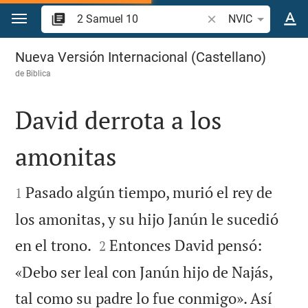
Ir a un contenido
Buscar versículo bíbl
NVIC
2 Samuel 10
Nueva Versión Internacional (Castellano)
de
Biblica
David derrota a los
amonitas


Pasado algún tiempo, murió el rey de
1
los amonitas, y su hijo Janún le sucedió


en el trono.
Entonces David pensó:
2
«Debo ser leal con Janún hijo de Najás,
tal como su padre lo fue conmigo». Así