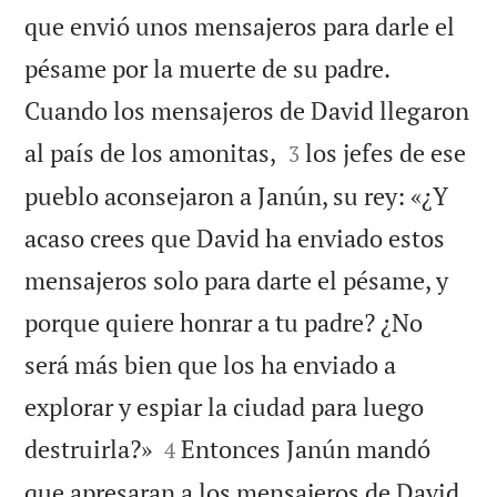
que envió unos mensajeros para darle el
pésame por la muerte de su padre.
Cuando los mensajeros de David llegaron


al país de los amonitas,
los jefes de ese
3
pueblo aconsejaron a Janún, su rey: «¿Y
acaso crees que David ha enviado estos
mensajeros solo para darte el pésame, y
porque quiere honrar a tu padre? ¿No
será más bien que los ha enviado a
explorar y espiar la ciudad para luego


destruirla?»
Entonces Janún mandó
4
que apresaran a los mensajeros de David