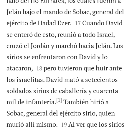
lado del río Éufrates, los cuales fueron a
Jelán bajo el mando de Sobac, general del


ejército de Hadad Ezer.
Cuando David
17
se enteró de esto, reunió a todo Israel,
cruzó el Jordán y marchó hacia Jelán. Los
sirios se enfrentaron con David y lo


atacaron,
pero tuvieron que huir ante
18
los israelitas. David mató a setecientos
soldados sirios de caballería y cuarenta
[1]
mil de infantería.
También hirió a
Sobac, general del ejército sirio, quien


murió allí mismo.
Al ver que los sirios
19