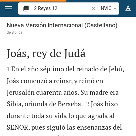
Ir a un contenido
Buscar versículo bíbl
NVIC
2 Reyes 12
Nueva Versión Internacional (Castellano)
de
Biblica
Joás, rey de Judá


En el año séptimo del reinado de Jehú,
1
Joás comenzó a reinar, y reinó en
Jerusalén cuarenta años. Su madre era


Sibia, oriunda de Berseba.
Joás hizo
2
durante toda su vida lo que agrada al
SEÑOR, pues siguió las enseñanzas del