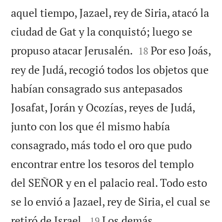
aquel tiempo, Jazael, rey de Siria, atacó la
ciudad de Gat y la conquistó; luego se


propuso atacar Jerusalén.
Por eso Joás,
18
rey de Judá, recogió todos los objetos que
habían consagrado sus antepasados
Josafat, Jorán y Ocozías, reyes de Judá,
junto con los que él mismo había
consagrado, más todo el oro que pudo
encontrar entre los tesoros del templo
del SEÑOR y en el palacio real. Todo esto
se lo envió a Jazael, rey de Siria, el cual se


retiró de Israel.
Los demás
19