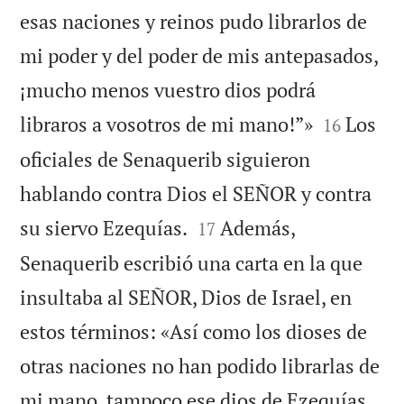
esas naciones y reinos pudo librarlos de
mi poder y del poder de mis antepasados,
¡mucho menos vuestro dios podrá


libraros a vosotros de mi mano!”»
Los
16
oficiales de Senaquerib siguieron
hablando contra Dios el SEÑOR y contra


su siervo Ezequías.
Además,
17
Senaquerib escribió una carta en la que
insultaba al SEÑOR, Dios de Israel, en
estos términos: «Así como los dioses de
otras naciones no han podido librarlas de
mi mano, tampoco ese dios de Ezequías