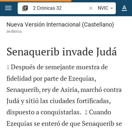
Ir a un contenido
Buscar versículo bíbl
NVIC
2 Crónicas 32
Nueva Versión Internacional (Castellano)
de
Biblica
Senaquerib invade Judá


Después de semejante muestra de
1
fidelidad por parte de Ezequías,
Senaquerib, rey de Asiria, marchó contra
Judá y sitió las ciudades fortificadas,


dispuesto a conquistarlas.
Cuando
2
Ezequías se enteró de que Senaquerib se