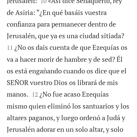


Jerusalén:
«Así dice Senaquerib, rey
10
de Asiria: “¿En qué basáis vuestra
confianza para permanecer dentro de


Jerusalén, que ya es una ciudad sitiada?
¿No os dais cuenta de que Ezequías os
11
va a hacer morir de hambre y de sed? Él
os está engañando cuando os dice que el
SEÑOR vuestro Dios os librará de mis


manos.
¿No fue acaso Ezequías
12
mismo quien eliminó los santuarios y los
altares paganos, y luego ordenó a Judá y
Jerusalén adorar en un solo altar, y solo