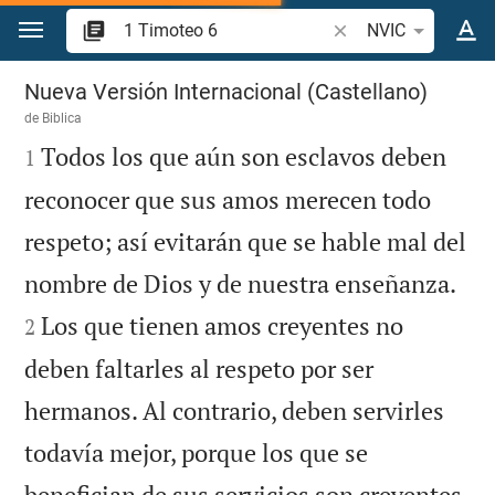
Ir a un contenido
Buscar versículo bíbl
NVIC
1 Timoteo 6
Nueva Versión Internacional (Castellano)
de
Biblica

Todos los que aún son esclavos deben
1
reconocer que sus amos merecen todo
respeto; así evitarán que se hable mal del


nombre de Dios y de nuestra enseñanza.
Los que tienen amos creyentes no
2
deben faltarles al respeto por ser
hermanos. Al contrario, deben servirles
todavía mejor, porque los que se
benefician de sus servicios son creyentes