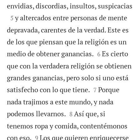

envidias, discordias, insultos, suspicacias

y altercados entre personas de mente
5
depravada, carentes de la verdad. Este es
de los que piensan que la religión es un


medio de obtener ganancias.
Es cierto
6
que con la verdadera religión se obtienen
grandes ganancias, pero solo si uno está


satisfecho con lo que tiene.
Porque
7
nada trajimos a este mundo, y nada


podemos llevarnos.
Así que, si
8
tenemos ropa y comida, contentémonos


con eso.
Los que quieren enriquecerse
9