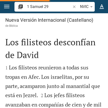
Ir a un contenido
Buscar versículo bíbl
NVIC
1 Samuel 29
Nueva Versión Internacional (Castellano)
de
Biblica
Los filisteos desconfían
de David


Los filisteos reunieron a todas sus
1
tropas en Afec. Los israelitas, por su
parte, acamparon junto al manantial que


está en Jezrel.
Los jefes filisteos
2
avanzaban en compañías de cien y de mil