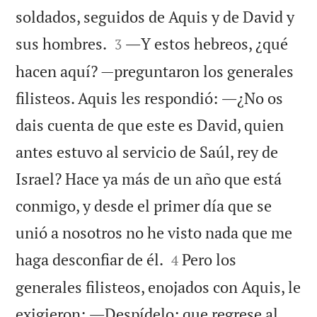
soldados, seguidos de Aquis y de David y


sus hombres.
―Y estos hebreos, ¿qué
3
hacen aquí? —preguntaron los generales
filisteos. Aquis les respondió: ―¿No os
dais cuenta de que este es David, quien
antes estuvo al servicio de Saúl, rey de
Israel? Hace ya más de un año que está
conmigo, y desde el primer día que se
unió a nosotros no he visto nada que me


haga desconfiar de él.
Pero los
4
generales filisteos, enojados con Aquis, le
exigieron: ―Despídelo; que regrese al