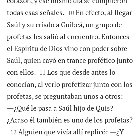
corazón, y ese mismo día se cumplieron


todas esas señales.
En efecto, al llegar
10
Saúl y su criado a Guibeá, un grupo de
profetas les salió al encuentro. Entonces
el Espíritu de Dios vino con poder sobre
Saúl, quien cayó en trance profético junto


con ellos.
Los que desde antes lo
11
conocían, al verlo profetizar junto con los
profetas, se preguntaban unos a otros:
―¿Qué le pasa a Saúl hijo de Quis?

¿Acaso él también es uno de los profetas?

Alguien que vivía allí replicó: ―¿Y
12