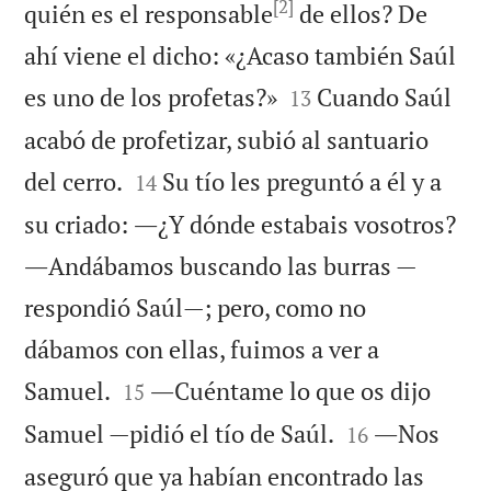
[2]
quién es el responsable
de ellos? De
ahí viene el dicho: «¿Acaso también Saúl


es uno de los profetas?»
Cuando Saúl
13
acabó de profetizar, subió al santuario


del cerro.
Su tío les preguntó a él y a
14
su criado: ―¿Y dónde estabais vosotros?
―Andábamos buscando las burras —
respondió Saúl—; pero, como no
dábamos con ellas, fuimos a ver a


Samuel.
―Cuéntame lo que os dijo
15


Samuel —pidió el tío de Saúl.
―Nos
16
aseguró que ya habían encontrado las