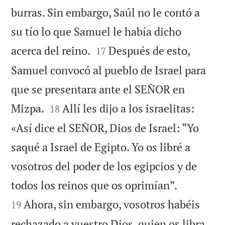
burras. Sin embargo, Saúl no le contó a
su tío lo que Samuel le había dicho


acerca del reino.
Después de esto,
17
Samuel convocó al pueblo de Israel para
que se presentara ante el SEÑOR en


Mizpa.
Allí les dijo a los israelitas:
18
«Así dice el SEÑOR, Dios de Israel: “Yo
saqué a Israel de Egipto. Yo os libré a
vosotros del poder de los egipcios y de


todos los reinos que os oprimían”.
Ahora, sin embargo, vosotros habéis
19
rechazado a vuestro Dios, quien os libra