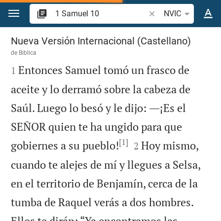
Ir a un contenido
Buscar versículo bíbl
NVIC
1 Samuel 10
Nueva Versión Internacional (Castellano)
de
Biblica

Entonces Samuel tomó un frasco de
1
aceite y lo derramó sobre la cabeza de
Saúl. Luego lo besó y le dijo: ―¡Es el
SEÑOR quien te ha ungido para que
[1]


gobiernes a su pueblo!
Hoy mismo,
2
cuando te alejes de mí y llegues a Selsa,
en el territorio de Benjamín, cerca de la
tumba de Raquel verás a dos hombres.
Ellos te dirán: “Ya encontramos las