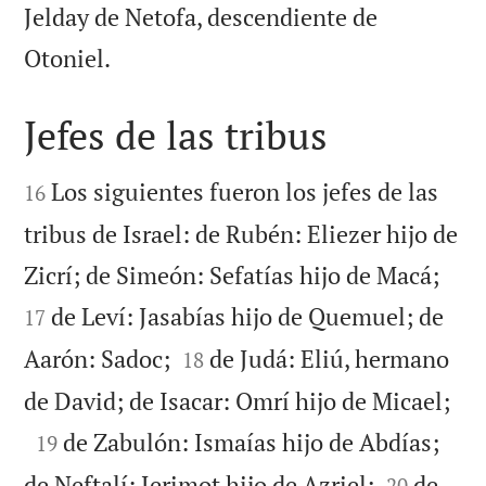
Jelday de Netofa, descendiente de

Otoniel.
Jefes de las tribus


Los siguientes fueron los jefes de las
16
tribus de Israel: de Rubén: Eliezer hijo de


Zicrí; de Simeón: Sefatías hijo de Macá;
de Leví: Jasabías hijo de Quemuel; de
17


Aarón: Sadoc;
de Judá: Eliú, hermano
18

de David; de Isacar: Omrí hijo de Micael;

de Zabulón: Ismaías hijo de Abdías;
19


de Neftalí: Jerimot hijo de Azriel;
de
20