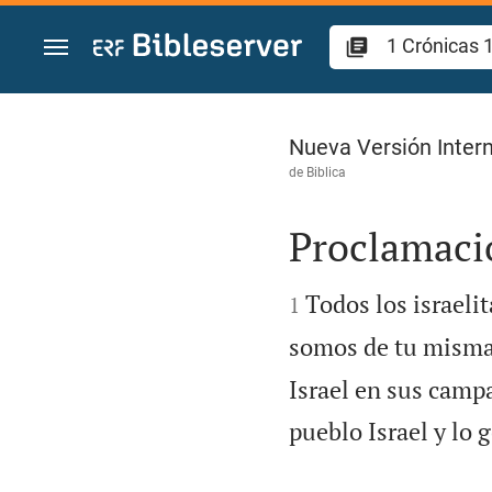
Ir a un contenido
1 Crónicas 11
Nueva Versión Intern
de
Biblica
Proclamació


Todos los israeli
1
somos de tu misma
Israel en sus camp
pueblo Israel y lo 