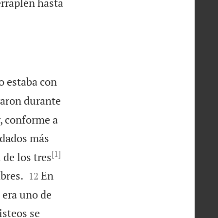
erraplén hasta
o estaba con
oyaron durante
y, conforme a
oldados más
[1]
 de los tres


bres.
En
12
 era uno de
isteos se