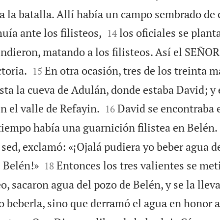
a la batalla. Allí había un campo sembrado de 


uía ante los filisteos,
los oficiales se plan
14
ndieron, matando a los filisteos. Así el SEÑOR 


toria.
En otra ocasión, tres de los treinta m
15
asta la cueva de Adulán, donde estaba David; y e


n el valle de Refayin.
David se encontraba 
16
 tiempo había una guarnición filistea en Belén.
sed, exclamó: «¡Ojalá pudiera yo beber agua d


e Belén!»
Entonces los tres valientes se met
18
, sacaron agua del pozo de Belén, y se la llev
o beberla, sino que derramó el agua en honor