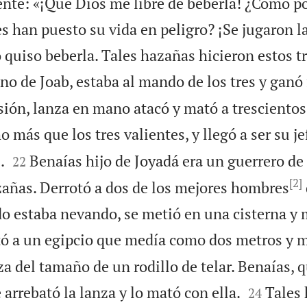
te: «¡Que Dios me libre de beberla! ¿Cómo po
s han puesto su vida en peligro? ¡Se jugaron la
o quiso beberla. Tales hazañas hicieron estos t
no de Joab, estaba al mando de los tres y ganó
asión, lanza en mano atacó y mató a tresciento
más que los tres valientes, y llegó a ser su je


.
Benaías hijo de Joyadá era un guerrero de
22
[2]
añas. Derrotó a dos de los mejores hombres
do estaba nevando, se metió en una cisterna y 
ó a un egipcio que medía como dos metros y 
 del tamaño de un rodillo de telar. Benaías, q


 arrebató la lanza y lo mató con ella.
Tales
24