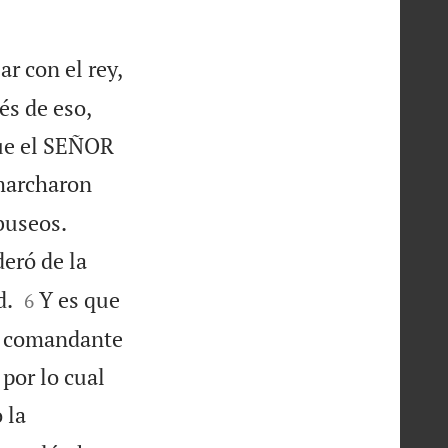
r con el rey,
és de eso,
que el SEÑOR
 marcharon


ebuseos.
deró de la


d.
Y es que
6
é comandante
 por lo cual
 la