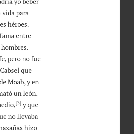
dría yo beber
 vida para


res héroes.
 fama entre


s hombres.
fe, pero no fue
 Cabsel que
de Moab, y en

mató un león.
[3]
medio,
y que
ue no llevaba
 hazañas hizo