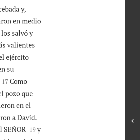
cebada y,
taron en medio
los salvó y
ás valientes
l ejército
en su


Como
17
el pozo que
ieron en el
aron a David.


 al SEÑOR
y
19