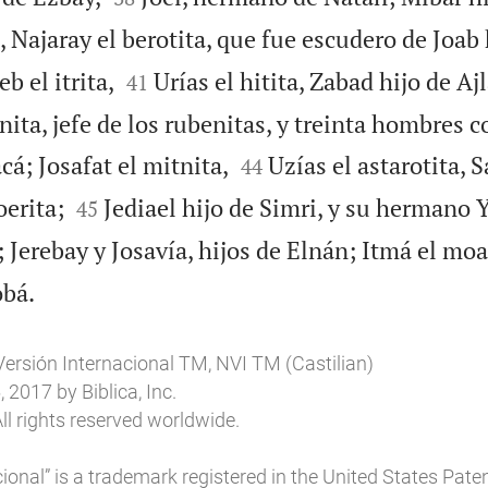
 Najaray el berotita, que fue escudero de Joab 


eb el itrita,
Urías el hitita, Zabad hijo de Ajl
41
nita, jefe de los rubenitas, y treinta hombres c


cá; Josafat el mitnita,
Uzías el astarotita, 
44


oerita;
Jediael hijo de Simri, y su hermano Yo
45
; Jerebay y Josavía, hijos de Elnán; Itmá el moa

obá.
Versión Internacional TM, NVI TM (Castilian)
2017 by Biblica, Inc.
ll rights reserved worldwide.
ional” is a trademark registered in the United States Pat