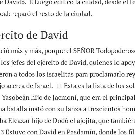


e David».
Luego edificó la ciudad, desde el t
8

oab reparó el resto de la ciudad.
ército de David
leció más y más, porque el SEÑOR Todopoderos
los jefes del ejército de David, quienes lo ap
eron a todos los israelitas para proclamarlo re


o acerca de Israel.
Esta es la lista de los s
11
 Yasobeán hijo de Jacmoní, que era el principal
a batalla mató con su lanza a trescientos hom
a Eleazar hijo de Dodó el ajojita, que también


Estuvo con David en Pasdamín, donde los fil
13