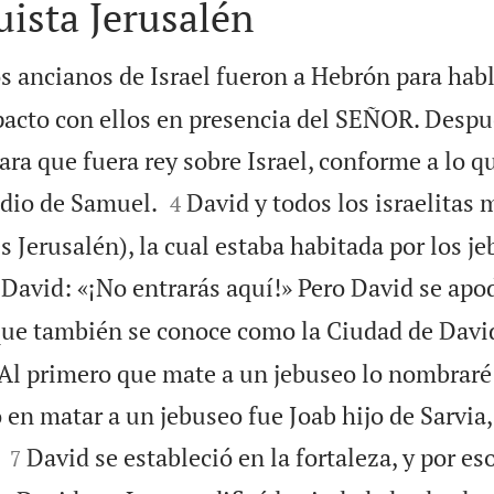
ista Jerusalén
os ancianos de Israel fueron a Hebrón para habla
 pacto con ellos en presencia del SEÑOR. Despu
ara que fuera rey sobre Israel, conforme a lo 


dio de Samuel.
David y todos los israelitas
4
s Jerusalén), la cual estaba habitada por los j
a David: «¡No entrarás aquí!» Pero David se apo
 que también se conoce como la Ciudad de Davi
«Al primero que mate a un jebuseo lo nombrar
o en matar a un jebuseo fue Joab hijo de Sarvia,


David se estableció en la fortaleza, y por eso
7