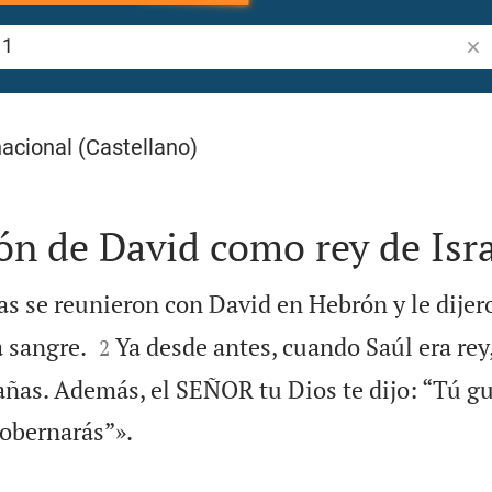
Bus
acional (Castellano)
n de David como rey de Isr
tas se reunieron con David en Hebrón y le dije


 sangre.
Ya desde antes, cuando Saúl era rey,
2
añas. Además, el SEÑOR tu Dios te dijo: “Tú gu

gobernarás”».