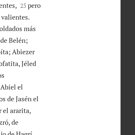


entes,
pero
25
 valientes.
soldados más


 de Belén;
oíta; Abiezer
fatita, Jéled
os
 Abiel el
jos de Jasén el
 el ararita,
zró, de


jo de Hagrí,