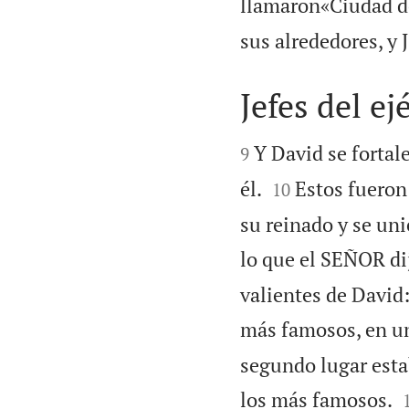
llamaron«Ciudad d
sus alrededores, y J
Jefes del ej


Y David se forta
9


él.
Estos fueron 
10
su reinado y se uni
lo que el SEÑOR dij
valientes de David:
más famosos, en un
segundo lugar estab
los más famosos.