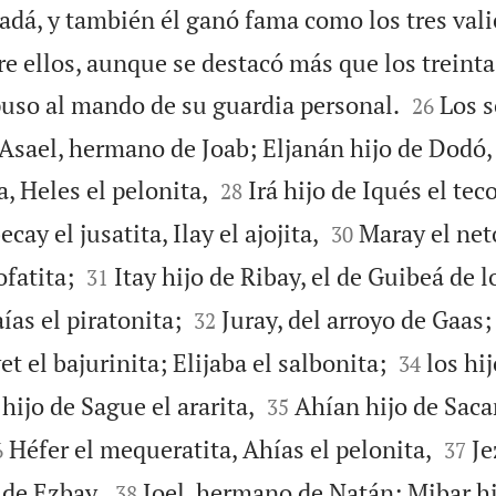
adá, y también él ganó fama como los tres vali
e ellos, aunque se destacó más que los treinta


uso al mando de su guardia personal.
Los 
26
 Asael, hermano de Joab; Eljanán hijo de Dodó,


, Heles el pelonita,
Irá hijo de Iqués el tec
28


ecay el jusatita, Ilay el ajojita,
Maray el neto
30


ofatita;
Itay hijo de Ribay, el de Guibeá de l
31


as el piratonita;
Juray, del arroyo de Gaas;
32


 el bajurinita; Elijaba el salbonita;
los hi
34


hijo de Sague el ararita,
Ahían hijo de Sacar
35



Héfer el mequeratita, Ahías el pelonita,
Je
6
37


 de Ezbay,
Joel, hermano de Natán; Mibar hi
38