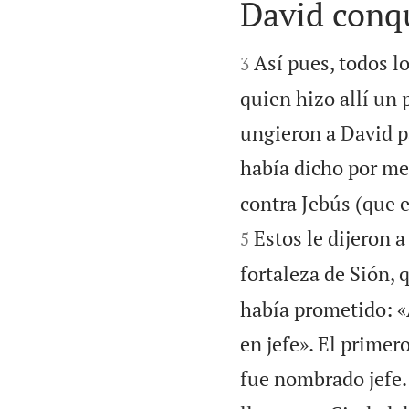
David conqu


Así pues, todos l
3
quien hizo allí un
ungieron a David p
había dicho por me
contra Jebús (que e
Estos le dijeron 
5
fortaleza de Sión,
había prometido: 
en jefe». El primer
fue nombrado jefe.