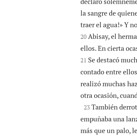
declaró solemnemen
la sangre de quiene
traer el agua!» Y n
Abisay, el herma
20
ellos. En cierta oc
Se destacó mucho 
21
contado entre ellos
realizó muchas haz
otra ocasión, cuan

También derrot
23
empuñaba una lanza
más que un palo, le