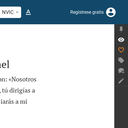
car versículo bíblico o palabra
NVIC
Regístrese gratis
ael
ron: «Nosotros
 tú dirigías a
iarás a mi