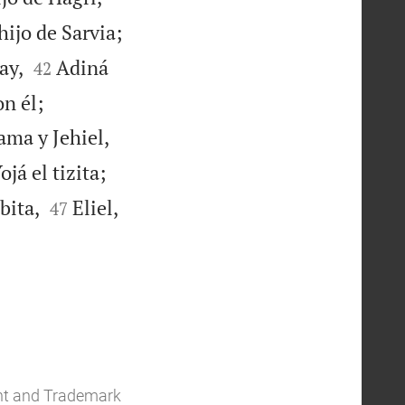

hijo de Sarvia;


ay,
Adiná
42


on él;
Sama y Jehiel,


já el tizita;


bita,
Eliel,
47
ent and Trademark