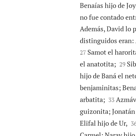
Benaías hijo de Joy
no fue contado entr
Además, David lo p
distinguidos eran:
Samot el harorita
27


el anatotita;
Sib
29
hijo de Baná el net
benjaminitas; Benaí


arbatita;
Azmávet
33
guizonita; Jonatán 

Elifal hijo de Ur,
3
Carmel; Naray hijo