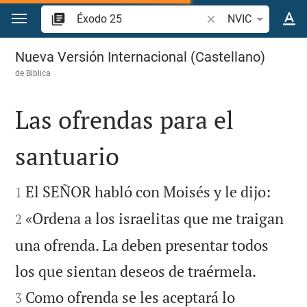
Ir a un contenido
Buscar versículo bíbl
NVIC
Éxodo 25
Nueva Versión Internacional (Castellano)
de
Biblica
Las ofrendas para el
santuario




El SEÑOR habló con Moisés y le dijo:
1
«Ordena a los israelitas que me traigan
2
una ofrenda. La deben presentar todos


los que sientan deseos de traérmela.
Como ofrenda se les aceptará lo
3