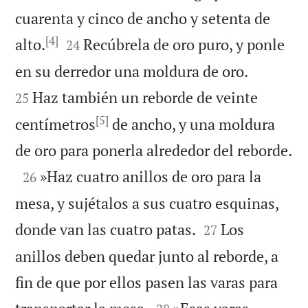
cuarenta y cinco de ancho y setenta de
[4]


alto.
Recúbrela de oro puro, y ponle
24


en su derredor una moldura de oro.
Haz también un reborde de veinte
25
[5]
centímetros
de ancho, y una moldura

de oro para ponerla alrededor del reborde.

»Haz cuatro anillos de oro para la
26
mesa, y sujétalos a sus cuatro esquinas,


donde van las cuatro patas.
Los
27
anillos deben quedar junto al reborde, a
fin de que por ellos pasen las varas para

