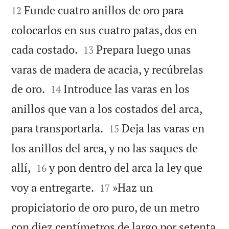
Funde cuatro anillos de oro para
12
colocarlos en sus cuatro patas, dos en


cada costado.
Prepara luego unas
13
varas de madera de acacia, y recúbrelas


de oro.
Introduce las varas en los
14
anillos que van a los costados del arca,


para transportarla.
Deja las varas en
15
los anillos del arca, y no las saques de


allí,
y pon dentro del arca la ley que
16


voy a entregarte.
»Haz un
17
propiciatorio de oro puro, de un metro
con diez centímetros de largo por setenta