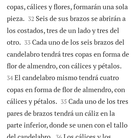
copas, cálices y flores, formarán una sola


pieza.
Seis de sus brazos se abrirán a
32
los costados, tres de un lado y tres del


otro.
Cada uno de los seis brazos del
33
candelabro tendrá tres copas en forma de


flor de almendro, con cálices y pétalos.
El candelabro mismo tendrá cuatro
34
copas en forma de flor de almendro, con


cálices y pétalos.
Cada uno de los tres
35
pares de brazos tendrá un cáliz en la
parte inferior, donde se unen con el tallo


del candelabro.
Los cálices y los
36