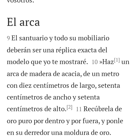
El arca


El santuario y todo su mobiliario
9
deberán ser una réplica exacta del
[1]


modelo que yo te mostraré.
»Haz
un
10
arca de madera de acacia, de un metro
con diez centímetros de largo, setenta
centímetros de ancho y setenta
[2]


centímetros de alto.
Recúbrela de
11
oro puro por dentro y por fuera, y ponle


en su derredor una moldura de oro.