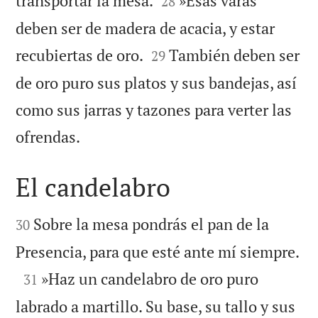
transportar la mesa.
»Esas varas
28
deben ser de madera de acacia, y estar


recubiertas de oro.
También deben ser
29
de oro puro sus platos y sus bandejas, así
como sus jarras y tazones para verter las

ofrendas.
El candelabro


Sobre la mesa pondrás el pan de la
30

Presencia, para que esté ante mí siempre.

»Haz un candelabro de oro puro
31
labrado a martillo. Su base, su tallo y sus