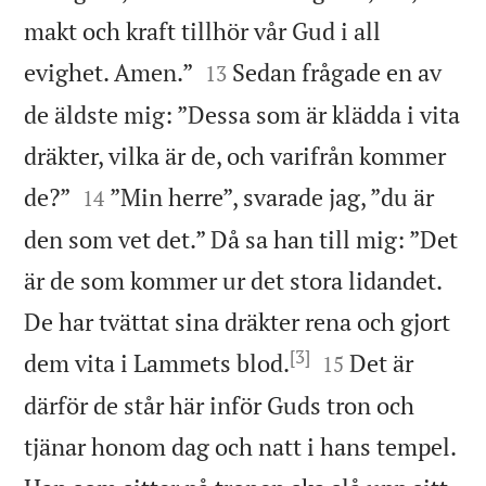
makt och kraft tillhör vår Gud i all


evighet. Amen.”
Sedan frågade en av
13
de äldste mig: ”Dessa som är klädda i vita
dräkter, vilka är de, och varifrån kommer


de?”
”Min herre”, svarade jag, ”du är
14
den som vet det.” Då sa han till mig: ”Det
är de som kommer ur det stora lidandet.
De har tvättat sina dräkter rena och gjort
[3]


dem vita i Lammets blod.
Det är
15
därför de står här inför Guds tron och
tjänar honom dag och natt i hans tempel.