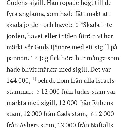
Gudens sigill. Han ropade högt till de
fyra änglarna, som hade fått makt att


skada jorden och havet:
”Skada inte
3
jorden, havet eller träden förrän vi har
märkt vår Guds tjänare med ett sigill på


pannan.”
Jag fick höra hur många som
4
hade blivit märkta med sigill. Det var
[1]
144 000,
och de kom från alla Israels


stammar:
12 000 från Judas stam var
5
märkta med sigill, 12 000 från Rubens


stam, 12 000 från Gads stam,
12 000
6
från Ashers stam, 12 000 från Naftalis