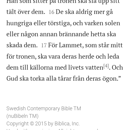
Han som sitter på tronen ska slå upp sitt


tält över dem.
De ska aldrig mer gå
16
hungriga eller törstiga, och varken solen
eller någon annan brännande hetta ska


skada dem.
För Lammet, som står mitt
17
för tronen, ska vara deras herde och leda
[4]
dem till källorna med livets vatten
. Och

Gud ska torka alla tårar från deras ögon.”
Swedish Contemporary Bible TM
(nuBibeln TM)
Copyright © 2015 by Biblica, Inc.