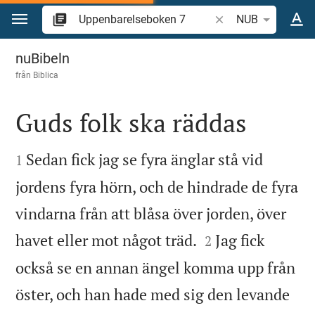
Hoppa till innehåll
Sök bibelvers eller o
NUB
Uppenbarelseboken 7
nuBibeln
från
Biblica
Guds folk ska räddas


Sedan fick jag se fyra änglar stå vid
1
jordens fyra hörn, och de hindrade de fyra
vindarna från att blåsa över jorden, över


havet eller mot något träd.
Jag fick
2
också se en annan ängel komma upp från
öster, och han hade med sig den levande