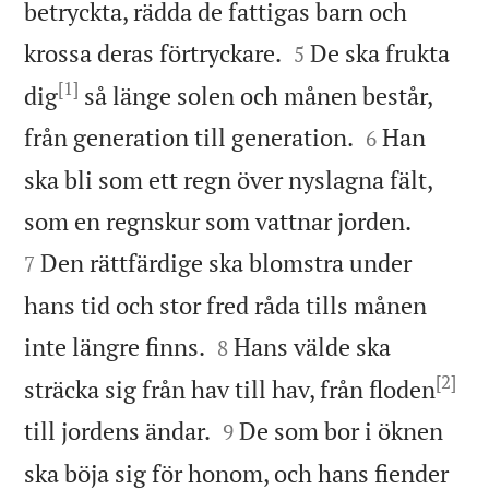
betryckta, rädda de fattigas barn och


krossa deras förtryckare.
De ska frukta
5
[1]
dig
så länge solen och månen består,


från generation till generation.
Han
6
ska bli som ett regn över nyslagna fält,


som en regnskur som vattnar jorden.
Den rättfärdige ska blomstra under
7
hans tid och stor fred råda tills månen


inte längre finns.
Hans välde ska
8
[2]
sträcka sig från hav till hav, från floden


till jordens ändar.
De som bor i öknen
9
ska böja sig för honom, och hans fiender