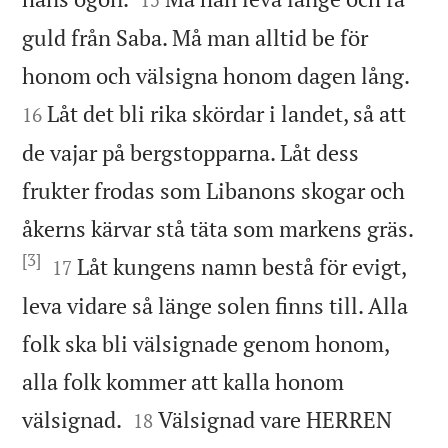
guld från Saba. Må man alltid be för


honom och välsigna honom dagen lång.
Låt det bli rika skördar i landet, så att
16
de vajar på bergstopparna. Låt dess
frukter frodas som Libanons skogar och
åkerns kärvar stå täta som markens gräs.
[3]


Låt kungens namn bestå för evigt,
17
leva vidare så länge solen finns till. Alla
folk ska bli välsignade genom honom,
alla folk kommer att kalla honom


välsignad.
Välsignad vare HERREN
18