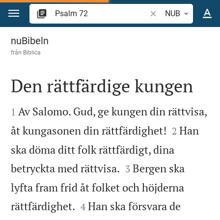
Hoppa till innehåll
Sök bibelvers eller o
NUB
Psalm 72
nuBibeln
från
Biblica
Den rättfärdige kungen


Av Salomo. Gud, ge kungen din rättvisa,
1


åt kungasonen din rättfärdighet!
Han
2
ska döma ditt folk rättfärdigt, dina


betryckta med rättvisa.
Bergen ska
3
lyfta fram frid åt folket och höjderna


rättfärdighet.
Han ska försvara de
4