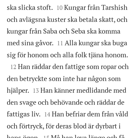


ska slicka stoft.
Kungar från Tarshish
10
och avlägsna kuster ska betala skatt, och
kungar från Saba och Seba ska komma


med sina gåvor.
Alla kungar ska buga
11

sig för honom och alla folk tjäna honom.

Han räddar den fattige som ropar och
12
den betryckte som inte har någon som


hjälper.
Han känner medlidande med
13
den svage och behövande och räddar de


fattigas liv.
Han befriar dem från våld
14
och förtryck, för deras blod är dyrbart i


hans ögon.
Må han leva länge och få
15