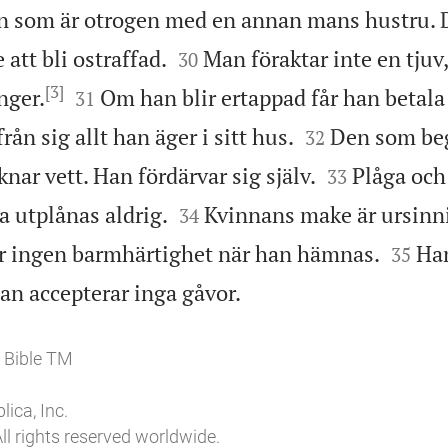
den som är otrogen med en annan mans hustru. 


att bli ostraffad.
Man föraktar inte en tjuv
30
[3]


unger.
Om han blir ertappad får han betala 
31


rån sig allt han äger i sitt hus.
Den som be
32


nar vett. Han fördärvar sig själv.
Plåga och
33


a utplånas aldrig.
Kvinnans make är ursinn
34


ar ingen barmhärtighet när han hämnas.
Ha
35

an accepterar inga gåvor.
 Bible TM
ica, Inc.
ll rights reserved worldwide.