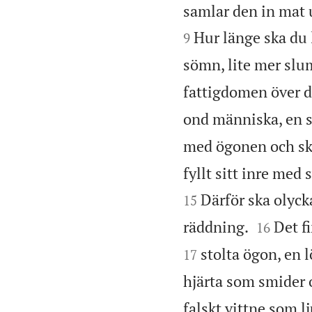
samlar den in mat 
Hur länge ska du 
9
sömn, lite mer slum
fattigdomen över 
ond människa, en s
med ögonen och skr
fyllt sitt inre med 
Därför ska olyck
15


räddning.
Det f
16
stolta ögon, en 
17
hjärta som smider o
falskt vittne som l