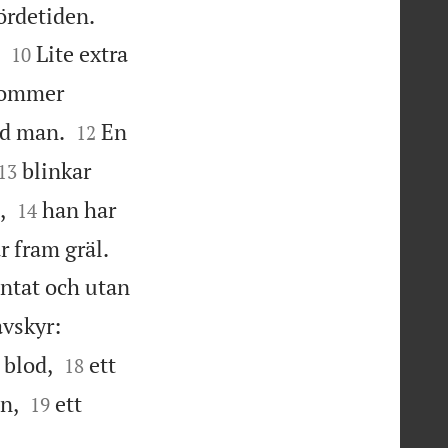


ördetiden.


Lite extra
10
kommer


ad man.
En
12


blinkar
13


,
han har
14


r fram gräl.
äntat och utan


avskyr:


 blod,
ett
18


n,
ett
19