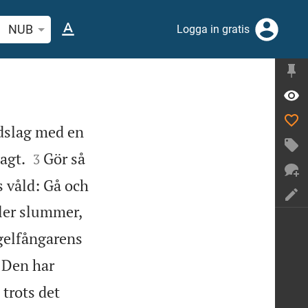
 bibelvers eller ord
NUB
Logga in gratis
dslag med en


agt.
Gör så
3
s våld: Gå och


ler slummer,
ågelfångarens

Den har
trots det