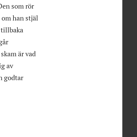
Den som rör
, om han stjäl
tillbaka
går
 skam är vad
ig av
n godtar