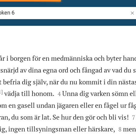
Sök
år i borgen för en medmänniska och byter han
 snärjd av dina egna ord och fångad av vad du s
tt befria dig själv, när du nu kommit i din nästa
1]


vädja till honom.
Unna dig varken sömn el
4
 som en gasell undan jägaren eller en fågel ur f

ran, du som är lat. Se hur den gör och bli vis!
7


ig, ingen tillsyningsman eller härskare,
men 
8