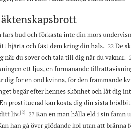
 äktenskapsbrott
n fars bud och förkasta inte din mors undervis


itt hjärta och fäst dem kring din hals.
De sk
22
g när du sover och tala till dig när du vaknar.
ingen ett ljus, en förmanande tillrättavisning
r dig för en ond kvinna, för den främmande k
get begär efter hennes skönhet och låt dig in
En prostituerad kan kosta dig din sista brödbit,
[2]


itt liv.
Kan en man hålla eld i sin famn ut
27
Kan han gå över glödande kol utan att bränna f