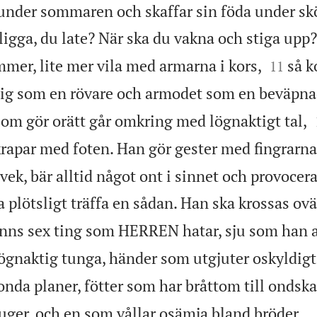
under sommaren och skaffar sin föda under sk
ligga, du late? När ska du vakna och stiga upp?


mer, lite mer vila med armarna i kors,
så 
11
dig som en rövare och armodet som en beväpn
om gör orätt går omkring med lögnaktigt tal,
apar med foten. Han gör gester med fingrarna
svek, bär alltid något ont i sinnet och provocera
a plötsligt träffa en sådan. Han ska krossas ov
inns sex ting som HERREN hatar, sju som han 
lögnaktig tunga, händer som utgjuter oskyldigt
nda planer, fötter som har bråttom till ondska

juger, och en som vållar osämja bland bröder.