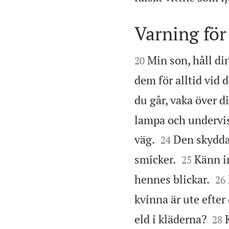
Varning för


Min son, håll di
20
dem för alltid vid d
du går, vaka över di
lampa och undervisn


väg.
Den skydda
24


smicker.
Känn in
25


hennes blickar.
26
kvinna är ute efter d


eld i kläderna?
28