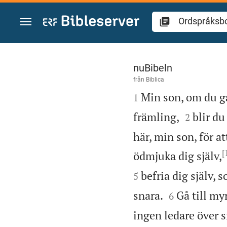
Hoppa till innehåll
Ordspråksboken 6
nuBibeln
från
Biblica

Min son, om du g
1


främling,
blir du
2
här, min son, för a
[
ödmjuka dig själv,
befria dig själv,
5


snara.
Gå till my
6
ingen ledare över s