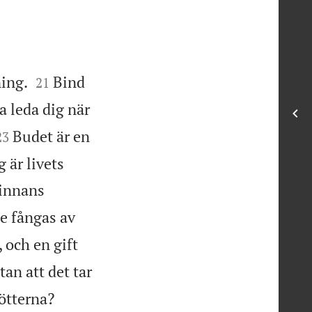


ning.
Bind
21
a leda dig när


Budet är en
23
 är livets
vinnans
te fångas av
 och en gift
an att det tar


ötterna?