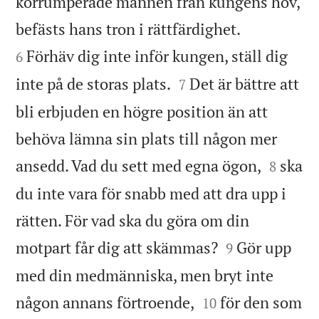
korrumperade männen från kungens hov,


befästs hans tron i rättfärdighet.
Förhäv dig inte inför kungen, ställ dig
6


inte på de storas plats.
Det är bättre att
7
bli erbjuden en högre position än att
behöva lämna sin plats till någon mer


ansedd. Vad du sett med egna ögon,
ska
8
du inte vara för snabb med att dra upp i
rätten. För vad ska du göra om din


motpart får dig att skämmas?
Gör upp
9
med din medmänniska, men bryt inte


någon annans förtroende,
för den som
10