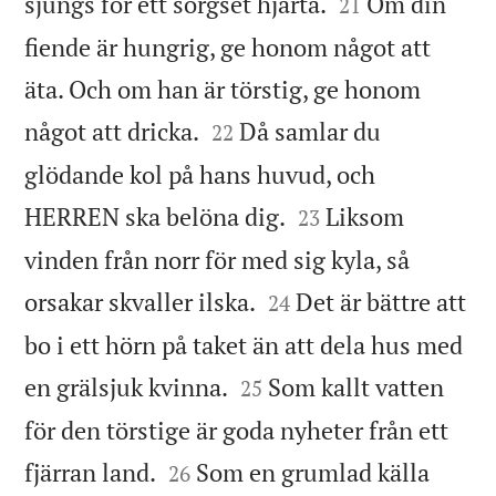


sjungs för ett sorgset hjärta.
Om din
21
fiende är hungrig, ge honom något att
äta. Och om han är törstig, ge honom


något att dricka.
Då samlar du
22
glödande kol på hans huvud, och


HERREN ska belöna dig.
Liksom
23
vinden från norr för med sig kyla, så


orsakar skvaller ilska.
Det är bättre att
24
bo i ett hörn på taket än att dela hus med


en grälsjuk kvinna.
Som kallt vatten
25
för den törstige är goda nyheter från ett


fjärran land.
Som en grumlad källa
26