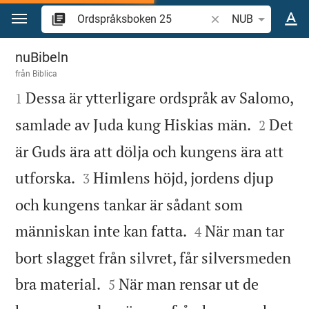
Hoppa till innehåll
Sök bibelvers eller o
NUB
Ordspråksboken 25
nuBibeln
från
Biblica

Dessa är ytterligare ordspråk av Salomo,
1


samlade av Juda kung Hiskias män.
Det
2
är Guds ära att dölja och kungens ära att


utforska.
Himlens höjd, jordens djup
3
och kungens tankar är sådant som


människan inte kan fatta.
När man tar
4
bort slagget från silvret, får silversmeden


bra material.
När man rensar ut de
5