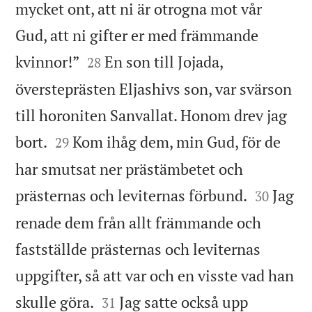
mycket ont, att ni är otrogna mot vår
Gud, att ni gifter er med främmande


kvinnor!”
En son till Jojada,
28
översteprästen Eljashivs son, var svärson
till horoniten Sanvallat. Honom drev jag


bort.
Kom ihåg dem, min Gud, för de
29
har smutsat ner prästämbetet och


prästernas och leviternas förbund.
Jag
30
renade dem från allt främmande och
fastställde prästernas och leviternas
uppgifter, så att var och en visste vad han


skulle göra.
Jag satte också upp
31