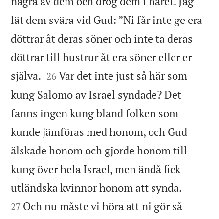
några av dem och drog dem i håret. Jag
lät dem svära vid Gud: ”Ni får inte ge era
döttrar åt deras söner och inte ta deras
döttrar till hustrur åt era söner eller er


själva.
Var det inte just så här som
26
kung Salomo av Israel syndade? Det
fanns ingen kung bland folken som
kunde jämföras med honom, och Gud
älskade honom och gjorde honom till
kung över hela Israel, men ändå fick


utländska kvinnor honom att synda.
Och nu måste vi höra att ni gör så
27