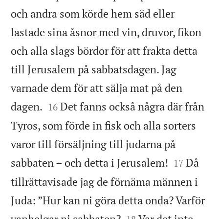
och andra som körde hem säd eller
lastade sina åsnor med vin, druvor, fikon
och alla slags bördor för att frakta detta
till Jerusalem på sabbatsdagen. Jag
varnade dem för att sälja mat på den


dagen.
Det fanns också några där från
16
Tyros, som förde in fisk och alla sorters
varor till försäljning till judarna på


sabbaten – och detta i Jerusalem!
Då
17
tillrättavisade jag de förnäma männen i
Juda: ”Hur kan ni göra detta onda? Varför


vanhelgar ni sabbaten?
Var det inte