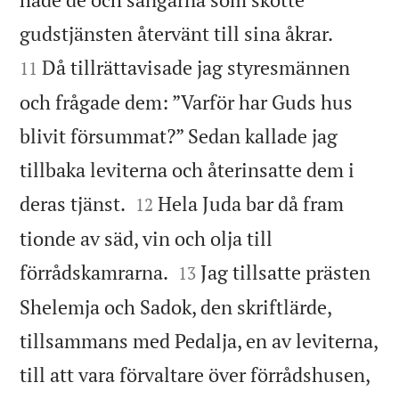


gudstjänsten återvänt till sina åkrar.
Då tillrättavisade jag styresmännen
11
och frågade dem: ”Varför har Guds hus
blivit försummat?” Sedan kallade jag
tillbaka leviterna och återinsatte dem i


deras tjänst.
Hela Juda bar då fram
12
tionde av säd, vin och olja till


förrådskamrarna.
Jag tillsatte prästen
13
Shelemja och Sadok, den skriftlärde,
tillsammans med Pedalja, en av leviterna,
till att vara förvaltare över förrådshusen,