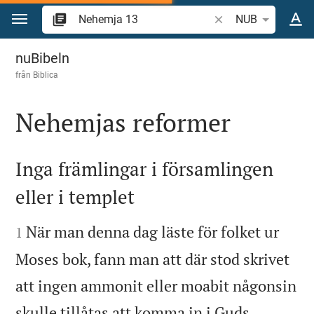
Hoppa till innehåll
Sök bibelvers eller o
NUB
Nehemja 13
nuBibeln
från
Biblica
Nehemjas reformer

Inga främlingar i församlingen
eller i templet


När man denna dag läste för folket ur
1
Moses bok, fann man att där stod skrivet
att ingen ammonit eller moabit någonsin
skulle tillåtas att komma in i Guds