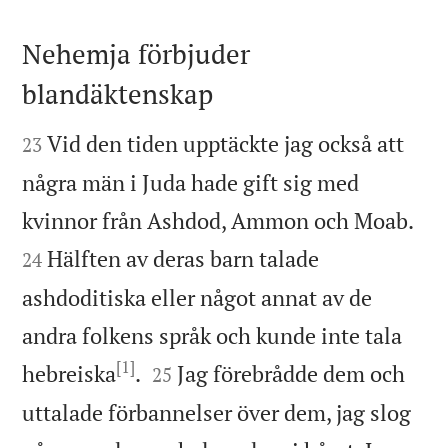
Nehemja förbjuder
blandäktenskap


Vid den tiden upptäckte jag också att
23
några män i Juda hade gift sig med


kvinnor från Ashdod, Ammon och Moab.
Hälften av deras barn talade
24
ashdoditiska eller något annat av de
andra folkens språk och kunde inte tala
[1]


hebreiska
.
Jag förebrådde dem och
25
uttalade förbannelser över dem, jag slog