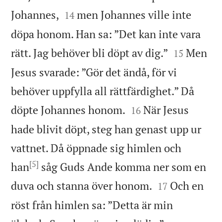


Johannes,
men Johannes ville inte
14
döpa honom. Han sa: ”Det kan inte vara


rätt. Jag behöver bli döpt av dig.”
Men
15
Jesus svarade: ”Gör det ändå, för vi
behöver uppfylla all rättfärdighet.” Då


döpte Johannes honom.
När Jesus
16
hade blivit döpt, steg han genast upp ur
vattnet. Då öppnade sig himlen och
[5]
han
såg Guds Ande komma ner som en


duva och stanna över honom.
Och en
17
röst från himlen sa: ”Detta är min