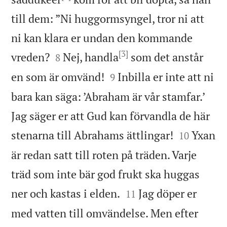
till dem: ”Ni huggormsyngel, tror ni att
ni kan klara er undan den kommande
[3]


vreden?
Nej, handla
som det anstår
8


en som är omvänd!
Inbilla er inte att ni
9
bara kan säga: ’Abraham är vår stamfar.’
Jag säger er att Gud kan förvandla de här


stenarna till Abrahams ättlingar!
Yxan
10
är redan satt till roten på träden. Varje
träd som inte bär god frukt ska huggas


ner och kastas i elden.
Jag döper er
11
med vatten till omvändelse. Men efter