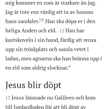
mig kommer en som är starkare än jag.
Jag är inte ens värdig att ta av honom
[4]
hans sandaler.
Han ska döpa er i den


heliga Anden och eld.
Han har
12
kastskoveln i sin hand, färdig att rensa
upp sin tröskplats och samla vetet i
ladan, men agnarna ska han bränna upp i

en eld som aldrig slocknar.”
Jesus blir döpt


Jesus lämnade nu Galileen och kom
13
till Jordanfloden för att bli döpt av