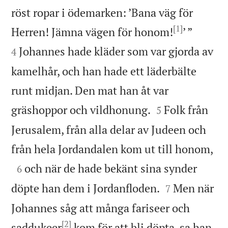
röst ropar i ödemarken: ’Bana väg för
[1]


Herren! Jämna vägen för honom!
’ ”
Johannes hade kläder som var gjorda av
4
kamelhår, och han hade ett läderbälte
runt midjan. Den mat han åt var


gräshoppor och vildhonung.
Folk från
5
Jerusalem, från alla delar av Judeen och

från hela Jordandalen kom ut till honom,

och när de hade bekänt sina synder
6


döpte han dem i Jordanfloden.
Men när
7
Johannes såg att många fariseer och
[2]
saddukeer
kom för att bli döpta, sa han