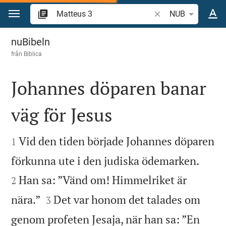
Hoppa till innehåll
Sök bibelvers eller o
NUB
Matteus 3
nuBibeln
från
Biblica
Johannes döparen banar
väg för Jesus


Vid den tiden började Johannes döparen
1


förkunna ute i den judiska ödemarken.
Han sa: ”Vänd om! Himmelriket är
2


nära.”
Det var honom det talades om
3
genom profeten Jesaja, när han sa: ”En