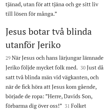
tjänad, utan för att tjäna och ge sitt liv

till lösen för många.”
Jesus botar två blinda
utanför Jeriko


När Jesus och hans lärjungar lämnade
29


Jeriko följde mycket folk med.
Just då
30
satt två blinda män vid vägkanten, och
när de fick höra att Jesus kom gående,
började de ropa: ”Herre, Davids Son,


förbarma dig över oss!”
Folket
31