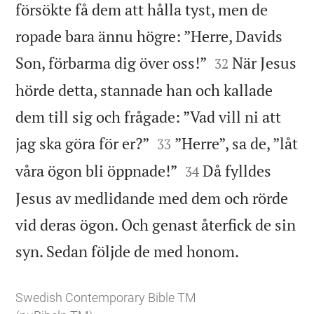
försökte få dem att hålla tyst, men de
ropade bara ännu högre: ”Herre, Davids


Son, förbarma dig över oss!”
När Jesus
32
hörde detta, stannade han och kallade
dem till sig och frågade: ”Vad vill ni att


jag ska göra för er?”
”Herre”, sa de, ”låt
33


våra ögon bli öppnade!”
Då fylldes
34
Jesus av medlidande med dem och rörde
vid deras ögon. Och genast återfick de sin

syn. Sedan följde de med honom.
Swedish Contemporary Bible TM