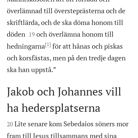
överlämnad till översteprästerna och de
skriftlärda, och de ska döma honom till


döden
och överlämna honom till
19
[1]
hedningarna
för att hånas och piskas
och korsfästas, men på den tredje dagen

ska han uppstå.”
Jakob och Johannes vill
ha hedersplatserna


Lite senare kom Sebedaios söners mor
20
fram till Jesus tillsammans med sina