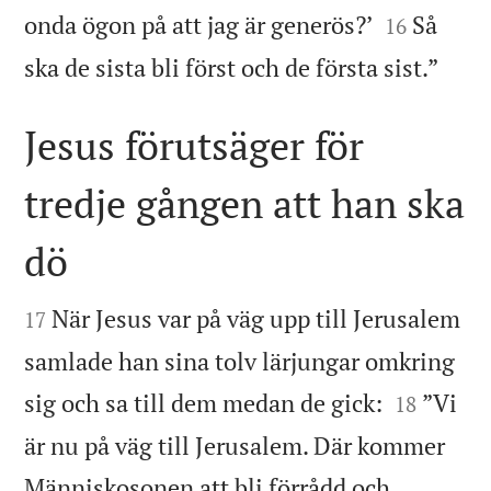


onda ögon på att jag är generös?’
Så
16

ska de sista bli först och de första sist.”
Jesus förutsäger för
tredje gången att han ska
dö


När Jesus var på väg upp till Jerusalem
17
samlade han sina tolv lärjungar omkring


sig och sa till dem medan de gick:
”Vi
18
är nu på väg till Jerusalem. Där kommer
Människosonen att bli förrådd och