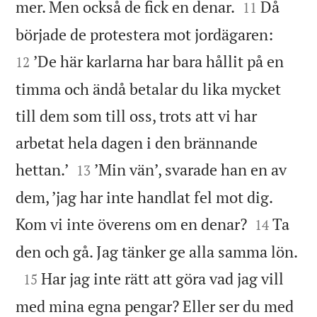


mer. Men också de fick en denar.
Då
11


började de protestera mot jordägaren:
’De här karlarna har bara hållit på en
12
timma och ändå betalar du lika mycket
till dem som till oss, trots att vi har
arbetat hela dagen i den brännande


hettan.’
’Min vän’, svarade han en av
13
dem, ’jag har inte handlat fel mot dig.


Kom vi inte överens om en denar?
Ta
14

den och gå. Jag tänker ge alla samma lön.

Har jag inte rätt att göra vad jag vill
15
med mina egna pengar? Eller ser du med