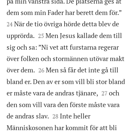
på min vänstra sida. De platserna ges åt


dem som min Fader har berett dem för.”
När de tio övriga hörde detta blev de
24


upprörda.
Men Jesus kallade dem till
25
sig och sa: ”Ni vet att furstarna regerar
över folken och stormännen utövar makt


över dem.
Men så får det inte gå till
26
bland er. Den av er som vill bli stor bland


er måste vara de andras tjänare,
och
27
den som vill vara den förste måste vara


de andras slav.
Inte heller
28
Människosonen har kommit för att bli