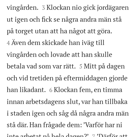


vingården.
Klockan nio gick jordägaren
3
ut igen och fick se några andra män stå


på torget utan att ha något att göra.
Även dem skickade han iväg till
4
vingården och lovade att han skulle


betala vad som var rätt.
Mitt på dagen
5
och vid tretiden på eftermiddagen gjorde


han likadant.
Klockan fem, en timma
6
innan arbetsdagens slut, var han tillbaka
i staden igen och såg då några andra män
stå där. Han frågade dem: ’Varför har ni


inte arbetat på hela dagen?’
’Därför att
7