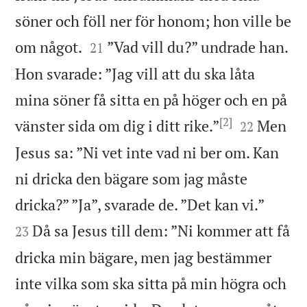
söner och föll ner för honom; hon ville be


om något.
”Vad vill du?” undrade han.
21
Hon svarade: ”Jag vill att du ska låta
mina söner få sitta en på höger och en på
[2]


vänster sida om dig i ditt rike.”
Men
22
Jesus sa: ”Ni vet inte vad ni ber om. Kan
ni dricka den bägare som jag måste


dricka?” ”Ja”, svarade de. ”Det kan vi.”
Då sa Jesus till dem: ”Ni kommer att få
23
dricka min bägare, men jag bestämmer
inte vilka som ska sitta på min högra och