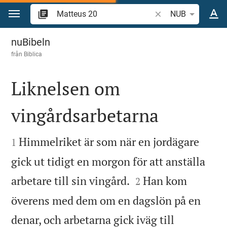
Hoppa till innehåll
Sök bibelvers eller o
NUB
Matteus 20
nuBibeln
från
Biblica
Liknelsen om
vingårdsarbetarna


Himmelriket är som när en jordägare
1
gick ut tidigt en morgon för att anställa


arbetare till sin vingård.
Han kom
2
överens med dem om en dagslön på en
denar, och arbetarna gick iväg till