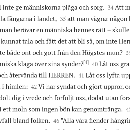


l inte ge människorna plåga och sorg.
Att m
34


lla fångarna i landet,
att man vägrar någon h
35
 man berövar en människa hennes rätt – skulle
kunnat tala och fått det att bli så, om inte Her

e både ont och gott från den Högstes mun?
3
[4]


iska klaga över sina synder?
Låt oss gra
40


 och återvända till HERREN.
Låt oss lyfta up
41


 i himlen:
Vi har syndat och gjort uppror, o
42
dolt dig i vrede och förföljt oss, dödat utan fö

g i ett moln som ingen bön kan genomtränga.
4


vfall bland folken.
”Alla våra fiender hångri
46