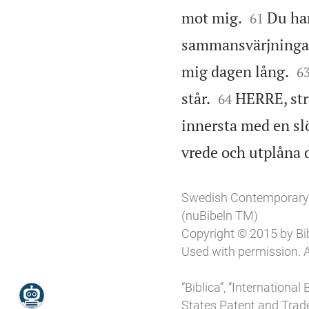


mot mig.
Du har
61
sammansvärjninga

mig dagen lång.
6


står.
HERRE, str
64
innersta med en slö
vrede och utplåna
Swedish Contemporary
(nuBibeln TM)
Copyright © 2015 by Bibl
Used with permission. A
“Biblica”, “Internationa
States Patent and Trade