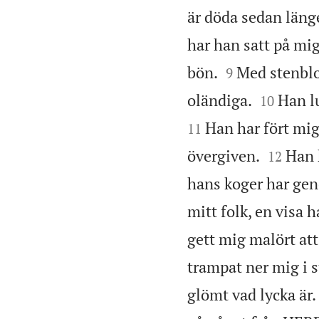
är döda sedan läng
har han satt på mig


bön.
Med stenblo
9


oländiga.
Han lu
10
Han har fört mig
11


övergiven.
Han 
12
hans koger har gen
mitt folk, en visa h
gett mig malört att
trampat ner mig i s
glömt vad lycka är.