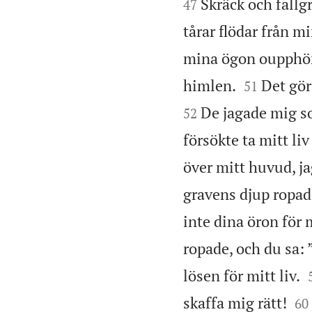
Skräck och fallg
47
tårar flödar från m
mina ögon oupphör


himlen.
Det gör
51
De jagade mig so
52
försökte ta mitt li
över mitt huvud, ja
gravens djup ropad
inte dina öron för 
ropade, och du sa: 
lösen för mitt liv.


skaffa mig rätt!
60