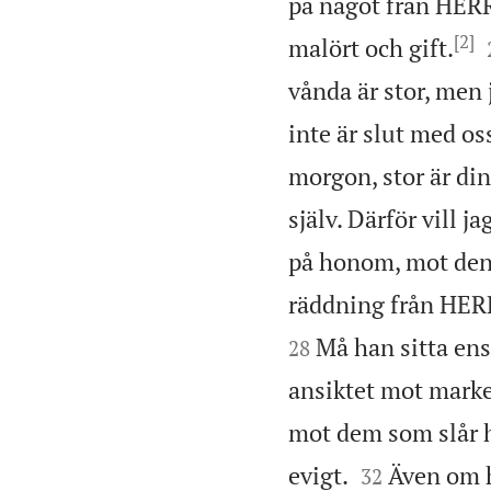
på något från HER
[2]
malört och gift.
vånda är stor, men 
inte är slut med os
morgon, stor är din
själv. Därför vill 
på honom, mot den
räddning från HE
Må han sitta ens
28
ansiktet mot marke
mot dem som slår 


evigt.
Även om h
32