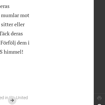
deras
ch mumlar mot
sitter eller
Täck deras
Förfölj dem i

NS himmel!
ed in the United