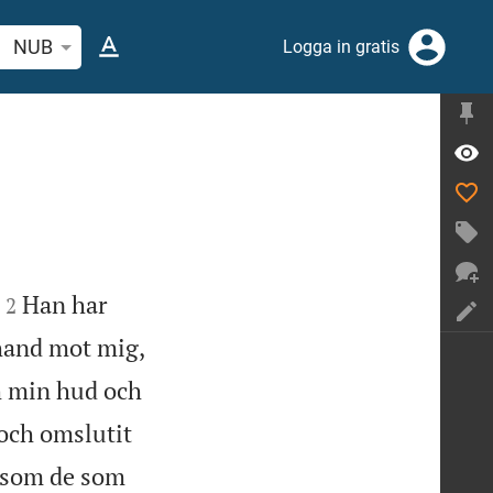
 bibelvers eller ord
NUB
Logga in gratis


Han har
2
hand mot mig,
ch min hud och
och omslutit
iksom de som