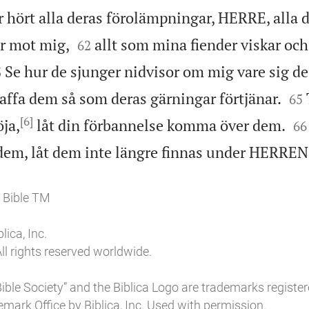
 hört alla deras förolämpningar, HERRE, alla 


r mot mig,
allt som mina fiender viskar o
62

Se hur de sjunger nidvisor om mig vare sig de 
3


affa dem så som deras gärningar förtjänar.
65
[6]


ja,
låt din förbannelse komma över dem.
66
 dem, låt dem inte längre finnas under HERRE
 Bible TM
ica, Inc.
ll rights reserved worldwide.
l Bible Society” and the Biblica Logo are trademarks register
mark Office by Biblica, Inc. Used with permission.