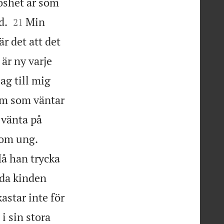
öshet är som


d.
Min
21
 det att det
är ny varje
ag till mig
m som väntar
t vänta på


som ung.
å han trycka
da kinden
astar inte för
i sin stora