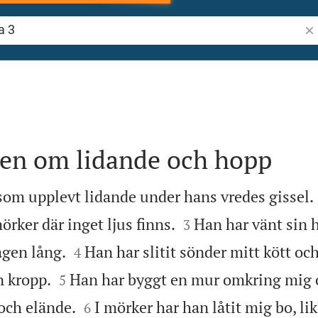
Sök
gen om lidande och hopp
om upplevt lidande under hans vredes gissel.


mörker där inget ljus finns.
Han har vänt sin 
3


agen lång.
Han har slitit sönder mitt kött o
4


n kropp.
Han har byggt en mur omkring mig 
5


och elände.
I mörker har han låtit mig bo, l
6