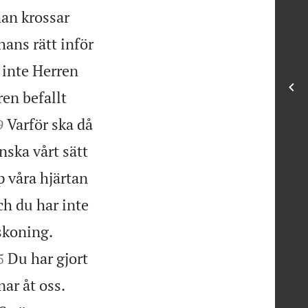
an krossar
ans rätt inför
 inte Herren
ren befallt

Varför ska då
9
nska vårt sätt
p våra hjärtan
ch du har inte


rskoning.

Du har gjort
5


nar åt oss.