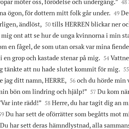


ropar möter oss, förödelse och undergång.”
48


ina ögon, för dottern mitt folk går under.
De
49


ligen, ändlöst,
tills HERREN blickar ner oc
50
 mig ont att se hur de unga kvinnorna i min sta
m en fågel, de som utan orsak var mina fiende


v i en grop och kastade stenar på mig.
Vattn
54

g tänkte att nu hade slutet kommit för mig.
55


e jag ditt namn, HERRE,
och du hörde min 
56


min bön om lindring och hjälp!”
Du kom när
57


”Var inte rädd!”
Herre, du har tagit dig an m
58


Du har sett de oförrätter som begåtts mot 
59
Du har sett deras hämndlystnad, alla samman