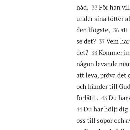


nåd.
För han vil
33
under sina fötter a


den Högste,
att
36


se det?
Vem har 
37


det?
Kommer int
38
någon levande männ
att leva, pröva det
och händer till Gud


förlåtit.
Du har 
43
Du har höljt di
44
oss till sopor och a