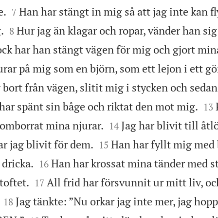


e.
Han har stängt in mig så att jag inte kan fl
7


.
Hur jag än klagar och ropar, vänder han sig
8
ck har han stängt vägen för mig och gjort mina
rar på mig som en björn, som ett lejon i ett g
 bort från vägen, slitit mig i stycken och seda


har spänt sin båge och riktat den mot mig.
13


omborrat mina njurar.
Jag har blivit till åtl
14


ar jag blivit för dem.
Han har fyllt mig med 
15


 dricka.
Han har krossat mina tänder med s
16


toftet.
All frid har försvunnit ur mitt liv, oc
17


Jag tänkte: ”Nu orkar jag inte mer, jag hopp
18