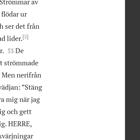
Strömmar av
 flödar ur
h ser det från
[5]


d lider.


r.
De
53
et strömmade

Men nerifrån
vädjan: ”Stäng
a mig när jag
ig och gett
mig. HERRE,
svärjningar