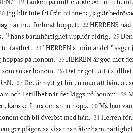


REN.”
Tanken på mitt elände och min heml
19


Jag blir inte fri från minnena, jag är bedröva
20


jag har inte förlorat hoppet:
HERRENS nåd är
22
[3]


s,
hans barmhärtighet upphör aldrig.
Den 
23


 trofasthet.
”HERREN är min andel,” säger j
24


jag hoppas på honom.
HERREN är god mot de
25


 som söker honom.
Det är gott att i stillhe
26


RREN.
Det är nyttigt för en man att bära ok 
27


am och i stillhet när det läggs på honom.
M
29


n, kanske finns det ännu hopp.
Må han vän
30


honom och bli överöst med hån.
Herren förk
31
an ger plågor, så visar han åter barmhärtighet 