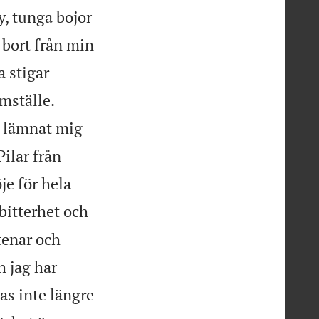
y, tunga bojor
 bort från min
 stigar


ömställe.
n lämnat mig
Pilar från
öje för hela
bitterhet och
tenar och
h jag har
as inte längre