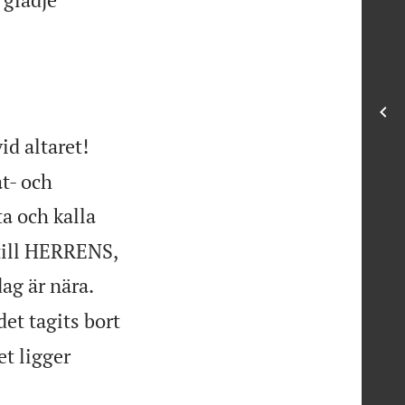
id altaret!
t- och
ta och kalla
 till HERRENS,
ag är nära.
det tagits bort
t ligger