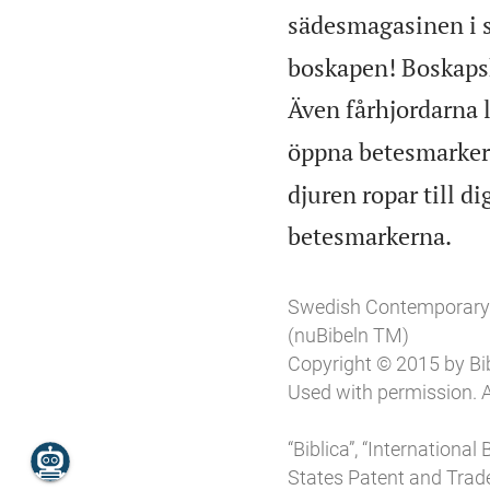
sädesmagasinen i sp
boskapen! Boskapsh
Även fårhjordarna l
öppna betesmarkern
djuren ropar till di

betesmarkerna.
Swedish Contemporary
(nuBibeln TM)
Copyright © 2015 by Bibl
Used with permission. A
“Biblica”, “Internationa
States Patent and Trade