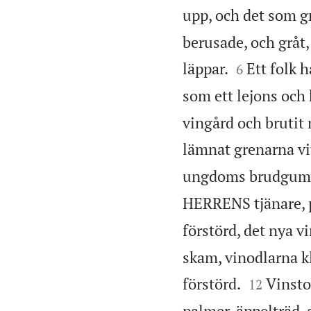
upp, och det som g
berusade, och gråt, 


läppar.
Ett folk 
6
som ett lejons och
vingård och brutit
lämnat grenarna vi
ungdoms brudgum
HERRENS tjänare, p
förstörd, det nya vi
skam, vinodlarna kl


förstörd.
Vinsto
12
palmer, äppelträd, 