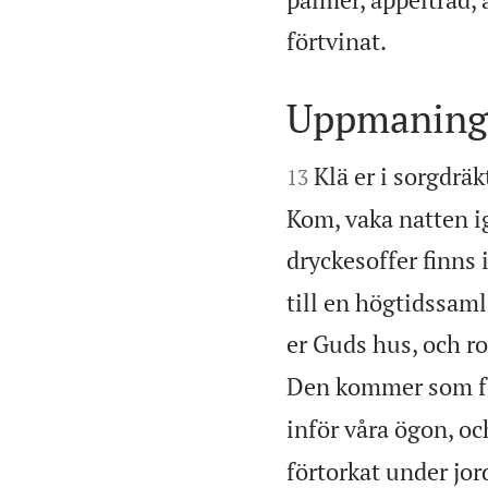

förtvinat.
Uppmaning 


Klä er i sorgdräk
13
Kom, vaka natten i
dryckesoffer finns 
till en högtidssaml
er Guds hus, och r
Den kommer som fö
inför våra ögon, oc
förtorkat under jor