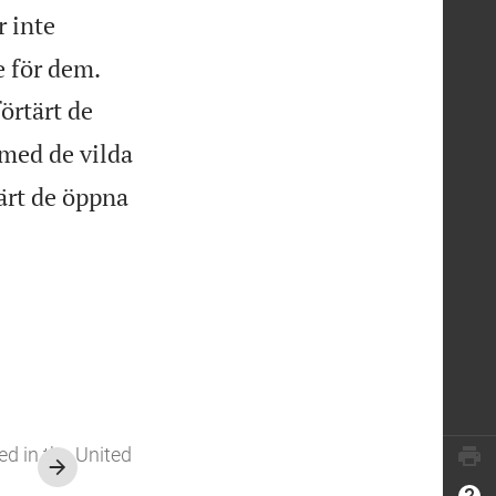
r inte
e för dem.
förtärt de
 med de vilda
tärt de öppna
ed in the United