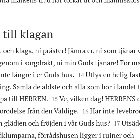
till klagan
t och klaga, ni präster! Jämra er, ni som tjänar v
genom i sorgdräkt, ni min Guds tjänare! För ma


inte längre i er Guds hus.
Utlys en helig fas
14
ing. Samla de äldste och alla som bor i landet


opa till HERREN.
Ve, vilken dag! HERRENS d
15


rödelse från den Väldige.
Har inte levebrö
16


h glädjen och fröjden i vår Guds hus?
Utsäde
17
dklumparna, förrådshusen ligger i ruiner och