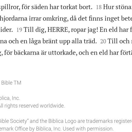


illror, för säden har torkat bort.
Hur stöna
18
jordarna irrar omkring, då det finns inget bet


ider.
Till dig, HERRE, ropar jag! En eld har 
19


a och en låga bränt upp alla träd.
Till och
20
g, för bäckarna är uttorkade, och en eld har för
 Bible TM
ica, Inc.
ll rights reserved worldwide.
l Bible Society” and the Biblica Logo are trademarks register
mark Office by Biblica, Inc. Used with permission.