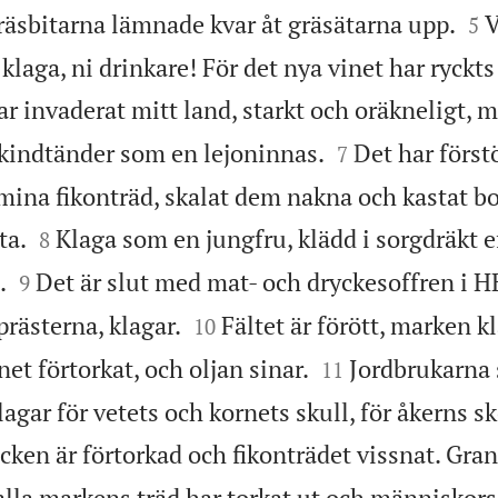


räsbitarna lämnade kvar åt gräsätarna upp.
V
5
klaga, ni drinkare! För det nya vinet har ryckts
har invaderat mitt land, starkt och oräkneligt, 


 kindtänder som en lejoninnas.
Det har först
7
 mina fikonträd, skalat dem nakna och kastat b


ta.
Klaga som en jungfru, klädd i sorgdräkt e
8


.
Det är slut med mat- och dryckesoffren i 
9


rästerna, klagar.
Fältet är förött, marken k
10


net förtorkat, och oljan sinar.
Jordbrukarna 
11
agar för vetets och kornets skull, för åkerns sk
cken är förtorkad och fikonträdet vissnat. Gran
alla markens träd har torkat ut och människors