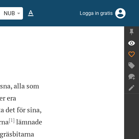
 bibelvers eller ord
NUB
Logga in gratis
ssna, alla som
er era
a det för sina,
[1]
rna
lämnade
gräsbitarna