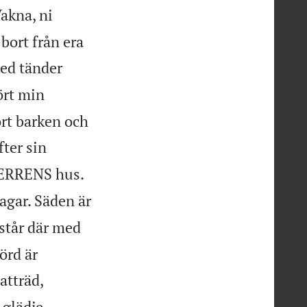
akna, ni
 bort från era
med tänder
ört min
ort barken och
fter sin
HERRENS hus.
lagar. Säden är
står där med
örd är
atträd,
 glädje