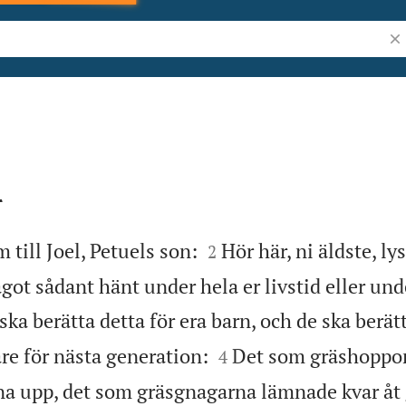
Sök
r


ill Joel, Petuels son:
Hör här, ni äldste, ly
2
ågot sådant hänt under hela er livstid eller und
ska berätta detta för era barn, och de ska berätt


re för nästa generation:
Det som gräshoppo
4
na upp, det som gräsgnagarna lämnade kvar åt 