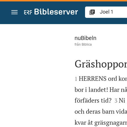
Hoppa till innehåll
Joel 1
nuBibeln
från
Biblica
Gräshoppo


HERRENS ord kom t
1
bor i landet! Har n


förfäders tid?
Ni 
3
och deras barn vida
kvar åt gräsgnagar