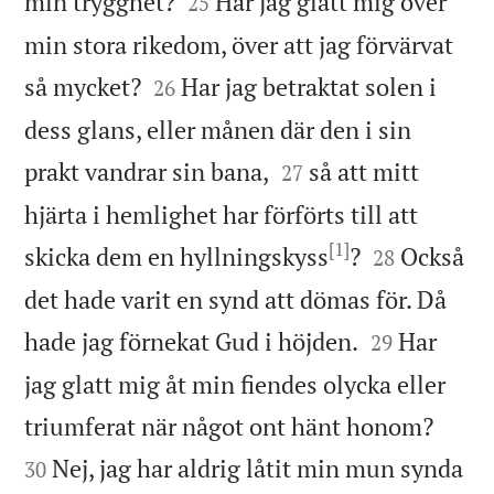


min trygghet?
Har jag glatt mig över
25
min stora rikedom, över att jag förvärvat


så mycket?
Har jag betraktat solen i
26
dess glans, eller månen där den i sin


prakt vandrar sin bana,
så att mitt
27
hjärta i hemlighet har förförts till att
[1]


skicka dem en hyllningskyss
?
Också
28
det hade varit en synd att dömas för. Då


hade jag förnekat Gud i höjden.
Har
29
jag glatt mig åt min fiendes olycka eller


triumferat när något ont hänt honom?
Nej, jag har aldrig låtit min mun synda
30