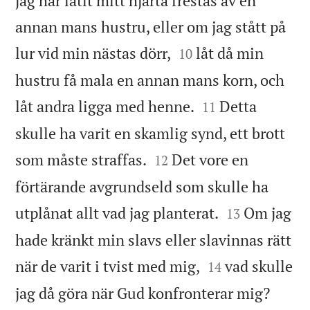
jag har låtit mitt hjärta frestas av en
annan mans hustru, eller om jag stått på


lur vid min nästas dörr,
låt då min
10
hustru få mala en annan mans korn, och


låt andra ligga med henne.
Detta
11
skulle ha varit en skamlig synd, ett brott


som måste straffas.
Det vore en
12
förtärande avgrundseld som skulle ha


utplånat allt vad jag planterat.
Om jag
13
hade kränkt min slavs eller slavinnas rätt


när de varit i tvist med mig,
vad skulle
14
jag då göra när Gud konfronterar mig?