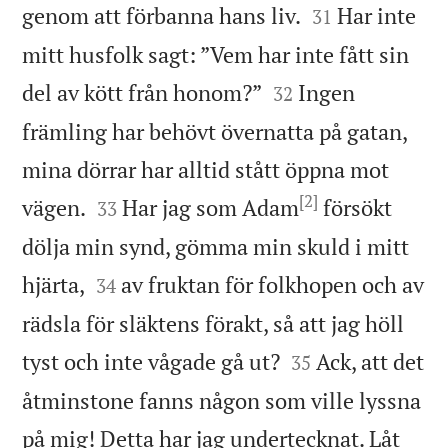


genom att förbanna hans liv.
Har inte
31
mitt husfolk sagt: ”Vem har inte fått sin


del av kött från honom?”
Ingen
32
främling har behövt övernatta på gatan,
mina dörrar har alltid stått öppna mot
[2]


vägen.
Har jag som Adam
försökt
33
dölja min synd, gömma min skuld i mitt


hjärta,
av fruktan för folkhopen och av
34
rädsla för släktens förakt, så att jag höll


tyst och inte vågade gå ut?
Ack, att det
35
åtminstone fanns någon som ville lyssna
på mig! Detta har jag undertecknat. Låt