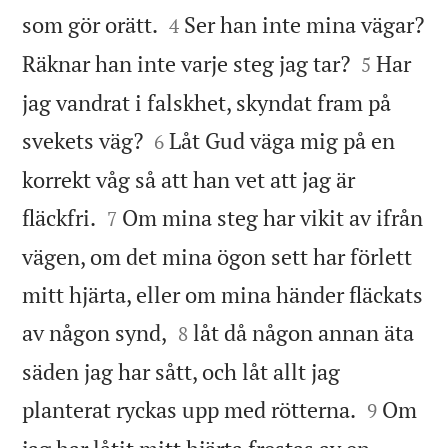


som gör orätt.
Ser han inte mina vägar?
4


Räknar han inte varje steg jag tar?
Har
5
jag vandrat i falskhet, skyndat fram på


svekets väg?
Låt Gud väga mig på en
6
korrekt våg så att han vet att jag är


fläckfri.
Om mina steg har vikit av ifrån
7
vägen, om det mina ögon sett har förlett
mitt hjärta, eller om mina händer fläckats


av någon synd,
låt då någon annan äta
8
säden jag har sått, och låt allt jag


planterat ryckas upp med rötterna.
Om
9