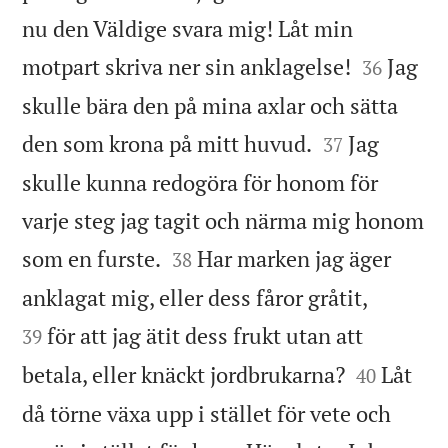
nu den Väldige svara mig! Låt min


motpart skriva ner sin anklagelse!
Jag
36
skulle bära den på mina axlar och sätta


den som krona på mitt huvud.
Jag
37
skulle kunna redogöra för honom för
varje steg jag tagit och närma mig honom


som en furste.
Har marken jag äger
38


anklagat mig, eller dess fåror gråtit,
för att jag ätit dess frukt utan att
39


betala, eller knäckt jordbrukarna?
Låt
40
då törne växa upp i stället för vete och