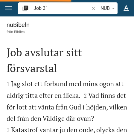
Hoppa till innehåll
Sök bibelvers eller o
NUB
Job 31
nuBibeln
från
Biblica
Job avslutar sitt
försvarstal


Jag slöt ett förbund med mina ögon att
1


aldrig titta efter en flicka.
Vad finns det
2
för lott att vänta från Gud i höjden, vilken


del från den Väldige där ovan?
Katastrof väntar ju den onde, olycka den
3