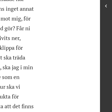
ns inget annat
 mot mig, för
d gör? Får ni
vits ner,
klippa för
st ska träda
, ska jag i min
e som en
ur ska vi
ukta för
a att det finns