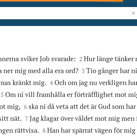
Sök


nnerna sviker Job svarade:
Hur länge tänker n
2


a ner mig med alla era ord?
Tio gånger har n
3


mas kränkt mig.
Och om jag nu verkligen har 
4


Om ni vill framhålla er förträfflighet mot m
5


ot mig,
ska ni då veta att det är Gud som har
6


sitt nät.
Jag klagar över våldet mot mig men f
7


ngen rättvisa.
Han har spärrat vägen för mig s
8