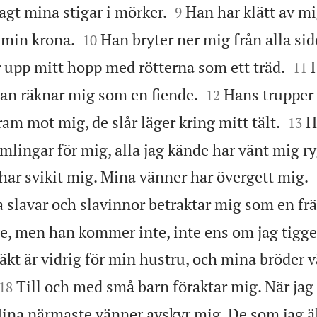


gt mina stigar i mörker.
Han har klätt av mi
9


 min krona.
Han bryter ner mig från alla sido
10


r upp mitt hopp med rötterna som ett träd.
11


an räknar mig som en fiende.
Hans trupper 
12


ram mot mig, de slår läger kring mitt tält.
H
13
ämlingar för mig, alla jag kände har vänt mig r
har svikit mig. Mina vänner har övergett mig.
a slavar och slavinnor betraktar mig som en fr
re, men han kommer inte, inte ens om jag tigg
kt är vidrig för min hustru, och mina bröder v


Till och med små barn föraktar mig. När jag 
18
ina närmaste vänner avskyr mig. De som jag ä