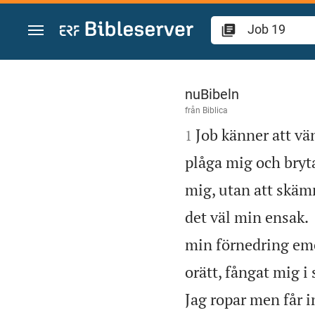
Hoppa till innehåll
Job 19
nuBibeln
från
Biblica

Job känner att vä
1
plåga mig och bryt
mig, utan att skäm
det väl min ensak.
min förnedring em
orätt, fångat mig i 
Jag ropar men får i