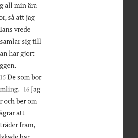
g all min ära
r, så att jag
Hans vrede
samlar sig till
an har gjort


yggen.


De som bor
15


ämling.
Jag
16
er och ber om
ägrar att
träder fram,
lskade har