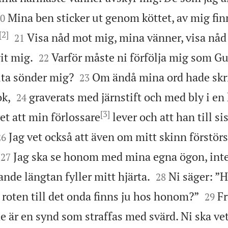

Mina ben sticker ut genom köttet, av mig fin
0
[2]


Visa nåd mot mig, mina vänner, visa nåd
21


it mig.
Varför måste ni förfölja mig som Gu
22


lita sönder mig?
Om ändå mina ord hade skri
23


ok,
graverats med järnstift och med bly i en 
24
[3]
et att min förlossare
lever och att han till si


Jag vet också att även om mitt skinn förstörs
26


Jag ska se honom med mina egna ögon, int
27


ande längtan fyller mitt hjärta.
Ni säger: ”H
28


 roten till det onda finns ju hos honom?”
Fr
29
de är en synd som straffas med svärd. Ni ska vet