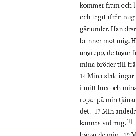
kommer fram och la
och tagit ifrån mig
går under. Han dra
brinner mot mig. H
angrepp, de tågar f
mina bröder till fr
Mina släktingar 
14
i mitt hus och min
ropar på min tjäna


det.
Min andedrä
17
[1]
kännas vid mig.


hånar de mig.
M
19