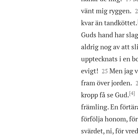

vänt mig ryggen.
2
kvar än tandköttet.
Guds hand har slag
aldrig nog av att s
upptecknats i en b


evigt!
Men jag v
25
fram över jorden.
[4]
kropp få se Gud.
främling. En förtär
förfölja honom, för
svärdet, ni, för vre