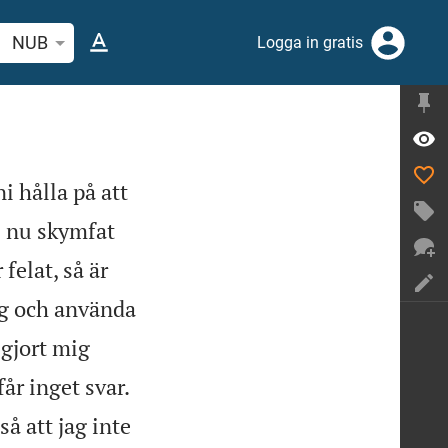
 bibelvers eller ord
NUB
Logga in gratis
i hålla på att
i nu skymfat
felat, så är
ig och använda
 gjort mig
år inget svar.
å att jag inte