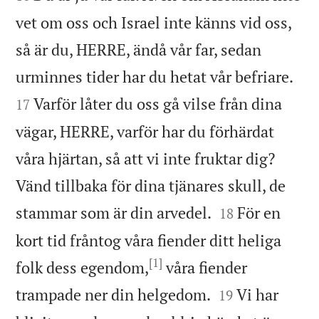
vet om oss och Israel inte känns vid oss,
så är du, HERRE, ändå vår far, sedan


urminnes tider har du hetat vår befriare.
Varför låter du oss gå vilse från dina
17
vägar, HERRE, varför har du förhärdat
våra hjärtan, så att vi inte fruktar dig?
Vänd tillbaka för dina tjänares skull, de


stammar som är din arvedel.
För en
18
kort tid fråntog våra fiender ditt heliga
[1]
folk dess egendom,
våra fiender


trampade ner din helgedom.
Vi har
19