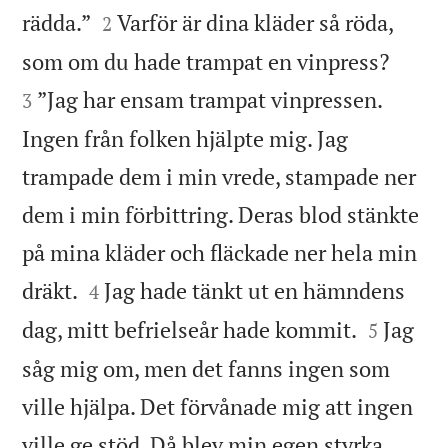


rädda.”
Varför är dina kläder så röda,
2


som om du hade trampat en vinpress?
”Jag har ensam trampat vinpressen.
3
Ingen från folken hjälpte mig. Jag
trampade dem i min vrede, stampade ner
dem i min förbittring. Deras blod stänkte
på mina kläder och fläckade ner hela min


dräkt.
Jag hade tänkt ut en hämndens
4


dag, mitt befrielseår hade kommit.
Jag
5
såg mig om, men det fanns ingen som
ville hjälpa. Det förvånade mig att ingen
ville ge stöd. Då blev min egen styrka