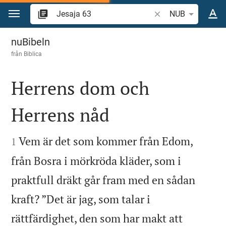
Hoppa till innehåll
Sök bibelvers eller o
NUB
Jesaja 63
nuBibeln
från
Biblica
Herrens dom och
Herrens nåd


Vem är det som kommer från Edom,
1
från Bosra i mörkröda kläder, som i
praktfull dräkt går fram med en sådan
kraft? ”Det är jag, som talar i
rättfärdighet, den som har makt att