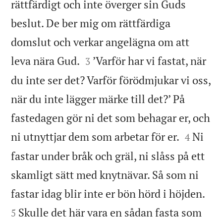
rättfärdigt och inte överger sin Guds
beslut. De ber mig om rättfärdiga
domslut och verkar angelägna om att


leva nära Gud.
’Varför har vi fastat, när
3
du inte ser det? Varför förödmjukar vi oss,
när du inte lägger märke till det?’ På
fastedagen gör ni det som behagar er, och


ni utnyttjar dem som arbetar för er.
Ni
4
fastar under bråk och gräl, ni slåss på ett
skamligt sätt med knytnävar. Så som ni


fastar idag blir inte er bön hörd i höjden.
Skulle det här vara en sådan fasta som
5