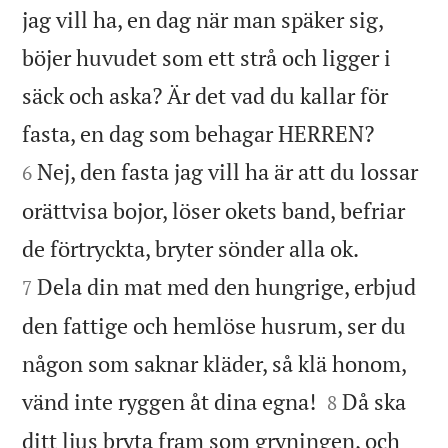
jag vill ha, en dag när man späker sig,
böjer huvudet som ett strå och ligger i
säck och aska? Är det vad du kallar för


fasta, en dag som behagar HERREN?
Nej, den fasta jag vill ha är att du lossar
6
orättvisa bojor, löser okets band, befriar


de förtryckta, bryter sönder alla ok.
Dela din mat med den hungrige, erbjud
7
den fattige och hemlöse husrum, ser du
någon som saknar kläder, så klä honom,


vänd inte ryggen åt dina egna!
Då ska
8
ditt ljus bryta fram som gryningen, och