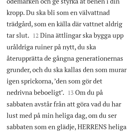
ödemarken och ge styrka åt benen i din
kropp. Du ska bli som en välvattnad
trädgård, som en källa där vattnet aldrig


tar slut.
Dina ättlingar ska bygga upp
12
uråldriga ruiner på nytt, du ska
återupprätta de gångna generationernas
grunder, och du ska kallas den som murar
igen sprickorna, ’den som gör det


nedrivna beboeligt’.
Om du på
13
sabbaten avstår från att göra vad du har
lust med på min heliga dag, om du ser
sabbaten som en glädje, HERRENS heliga