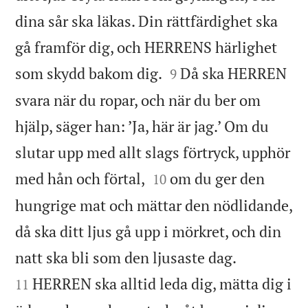
dina sår ska läkas. Din rättfärdighet ska
gå framför dig, och HERRENS härlighet


som skydd bakom dig.
Då ska HERREN
9
svara när du ropar, och när du ber om
hjälp, säger han: ’Ja, här är jag.’ Om du
slutar upp med allt slags förtryck, upphör


med hån och förtal,
om du ger den
10
hungrige mat och mättar den nödlidande,
då ska ditt ljus gå upp i mörkret, och din


natt ska bli som den ljusaste dag.
HERREN ska alltid leda dig, mätta dig i
11