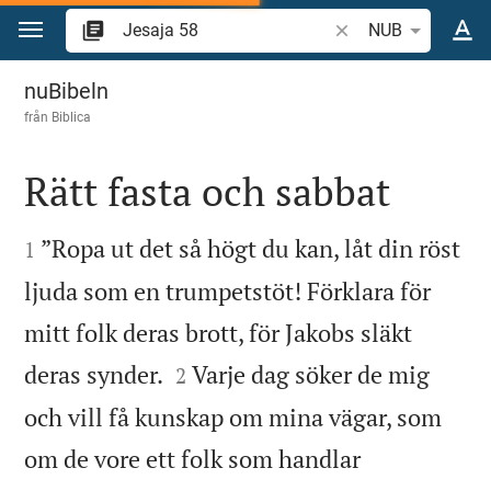
Hoppa till innehåll
Sök bibelvers eller o
NUB
Jesaja 58
nuBibeln
från
Biblica
Rätt fasta och sabbat


”Ropa ut det så högt du kan, låt din röst
1
ljuda som en trumpetstöt! Förklara för
mitt folk deras brott, för Jakobs släkt


deras synder.
Varje dag söker de mig
2
och vill få kunskap om mina vägar, som
om de vore ett folk som handlar