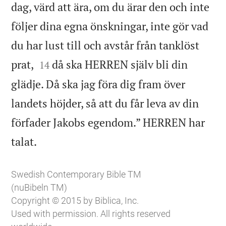
dag, värd att ära, om du ärar den och inte
följer dina egna önskningar, inte gör vad
du har lust till och avstår från tanklöst


prat,
då ska HERREN själv bli din
14
glädje. Då ska jag föra dig fram över
landets höjder, så att du får leva av din
förfader Jakobs egendom.” HERREN har

talat.
Swedish Contemporary Bible TM
(nuBibeln TM)
Copyright © 2015 by Biblica, Inc.
Used with permission. All rights reserved