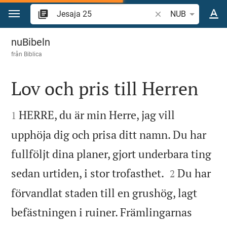
Hoppa till innehåll
Sök bibelvers eller o
NUB
Jesaja 25
nuBibeln
från
Biblica
Lov och pris till Herren


HERRE, du är min Herre, jag vill
1
upphöja dig och prisa ditt namn. Du har
fullföljt dina planer, gjort underbara ting


sedan urtiden, i stor trofasthet.
Du har
2
förvandlat staden till en grushög, lagt
befästningen i ruiner. Främlingarnas