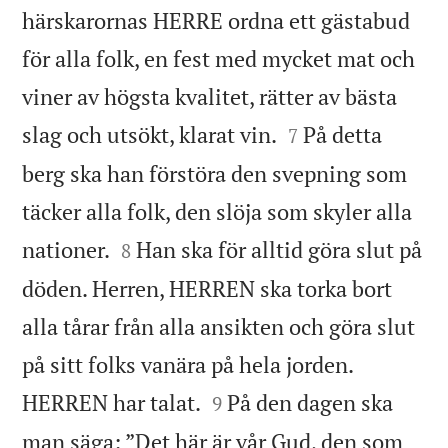
härskarornas HERRE ordna ett gästabud
för alla folk, en fest med mycket mat och
viner av högsta kvalitet, rätter av bästa


slag och utsökt, klarat vin.
På detta
7
berg ska han förstöra den svepning som
täcker alla folk, den slöja som skyler alla


nationer.
Han ska för alltid göra slut på
8
döden. Herren, HERREN ska torka bort
alla tårar från alla ansikten och göra slut
på sitt folks vanära på hela jorden.


HERREN har talat.
På den dagen ska
9
man säga: ”Det här är vår Gud, den som