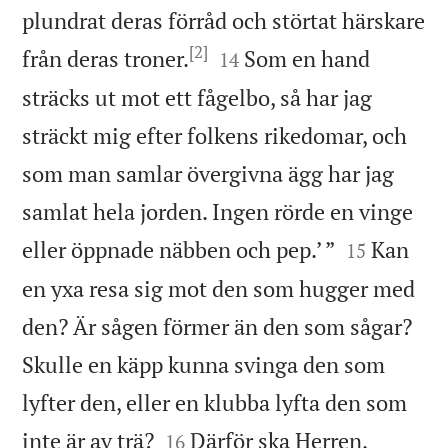
plundrat deras förråd och störtat härskare
[2]


från deras troner.
Som en hand
14
sträcks ut mot ett fågelbo, så har jag
sträckt mig efter folkens rikedomar, och
som man samlar övergivna ägg har jag
samlat hela jorden. Ingen rörde en vinge


eller öppnade näbben och pep.’ ”
Kan
15
en yxa resa sig mot den som hugger med
den? Är sågen förmer än den som sågar?
Skulle en käpp kunna svinga den som
lyfter den, eller en klubba lyfta den som


inte är av trä?
Därför ska Herren,
16