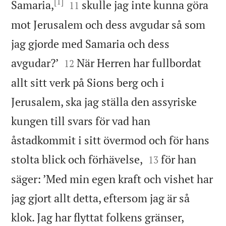
[1]


Samaria,
skulle jag inte kunna göra
11
mot Jerusalem och dess avgudar så som
jag gjorde med Samaria och dess


avgudar?’
När Herren har fullbordat
12
allt sitt verk på Sions berg och i
Jerusalem, ska jag ställa den assyriske
kungen till svars för vad han
åstadkommit i sitt övermod och för hans


stolta blick och förhävelse,
för han
13
säger: ’Med min egen kraft och vishet har
jag gjort allt detta, eftersom jag är så
klok. Jag har flyttat folkens gränser,