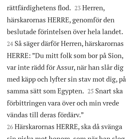


rättfärdighetens flod.
Herren,
23
härskarornas HERRE, genomför den


beslutade förintelsen över hela landet.
Så säger därför Herren, härskarornas
24
HERRE: ”Du mitt folk som bor på Sion,
var inte rädd för Assur, när han slår dig
med käpp och lyfter sin stav mot dig, på


samma sätt som Egypten.
Snart ska
25
förbittringen vara över och min vrede


vändas till deras fördärv.”
Härskarornas HERRE, ska då svänga
26
sin piska mot honom, som när han slog