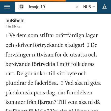
Hoppa till innehåll
Sök bibelvers eller o
NUB
Jesaja 10
nuBibeln
från
Biblica

Ve dem som stiftar orättfärdiga lagar
1


och skriver förtryckande stadgar!
De
2
förvränger rättvisan för de utsatta och
berövar de förtryckta i mitt folk deras
rätt. De gör änkor till sitt byte och


plundrar de faderlösa.
Vad ska ni göra
3
på räkenskapens dag, när förödelsen
kommer från fjärran? Till vem ska ni då