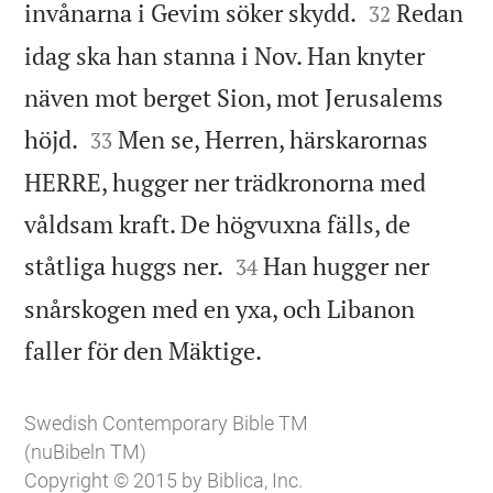


invånarna i Gevim söker skydd.
Redan
32
idag ska han stanna i Nov. Han knyter
näven mot berget Sion, mot Jerusalems


höjd.
Men se, Herren, härskarornas
33
HERRE, hugger ner trädkronorna med
våldsam kraft. De högvuxna fälls, de


ståtliga huggs ner.
Han hugger ner
34
snårskogen med en yxa, och Libanon

faller för den Mäktige.
Swedish Contemporary Bible TM
(nuBibeln TM)
Copyright © 2015 by Biblica, Inc.