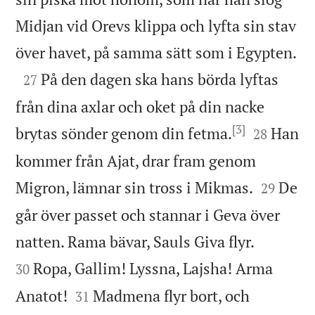
Midjan vid Orevs klippa och lyfta sin stav

över havet, på samma sätt som i Egypten.

På den dagen ska hans börda lyftas
27
från dina axlar och oket på din nacke
[3]


brytas sönder genom din fetma.
Han
28
kommer från Ajat, drar fram genom


Migron, lämnar sin tross i Mikmas.
De
29
går över passet och stannar i Geva över


natten. Rama bävar, Sauls Giva flyr.
Ropa, Gallim! Lyssna, Lajsha! Arma
30


Anatot!
Madmena flyr bort, och
31