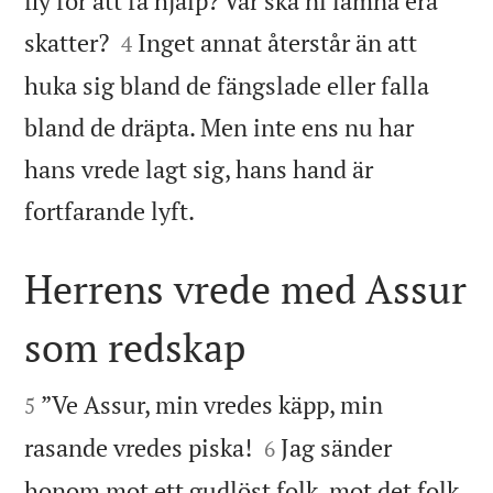
fly för att få hjälp? Var ska ni lämna era


skatter?
Inget annat återstår än att
4
huka sig bland de fängslade eller falla
bland de dräpta. Men inte ens nu har
hans vrede lagt sig, hans hand är

fortfarande lyft.
Herrens vrede med Assur
som redskap


”Ve Assur, min vredes käpp, min
5


rasande vredes piska!
Jag sänder
6
honom mot ett gudlöst folk, mot det folk