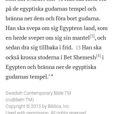
på de egyptiska gudarnas tempel och
bränna ner dem och föra bort gudarna.
Han ska svepa om sig Egyptens land, som
[3]
en herde sveper om sig sin mantel
, och


sedan dra sig tillbaka i frid.
Han ska
13
[4]
också krossa stoderna i Bet Shemesh
i
Egypten och bränna ner de egyptiska

gudarnas tempel.’ ”
Swedish Contemporary Bible TM
(nuBibeln TM)
Copyright © 2015 by Biblica, Inc.
Used with permission. All rights reserved