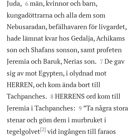


Juda,
män, kvinnor och barn,
6
kungadöttrarna och alla dem som
Nebusaradan, befälhavaren för livgardet,
hade lämnat kvar hos Gedalja, Achikams
son och Shafans sonson, samt profeten


Jeremia och Baruk, Nerias son.
De gav
7
sig av mot Egypten, i olydnad mot
HERREN, och kom ända bort till


Tachpanches.
HERRENS ord kom till
8


Jeremia i Tachpanches:
”Ta några stora
9
stenar och göm dem i murbruket i
[2]
tegelgolvet
vid ingången till faraos