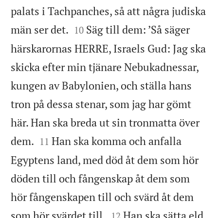
palats i Tachpanches, så att några judiska


män ser det.
Säg till dem: ’Så säger
10
härskarornas HERRE, Israels Gud: Jag ska
skicka efter min tjänare Nebukadnessar,
kungen av Babylonien, och ställa hans
tron på dessa stenar, som jag har gömt
här. Han ska breda ut sin tronmatta över


dem.
Han ska komma och anfalla
11
Egyptens land, med död åt dem som hör
döden till och fångenskap åt dem som
hör fångenskapen till och svärd åt dem


som hör svärdet till.
Han ska sätta eld
12