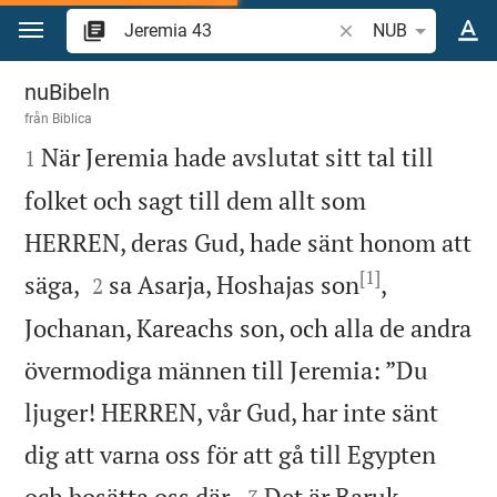
Hoppa till innehåll
Sök bibelvers eller o
NUB
Jeremia 43
nuBibeln
från
Biblica

När Jeremia hade avslutat sitt tal till
1
folket och sagt till dem allt som
HERREN, deras Gud, hade sänt honom att
[1]


säga,
sa Asarja, Hoshajas son
,
2
Jochanan, Kareachs son, och alla de andra
övermodiga männen till Jeremia: ”Du
ljuger! HERREN, vår Gud, har inte sänt
dig att varna oss för att gå till Egypten


och bosätta oss där.
Det är Baruk,