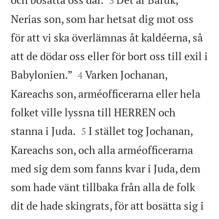
3
Nerias son, som har hetsat dig mot oss
för att vi ska överlämnas åt kaldéerna, så
att de dödar oss eller för bort oss till exil i


Babylonien.”
Varken Jochanan,
4
Kareachs son, arméofficerarna eller hela
folket ville lyssna till HERREN och


stanna i Juda.
I stället tog Jochanan,
5
Kareachs son, och alla arméofficerarna
med sig dem som fanns kvar i Juda, dem
som hade vänt tillbaka från alla de folk
dit de hade skingrats, för att bosätta sig i