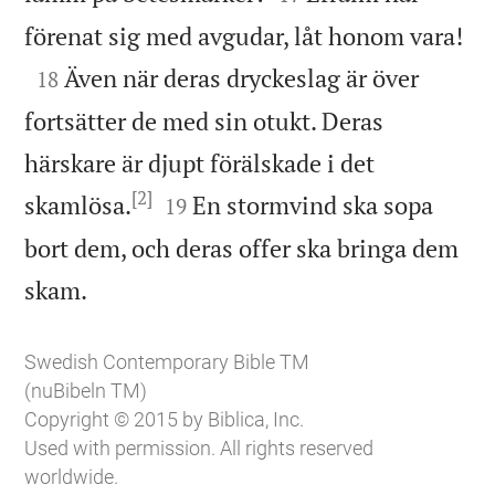

förenat sig med avgudar, låt honom vara!

Även när deras dryckeslag är över
18
fortsätter de med sin otukt. Deras
härskare är djupt förälskade i det
[2]


skamlösa.
En stormvind ska sopa
19
bort dem, och deras offer ska bringa dem

skam.
Swedish Contemporary Bible TM
(nuBibeln TM)
Copyright © 2015 by Biblica, Inc.
Used with permission. All rights reserved
worldwide.