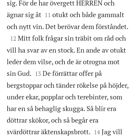
sig. För de har övergett HERREN och


ägnar sig åt
otukt och både gammalt
11

och nytt vin. Det berövar dem förståndet.

Mitt folk frågar sin träbit om råd och
12
vill ha svar av en stock. En ande av otukt
leder dem vilse, och de är otrogna mot


sin Gud.
De förrättar offer på
13
bergstoppar och tänder rökelse på höjder,
under ekar, popplar och terebinter, som
har en så behaglig skugga. Så blir era
döttrar skökor, och så begår era


svärdöttrar äktenskapsbrott.
Jag vill
14