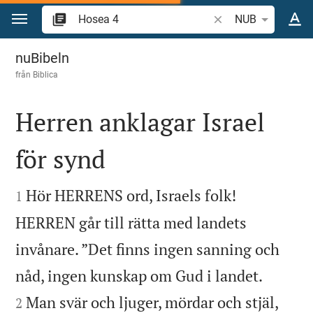
Hoppa till innehåll
Sök bibelvers eller o
NUB
Hosea 4
nuBibeln
från
Biblica
Herren anklagar Israel
för synd


Hör HERRENS ord, Israels folk!
1
HERREN går till rätta med landets
invånare. ”Det finns ingen sanning och


nåd, ingen kunskap om Gud i landet.
Man svär och ljuger, mördar och stjäl,
2