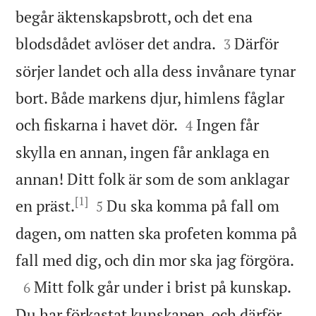
begår äktenskapsbrott, och det ena


blodsdådet avlöser det andra.
Därför
3
sörjer landet och alla dess invånare tynar
bort. Både markens djur, himlens fåglar


och fiskarna i havet dör.
Ingen får
4
skylla en annan, ingen får anklaga en
annan! Ditt folk är som de som anklagar
[1]


en präst.
Du ska komma på fall om
5
dagen, om natten ska profeten komma på

fall med dig, och din mor ska jag förgöra.

Mitt folk går under i brist på kunskap.
6
Du har förkastat kunskapen, och därför