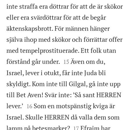
inte straffa era döttrar för att de är skökor
eller era svärdöttrar för att de begår
äktenskapsbrott. För männen hänger
själva ihop med skökor och förrättar offer
med tempelprostituerade. Ett folk utan


förstånd går under.
Även om du,
15
Israel, lever i otukt, får inte Juda bli
skyldigt. Kom inte till Gilgal, gå inte upp
till Bet Aven! Svär inte: ’Så sant HERREN


lever.’
Som en motspänstig kviga är
16
Israel. Skulle HERREN då valla dem som


lamm på betesmarker?
Efraim har
17