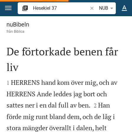
Hoppa till innehåll
Sök bibelvers eller o
NUB
Hesekiel 37
nuBibeln
från
Biblica
De förtorkade benen får
liv


HERRENS hand kom över mig, och av
1
HERRENS Ande leddes jag bort och


sattes ner i en dal full av ben.
Han
2
förde mig runt bland dem, och de låg i
stora mängder överallt i dalen, helt