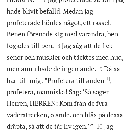
hade blivit befalld. Medan jag
profeterade hördes något, ett rassel.
Benen förenade sig med varandra, ben


fogades till ben.
Jag såg att de fick
8
senor och muskler och täcktes med hud,


men ännu hade de ingen ande.
Då sa
9
[1]
han till mig: ”Profetera till anden
,
profetera, människa! Säg: ’Så säger
Herren, HERREN: Kom från de fyra
väderstrecken, o ande, och blås på dessa


dräpta, så att de får liv igen.’ ”
Jag
10