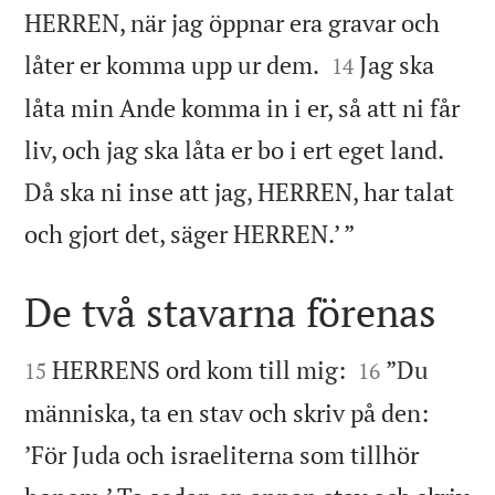
HERREN, när jag öppnar era gravar och


låter er komma upp ur dem.
Jag ska
14
låta min Ande komma in i er, så att ni får
liv, och jag ska låta er bo i ert eget land.
Då ska ni inse att jag, HERREN, har talat

och gjort det, säger HERREN.’ ”
De två stavarna förenas




HERRENS ord kom till mig:
”Du
15
16
människa, ta en stav och skriv på den:
’För Juda och israeliterna som tillhör