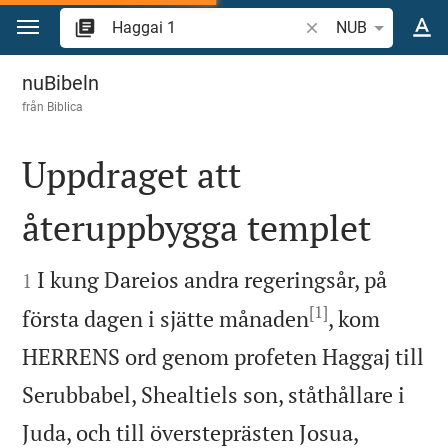
Hoppa till innehåll
Sök bibelvers eller o
NUB
Haggai 1
nuBibeln
från
Biblica
Uppdraget att
återuppbygga templet


I kung Dareios andra regeringsår, på
1
[1]
första dagen i sjätte månaden
, kom
HERRENS ord genom profeten Haggaj till
Serubbabel, Shealtiels son, ståthållare i
Juda, och till översteprästen Josua,