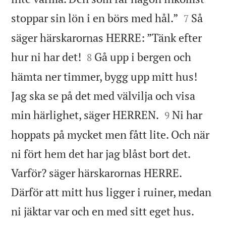


stoppar sin lön i en börs med hål.”
Så
7
säger härskarornas HERRE: ”Tänk efter


hur ni har det!
Gå upp i bergen och
8
hämta ner timmer, bygg upp mitt hus!
Jag ska se på det med välvilja och visa


min härlighet, säger HERREN.
Ni har
9
hoppats på mycket men fått lite. Och när
ni fört hem det har jag blåst bort det.
Varför? säger härskarornas HERRE.
Därför att mitt hus ligger i ruiner, medan


ni jäktar var och en med sitt eget hus.