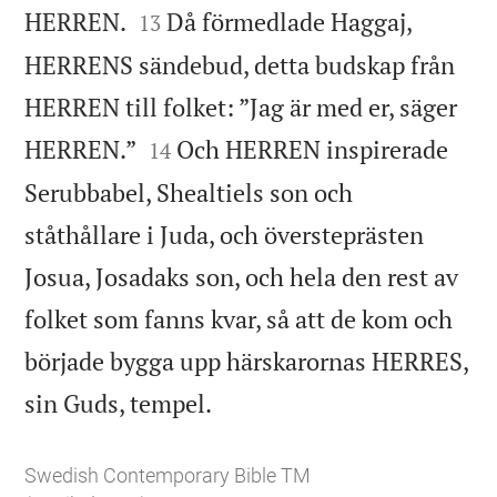


HERREN.
Då förmedlade Haggaj,
13
HERRENS sändebud, detta budskap från
HERREN till folket: ”Jag är med er, säger


HERREN.”
Och HERREN inspirerade
14
Serubbabel, Shealtiels son och
ståthållare i Juda, och översteprästen
Josua, Josadaks son, och hela den rest av
folket som fanns kvar, så att de kom och
började bygga upp härskarornas HERRES,

sin Guds, tempel.
Swedish Contemporary Bible TM