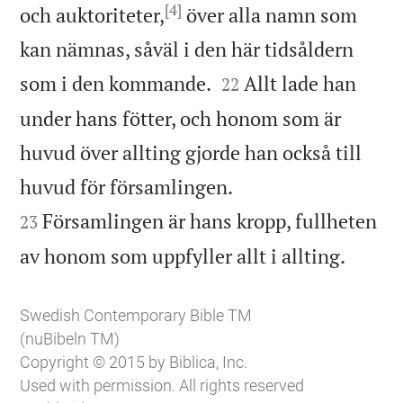
[4]
och auktoriteter,
över alla namn som
kan nämnas, såväl i den här tidsåldern


som i den kommande.
Allt lade han
22
under hans fötter, och honom som är
huvud över allting gjorde han också till


huvud för församlingen.
Församlingen är hans kropp, fullheten
23

av honom som uppfyller allt i allting.
Swedish Contemporary Bible TM
(nuBibeln TM)
Copyright © 2015 by Biblica, Inc.
Used with permission. All rights reserved