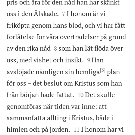
pris och ära för den nåd han har skänkt


oss i den Älskade.
I honom är vi
7
friköpta genom hans blod, och vi har fått
förlåtelse för våra överträdelser på grund


av den rika nåd
som han lät flöda över
8


oss, med vishet och insikt.
Han
9
[3]
avslöjade nämligen sin hemliga
plan
för oss – det beslut om Kristus som han


från början hade fattat.
Det skulle
10
genomföras när tiden var inne: att
sammanfatta allting i Kristus, både i


himlen och på jorden.
I honom har vi
11