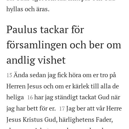

hyllas och äras.
Paulus tackar för
församlingen och ber om
andlig vishet


Ända sedan jag fick höra om er tro på
15
Herren Jesus och om er kärlek till alla de


heliga
har jag ständigt tackat Gud när
16


jag har bett för er.
Jag ber att vår Herre
17
Jesus Kristus Gud, härlighetens Fader,