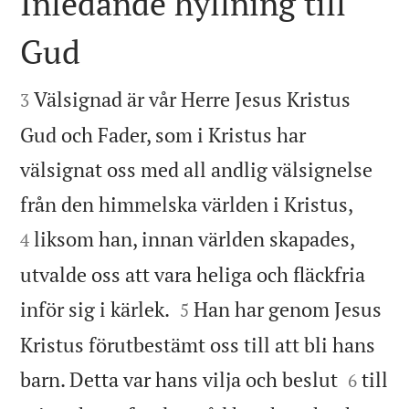
Inledande hyllning till
Gud


Välsignad är vår Herre Jesus Kristus
3
Gud och Fader, som i Kristus har
välsignat oss med all andlig välsignelse


från den himmelska världen i Kristus,
liksom han, innan världen skapades,
4
utvalde oss att vara heliga och fläckfria


inför sig i kärlek.
Han har genom Jesus
5
Kristus förutbestämt oss till att bli hans


barn. Detta var hans vilja och beslut
till
6