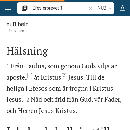
Hoppa till innehåll
Sök bibelvers eller o
NUB
Efesierbrevet 1
nuBibeln
från
Biblica
Hälsning


Från Paulus, som genom Guds vilja är
1
[1]
[2]
apostel
åt Kristus
Jesus. Till de
heliga i Efesos som är trogna i Kristus


Jesus.
Nåd och frid från Gud, vår Fader,
2

och Herren Jesus Kristus.