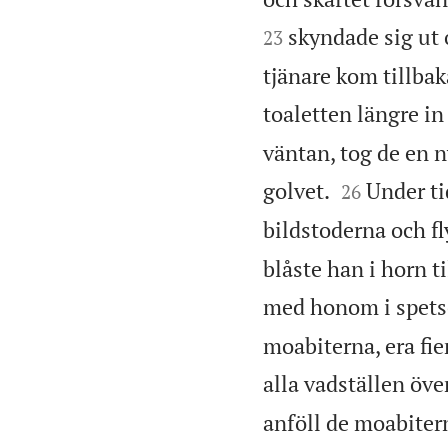
skyndade sig ut o
23
tjänare kom tillbak
toaletten längre in 
väntan, tog de en n


golvet.
Under ti
26
bildstoderna och fly
blåste han i horn t
med honom i spets
moabiterna, era fie
alla vadställen öve
anföll de moabiter