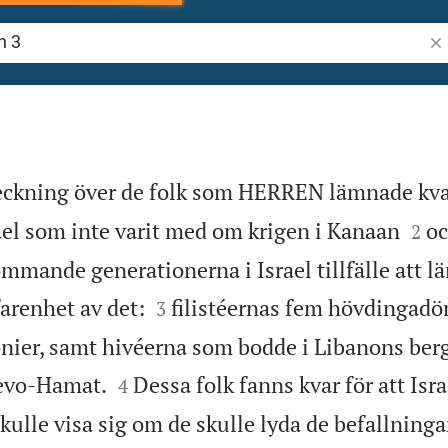
Sök
teckning över de folk som HERREN lämnade kvar


ael som inte varit med om krigen i Kanaan
oc
2
ommande generationerna i Israel tillfälle att lär


arenhet av det:
filistéernas fem hövdingadö
3
nier, samt hivéerna som bodde i Libanons ber


Levo-Hamat.
Dessa folk fanns kvar för att Isra
4
 skulle visa sig om de skulle lyda de befallning