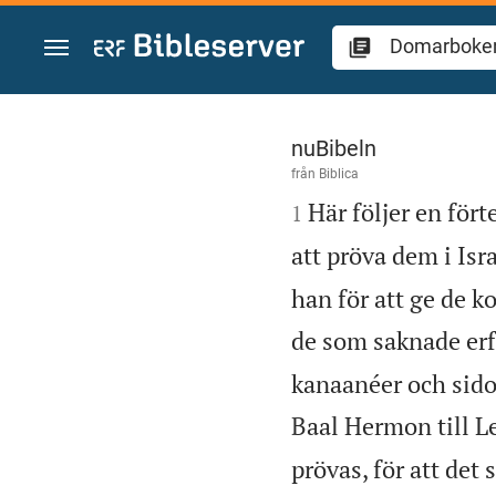
Hoppa till innehåll
Domarboken 3
nuBibeln
från
Biblica

Här följer en för
1
att pröva dem i Isr
han för att ge de k
de som saknade erf
kanaanéer och sido
Baal Hermon till 
prövas, för att det