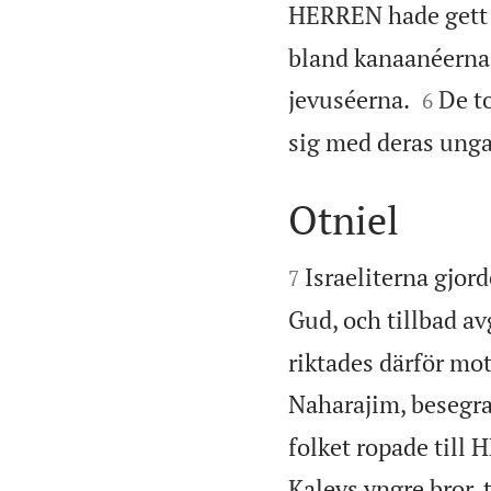
HERREN hade gett 
bland kanaanéerna,


jevuséerna.
De to
6
sig med deras unga
Otniel


Israeliterna gjo
7
Gud, och tillbad a
riktades därför mo
Naharajim, besegra 
folket ropade till 
Kalevs yngre bror, t