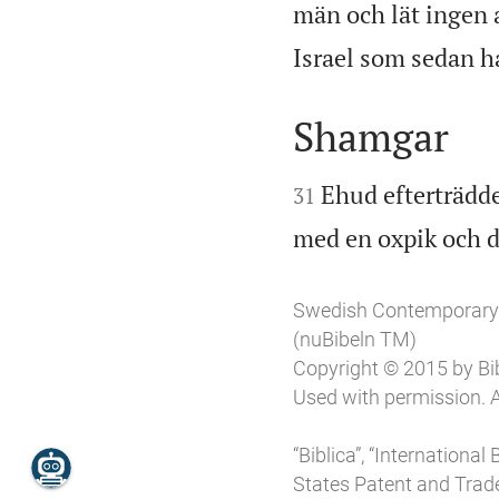
män och lät ingen
Israel som sedan ha
Shamgar


Ehud efterträdde
31
med en oxpik och d
Swedish Contemporary
(nuBibeln TM)
Copyright © 2015 by Bibl
Used with permission. A
“Biblica”, “Internationa
States Patent and Trade