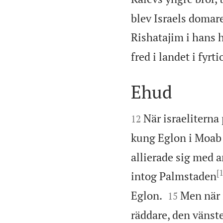
blev Israels domar
Rishatajim i hans 
fred i landet i fyrt
Ehud


När israeliterna
12
kung Eglon i Moab 
allierade sig med 
[1
intog Palmstaden


Eglon.
Men när 
15
räddare, den vänst