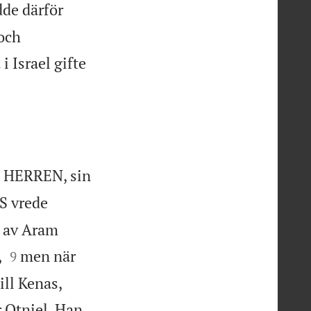
dde därför
 och
i Israel gifte
e HERREN, sin
 vrede
n av Aram


,
men när
9
ill Kenas,
Otniel. Han