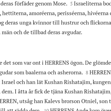


deras förfäder genom Mose.
Israeliterna bo
5
 hettiterna, amoréerna, perisséerna, hivéerna
g deras unga kvinnor till hustrur och flickorna 

 män och de tillbad deras avgudar.
rde det som var ont i HERRENS ögon. De glömd


vgudar som baalerna och asherorna.
HERRENS
8
t Israel och han lät Kushan Rishatajim, kunge
dem. I åtta år fick de tjäna Kushan Rishatajim
HERREN, utsåg han Kalevs brorson Otniel, son t


ill att rädda dem.
HERRENS Ande kom över 
10