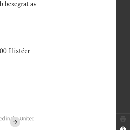
b besegrat av
0 filistéer
ed in the United