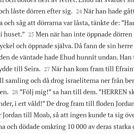


ch låste dörren efter sig.
När han hade gåt
24
a och såg att dörrarna var låsta, tänkte de: ”Ha


i huset.”
Men när han inte öppnade dörren 
25
yckel och öppnade själva. Då fann de sin herre
den de väntade hade Ehud hunnit undan. Han t


dde till Seira.
När han kom fram till Efrai
27
ill samling och då drog israeliterna ner från b


en.
”Följ mig!” sa han till dem. ”HERREN s
28
nder, i ert våld!” De drog fram till floden Jorda
r Jordan till Moab, så att ingen kunde ta sig öve
na och dödade omkring 10 000 av deras starka 