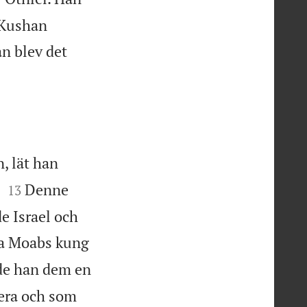
 Kushan
n blev det
, lät han


Denne
13
e Israel och
äna Moabs kung
nde han dem en
Gera och som