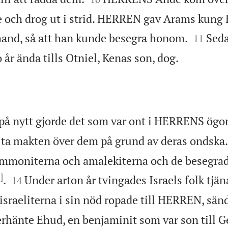
e och drog ut i strid. HERREN gav Arams kung


hand, så att han kunde besegra honom.
Seda
11

io år ända tills Otniel, Kenas son, dog.
 på nytt gjorde det som var ont i HERRENS ögon
ta makten över dem på grund av deras ondska.
ammoniterna och amalekiterna och de besegrad
]


.
Under arton år tvingades Israels folk tj
14
israeliterna i sin nöd ropade till HERREN, sä
erhänte Ehud, en benjaminit som var son till 