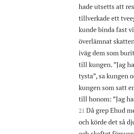
hade utsetts att re
tillverkade ett tv
kunde binda fast vi
överlämnat skatten
iväg dem som burit
till kungen. ”Jag ha
tysta”, sa kungen o
kungen som satt en
till honom: ”Jag ha
Då grep Ehud med
21
och körde det så dj
och skaftet försvan