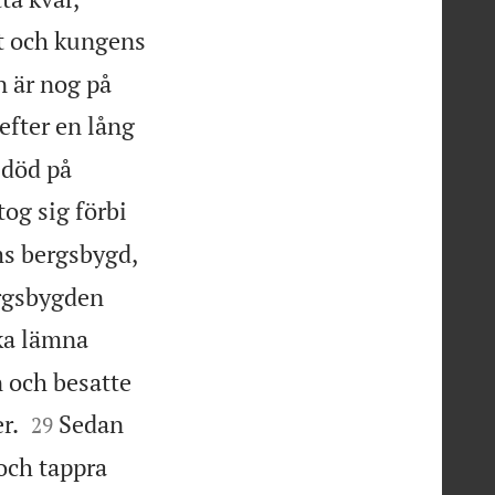
t och kungens
n är nog på
efter en lång
 död på
og sig förbi
ms bergsbygd,
ergsbygden
ka lämna
n och besatte


r.
Sedan
29
och tappra