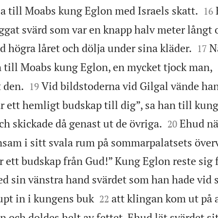


sa till Moabs kung Eglon med Israels skatt.
16
eeggat svärd som var en knapp halv meter långt


d högra låret och dölja under sina kläder.
N
17
 till Moabs kung Eglon, en mycket tjock man,


 den.
Vid bildstoderna vid Gilgal vände han 
19
r ett hemligt budskap till dig”, sa han till kun


ch skickade då genast ut de övriga.
Ehud nä
20
sam i sitt svala rum på sommarpalatsets över
r ett budskap från Gud!” Kung Eglon reste sig f
 sin vänstra hand svärdet som han hade vid si


upt in i kungens buk
att klingan kom ut på 
22
n och doldes helt av fettet. Ehud lät svärdet sit