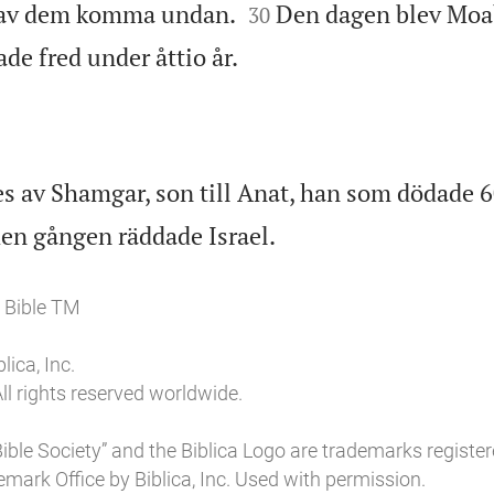


 av dem komma undan.
Den dagen blev Moa
30

de fred under åttio år.
s av Shamgar, son till Anat, han som dödade 60

en gången räddade Israel.
 Bible TM
ica, Inc.
ll rights reserved worldwide.
l Bible Society” and the Biblica Logo are trademarks register
mark Office by Biblica, Inc. Used with permission.