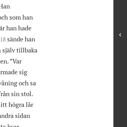
Han
 och som han
är han hade


sände han
18
själv tillbaka
gen. ”Var
rmade sig
våning och sa


rån sin stol.
tt högra lår
andra sidan


ta kvar,