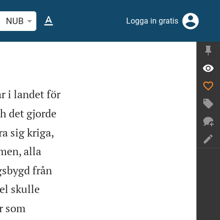
 bibelvers eller ord
NUB
Logga in gratis
 i landet för
h det gjorde
a sig kriga,
men, alla
gsbygd från
el skulle
ar som