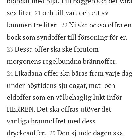
blandat med olja. Till baggen ska det vara


sex liter
och till vart och ett av
21


lammen tre liter.
Ni ska också offra en
22


bock som syndoffer till försoning för er.
Dessa offer ska ske förutom
23


morgonens regelbundna brännoffer.
Likadana offer ska bäras fram varje dag
24
under högtidens sju dagar, mat- och
eldoffer som en välbehaglig lukt inför
HERREN. Det ska offras utöver det
vanliga brännoffret med dess


dryckesoffer.
Den sjunde dagen ska
25