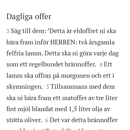
Dagliga offer


Säg till dem: ’Detta är eldoffret ni ska
3
bära fram inför HERREN: två årsgamla
felfria lamm. Detta ska ni göra varje dag


som ett regelbundet brännoffer.
Ett
4
lamm ska offras på morgonen och ett i


skymningen.
Tillsammans med dem
5
ska ni bära fram ett matoffer av tre liter
fint mjöl blandat med 1,5 liter olja av


stötta oliver.
Det var detta brännoffer
6