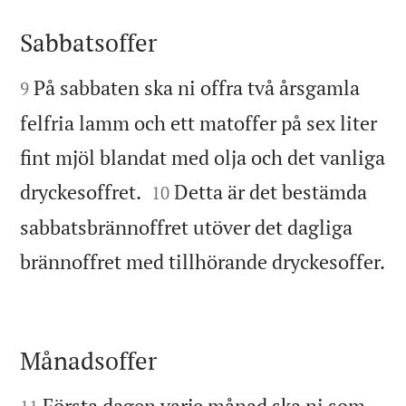
Sabbatsoffer


På sabbaten ska ni offra två årsgamla
9
felfria lamm och ett matoffer på sex liter
fint mjöl blandat med olja och det vanliga


dryckesoffret.
Detta är det bestämda
10
sabbatsbrännoffret utöver det dagliga

brännoffret med tillhörande dryckesoffer.
Månadsoffer


Första dagen varje månad ska ni som