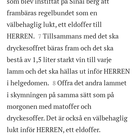
som blev instiftat på Sinai berg att
frambäras regelbundet som en
välbehaglig lukt, ett eldoffer till


HERREN.
Tillsammans med det ska
7
dryckesoffret bäras fram och det ska
bestå av 1,5 liter starkt vin till varje
lamm och det ska hällas ut inför HERREN


i helgedomen.
Offra det andra lammet
8
i skymningen på samma sätt som på
morgonen med matoffer och
dryckesoffer. Det är också en välbehaglig

lukt inför HERREN, ett eldoffer.