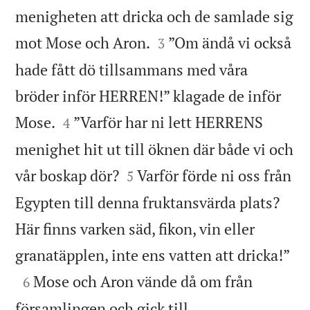
menigheten att dricka och de samlade sig


mot Mose och Aron.
”Om ändå vi också
3
hade fått dö tillsammans med våra
bröder inför HERREN!” klagade de inför


Mose.
”Varför har ni lett HERRENS
4
menighet hit ut till öknen där både vi och


vår boskap dör?
Varför förde ni oss från
5
Egypten till denna fruktansvärda plats?
Här finns varken säd, fikon, vin eller

granatäpplen, inte ens vatten att dricka!”

Mose och Aron vände då om från
6
församlingen och gick till