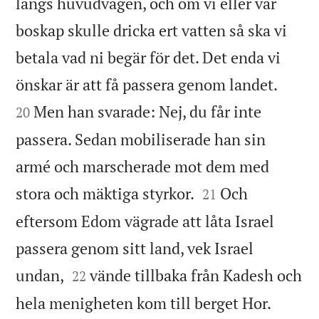
längs huvudvägen, och om vi eller vår
boskap skulle dricka ert vatten så ska vi
betala vad ni begär för det. Det enda vi


önskar är att få passera genom landet.
Men han svarade: Nej, du får inte
20
passera. Sedan mobiliserade han sin
armé och marscherade mot dem med


stora och mäktiga styrkor.
Och
21
eftersom Edom vägrade att låta Israel
passera genom sitt land, vek Israel


undan,
vände tillbaka från Kadesh och
22

hela menigheten kom till berget Hor.