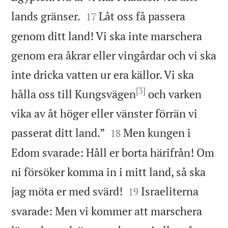


lands gränser.
Låt oss få passera
17
genom ditt land! Vi ska inte marschera
genom era åkrar eller vingårdar och vi ska
inte dricka vatten ur era källor. Vi ska
[3]
hålla oss till Kungsvägen
och varken
vika av åt höger eller vänster förrän vi


passerat ditt land.”
Men kungen i
18
Edom svarade: Håll er borta härifrån! Om
ni försöker komma in i mitt land, så ska


jag möta er med svärd!
Israeliterna
19
svarade: Men vi kommer att marschera