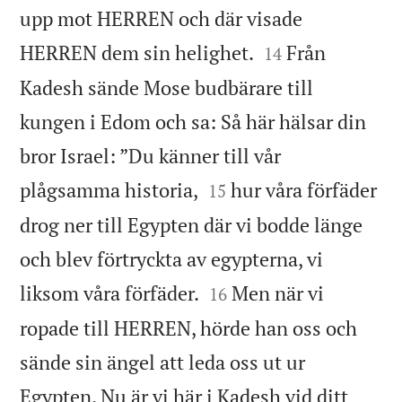
upp mot HERREN och där visade


HERREN dem sin helighet.
Från
14
Kadesh sände Mose budbärare till
kungen i Edom och sa: Så här hälsar din
bror Israel: ”Du känner till vår


plågsamma historia,
hur våra förfäder
15
drog ner till Egypten där vi bodde länge
och blev förtryckta av egypterna, vi


liksom våra förfäder.
Men när vi
16
ropade till HERREN, hörde han oss och
sände sin ängel att leda oss ut ur
Egypten. Nu är vi här i Kadesh vid ditt