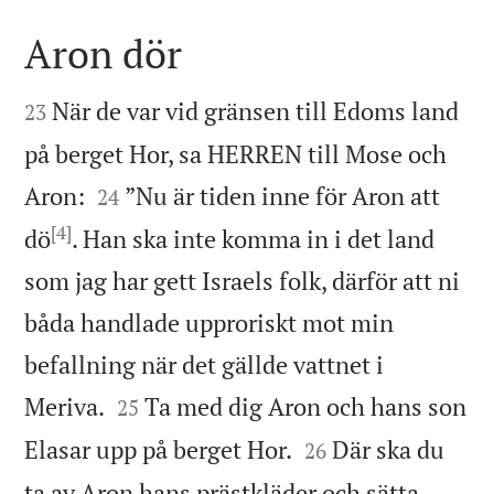
Aron dör


När de var vid gränsen till Edoms land
23
på berget Hor, sa HERREN till Mose och


Aron:
”Nu är tiden inne för Aron att
24
[4]
dö
. Han ska inte komma in i det land
som jag har gett Israels folk, därför att ni
båda handlade upproriskt mot min
befallning när det gällde vattnet i


Meriva.
Ta med dig Aron och hans son
25


Elasar upp på berget Hor.
Där ska du
26
ta av Aron hans prästkläder och sätta