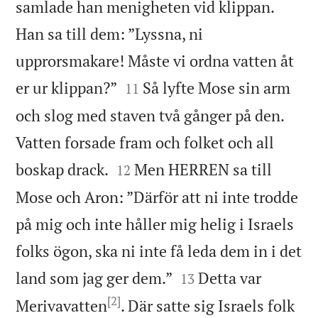
samlade han menigheten vid klippan.
Han sa till dem: ”Lyssna, ni
upprorsmakare! Måste vi ordna vatten åt


er ur klippan?”
Så lyfte Mose sin arm
11
och slog med staven två gånger på den.
Vatten forsade fram och folket och all


boskap drack.
Men HERREN sa till
12
Mose och Aron: ”Därför att ni inte trodde
på mig och inte håller mig helig i Israels
folks ögon, ska ni inte få leda dem in i det


land som jag ger dem.”
Detta var
13
[2]
Merivavatten
. Där satte sig Israels folk