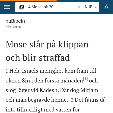
Hoppa till innehåll
Sök bibelvers eller o
NUB
4 Mosebok 20
nuBibeln
från
Biblica
Mose slår på klippan –
och blir straffad


Hela Israels menighet kom fram till
1
[1]
öknen Sin i den första månaden
och
slog läger vid Kadesh. Där dog Mirjam


och man begravde henne.
Det fanns då
2
inte tillräckligt med vatten för