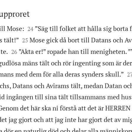
 upproret


ll Mose:
”Säg till folket att hålla sig borta
24


 tält!”
Mose gick då bort till Datans och Av
25


ste.
”Akta er!” ropade han till menigheten. ”V
26
udlösa mäns tält och rör ingenting som är dera

mmans med dem för alla deras synders skull.”
2
chs, Datans och Avirams tält, medan Datan o
vid ingången till sina tält tillsammans med hus
Genom det här ska ni förstå att det är HERREN
det jag gjort och att jag inte har gjort det av mig
 dör en naturlig död och delar alla människors