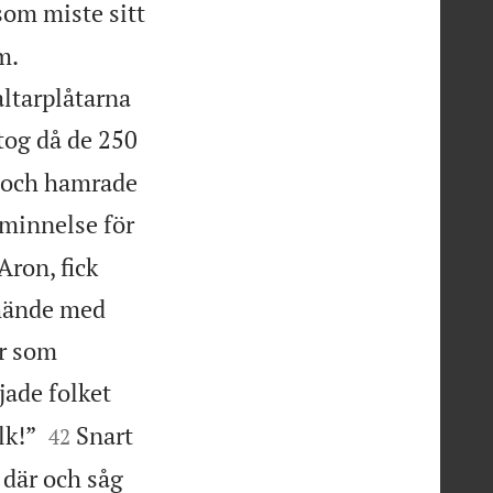
som miste sitt
m.
ltarplåtarna
tog då de 250
s och hamrade
åminnelse för
Aron, fick
 hände med
ar som
ade folket


lk!”
Snart
42
där och såg