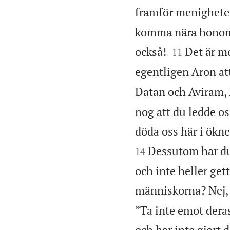
framför menighete
komma nära honom, m


också!
Det är m
11
egentligen Aron at
Datan och Aviram, 
nog att du ledde os
döda oss här i ökne
Dessutom har du 
14
och inte heller gett
människorna? Nej, 
”Ta inte emot deras
och har inte gjort 