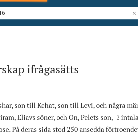
Sök
skap ifrågasätts
ishar, son till Kehat, son till Levi, och några 


ram, Eliavs söner, och On, Pelets son,
intala
2
se. På deras sida stod 250 ansedda förtroende