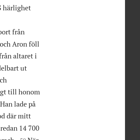
 härlighet
bort från
och Aron föll
rån altaret i
delbart ut
och
gt till honom
 Han lade på
d där mitt
redan 14 700

