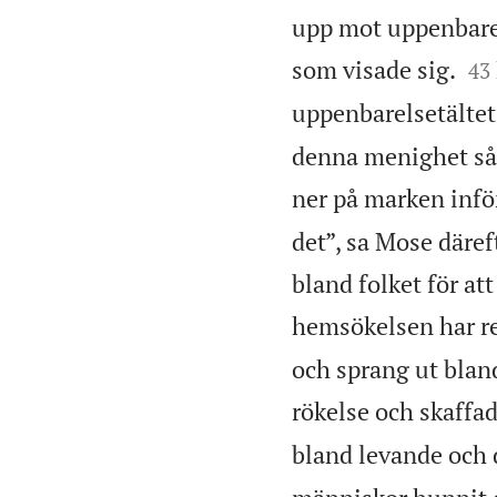
upp mot uppenbare


som visade sig.
43
uppenbarelsetältet
denna menighet så 
ner på marken inf
det”, sa Mose däref
bland folket för a
hemsökelsen har re
och sprang ut blan
rökelse och skaffad
bland levande och