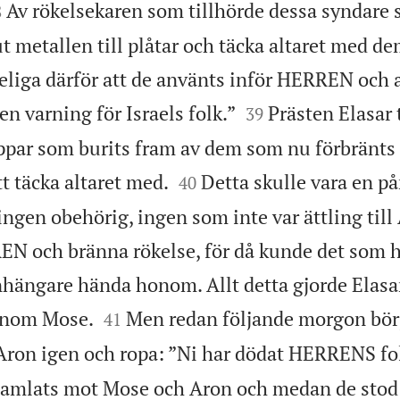

Av rökelsekaren som tillhörde dessa syndare 
8
t metallen till plåtar och täcka altaret med de
eliga därför att de använts inför HERREN och a


en varning för Israels folk.”
Prästen Elasar 
39
ppar som burits fram av dem som nu förbränt


tt täcka altaret med.
Detta skulle vara en p
40
ingen obehörig, ingen som inte var ättling till 
N och bränna rökelse, för då kunde det som
hängare hända honom. Allt detta gjorde Elas


enom Mose.
Men redan följande morgon börj
41
ron igen och ropa: ”Ni har dödat HERRENS fo
amlats mot Mose och Aron och medan de stod 