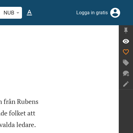
 bibelvers eller ord
NUB
Logga in gratis
män från Rubens
de folket att


valda ledare.