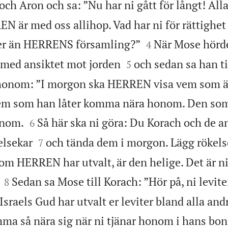
 och Aron och sa: ”Nu har ni gått för långt! Al
N är med oss allihop. Vad har ni för rättighet


mer än HERRENS församling?”
När Mose hörde 
4


med ansiktet mot jorden
och sedan sa han ti
5
onom: ”I morgon ska HERREN visa vem som ä
vem som han låter komma nära honom. Den som


onom.
Så här ska ni göra: Du Korach och de a
6


elsekar
och tända dem i morgon. Lägg rökels
7
 HERREN har utvalt, är den helige. Det är ni


Sedan sa Mose till Korach: ”Hör på, ni levite
8
t Israels Gud har utvalt er leviter bland alla and
mma så nära sig när ni tjänar honom i hans bon