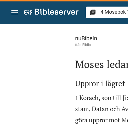
Hoppa till innehåll
4 Mosebok 16
nuBibeln
från
Biblica
Moses ledar

Uppror i lägret


Korach, son till J
1
stam, Datan och Avi
göra uppror mot Mo