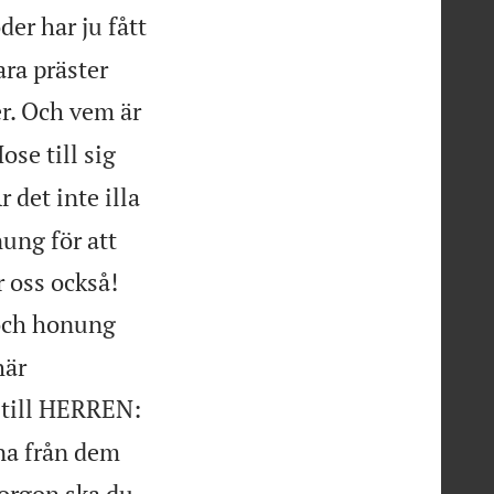
der har ju fått
ara präster
r. Och vem är
ose till sig
r det inte illa
nung för att


r oss också!
 och honung
här
 till HERREN:
sna från dem
morgon ska du