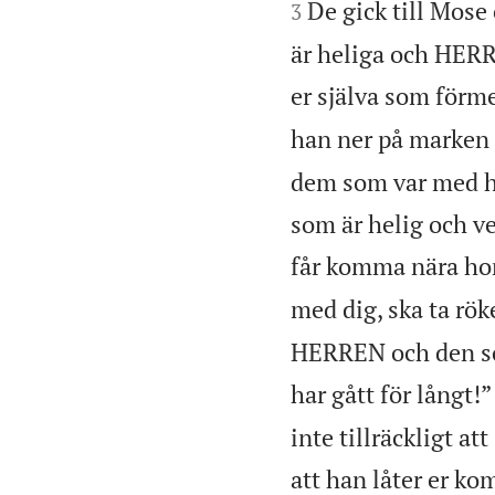
De gick till Mose
3
är heliga och HERRE
er själva som för
han ner på marken 
dem som var med h
som är helig och 
får komma nära h
med dig, ska ta rök
HERREN och den som
har gått för långt!”
inte tillräckligt at
att han låter er ko