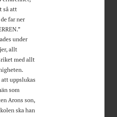
 så att
de far ner


 HERREN.”
nades under
r, allt
riket med allt


nigheten.
r att uppslukas
 män som
sten Arons son,
e kolen ska han