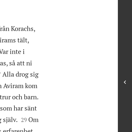
 från Korachs,
irams tält,
ar inte i
s, så att ni

Alla drog sig
7
ch Aviram kom

trur och barn.
 som har sänt


 själv.
Om
29
 erfarenhet,