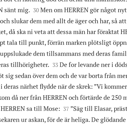


N sänt mig.
Men om HERREN gör något nytt
30
ch slukar dem med allt de äger och har, så att 
ket, då ska ni veta att dessa män har föraktat
 tala till punkt, förrän marken plötsligt öpp
 uppslukade dem tillsammans med deras familje


ras tillhörigheter.
De for levande ner i döds
33
öt sig sedan över dem och de var borta från me
a i deras närhet flydde när de skrek: ”Vi komme
kom då ner från HERREN och förtärde de 250


HERREN sa till Mose:
”Säg till Elasar, prä
37
lsekaren ur askan, för de är heliga. De glödand