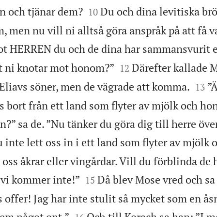


n och tjänar dem?
Du och dina levitiska brö
10
en nu vill ni alltså göra anspråk på att få v
ot HERREN du och de dina har sammansvurit e


t ni knotar mot honom?”
Därefter kallade M
12


Eliavs söner, men de vägrade att komma.
”Ä
13
s bort från ett land som flyter av mjölk och ho
n?” sa de. ”Nu tänker du göra dig till herre öve
inte lett oss in i ett land som flyter av mjölk
 oss åkrar eller vingårdar. Vill du förblinda de 


vi kommer inte!”
Då blev Mose vred och sa
15
 offer! Jag har inte stulit så mycket som en å


dem något ont.”
Och till Korach sa han: ”I 