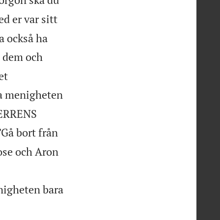
d er var sitt
a också ha
i dem och
et
la menigheten
 HERRENS
”Gå bort från
se och Aron
nigheten bara