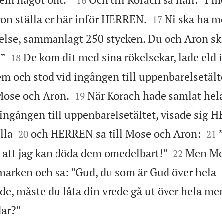
16


on ställa er här inför HERREN.
Ni ska ha me
17
else, sammanlagt 250 stycken. Du och Aron sk


.”
De kom dit med sina rökelsekar, lade eld 
18
em och stod vid ingången till uppenbarelsetält


ose och Aron.
När Korach hade samlat he
19
ingången till uppenbarelsetältet, visade sig




lla
och HERREN sa till Mose och Aron:
20
21


att jag kan döda dem omedelbart!”
Men Mo
22
 marken och sa: ”Gud, du som är Gud över hela
e, måste du låta din vrede gå ut över hela me

dar?”