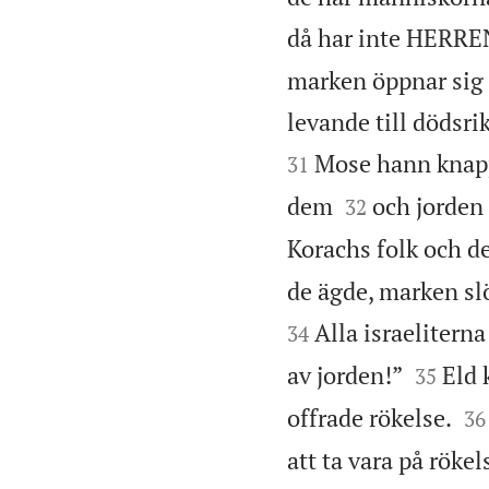
då har inte HERRE
marken öppnar sig o
levande till dödsri
Mose hann knappt
31


dem
och jorden
32
Korachs folk och de
de ägde, marken sl
Alla israelitern
34


av jorden!”
Eld 
35


offrade rökelse.
36
att ta vara på röke