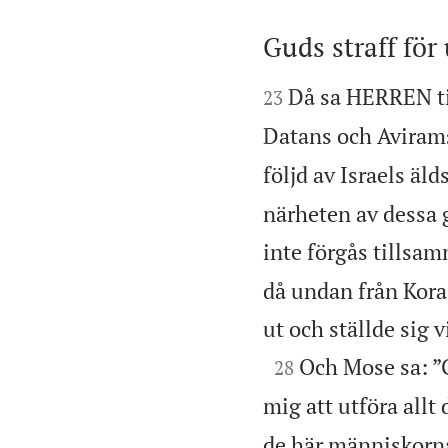
Guds straff för


Då sa HERREN ti
23
Datans och Avirams
följd av Israels äld
närheten av dessa g
inte förgås tillsa
då undan från Kora
ut och ställde sig 

Och Mose sa: ”
28
mig att utföra allt 
de här människorna