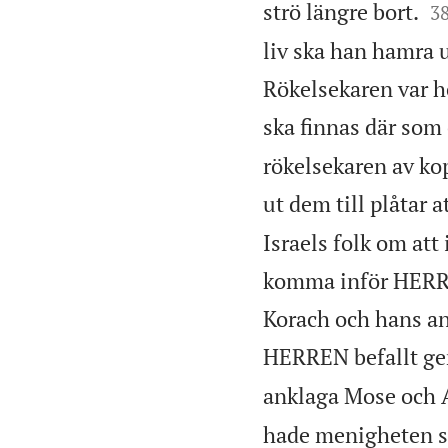

strö längre bort.
3
liv ska han hamra u
Rökelsekaren var h
ska finnas där som 
rökelsekaren av ko
ut dem till plåtar a
Israels folk om att 
komma inför HERRE
Korach och hans an
HERREN befallt g
anklaga Mose och A
hade menigheten s