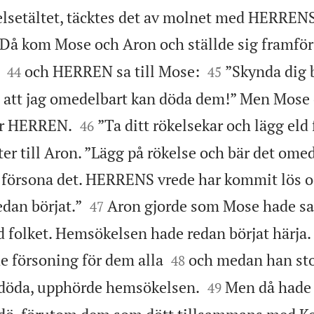
lsetältet, täcktes det av molnet med HERRENS
Då kom Mose och Aron och ställde sig framför




och HERREN sa till Mose:
”Skynda dig 
44
45
att jag omedelbart kan döda dem!” Men Mose 


ör HERREN.
”Ta ditt rökelsekar och lägg eld f
46
ter till Aron. ”Lägg på rökelse och bär det ome
tt försona det. HERRENS vrede har kommit lös 


dan börjat.”
Aron gjorde som Mose hade sa
47
d folket. Hemsökelsen hade redan börjat härja.


e försoning för dem alla
och medan han sto
48


 döda, upphörde hemsökelsen.
Men då hade 
49