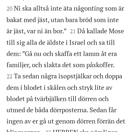
Ni ska alltså inte äta någonting som är
20
bakat med jäst, utan bara bröd som inte


är jäst, var ni än bor.”
Då kallade Mose
21
till sig alla de äldste i Israel och sa till
dem: ”Gå nu och skaffa ett lamm åt era


familjer, och slakta det som påskoffer.
Ta sedan några isopstjälkar och doppa
22
dem i blodet i skålen och stryk lite av
blodet på tvärbjälken till dörren och
utmed de båda dörrposterna. Sedan får
ingen av er gå ut genom dörren förrän det

