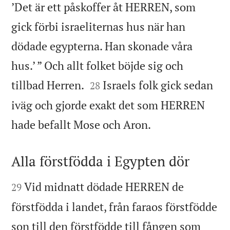
’Det är ett påskoffer åt HERREN, som
gick förbi israeliternas hus när han
dödade egypterna. Han skonade våra
hus.’ ” Och allt folket böjde sig och


tillbad Herren.
Israels folk gick sedan
28
iväg och gjorde exakt det som HERREN

hade befallt Mose och Aron.
Alla förstfödda i Egypten dör


Vid midnatt dödade HERREN de
29
förstfödda i landet, från faraos förstfödde
son till den förstfödde till fången som