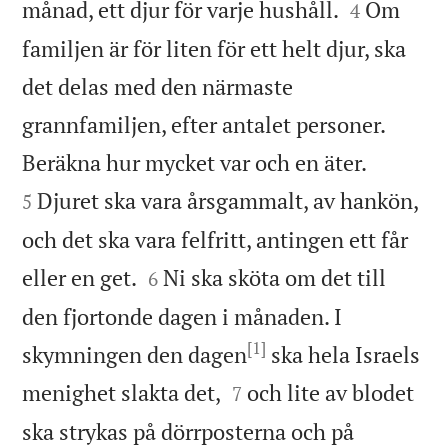


månad, ett djur för varje hushåll.
Om
4
familjen är för liten för ett helt djur, ska
det delas med den närmaste
grannfamiljen, efter antalet personer.


Beräkna hur mycket var och en äter.
Djuret ska vara årsgammalt, av hankön,
5
och det ska vara felfritt, antingen ett får


eller en get.
Ni ska sköta om det till
6
den fjortonde dagen i månaden. I
[1]
skymningen den dagen
ska hela Israels


menighet slakta det,
och lite av blodet
7
ska strykas på dörrposterna och på