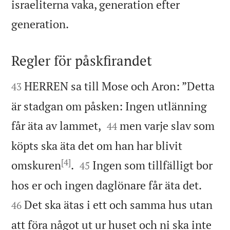
israeliterna vaka, generation efter

generation.
Regler för påskfirandet


HERREN sa till Mose och Aron: ”Detta
43
är stadgan om påsken: Ingen utlänning


får äta av lammet,
men varje slav som
44
köpts ska äta det om han har blivit
[4]


omskuren
.
Ingen som tillfälligt bor
45


hos er och ingen daglönare får äta det.
Det ska ätas i ett och samma hus utan
46
att föra något ut ur huset och ni ska inte