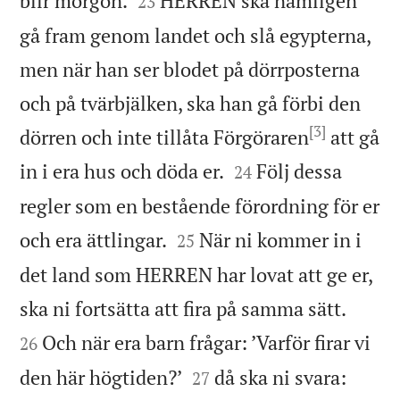
blir morgon.
HERREN ska nämligen
23
gå fram genom landet och slå egypterna,
men när han ser blodet på dörrposterna
och på tvärbjälken, ska han gå förbi den
[3]
dörren och inte tillåta Förgöraren
att gå


in i era hus och döda er.
Följ dessa
24
regler som en bestående förordning för er


och era ättlingar.
När ni kommer in i
25
det land som HERREN har lovat att ge er,


ska ni fortsätta att fira på samma sätt.
Och när era barn frågar: ’Varför firar vi
26


den här högtiden?’
då ska ni svara:
27