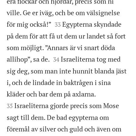
era flockar och hjordar, precis som ni
ville. Ge er iväg, och be om välsignelse


för mig också!”
Egypterna skyndade
33
på dem för att få ut dem ur landet så fort
som möjligt. ”Annars är vi snart döda


allihop”, sa de.
Israeliterna tog med
34
sig deg, som man inte hunnit blanda jäst
i, och de lindade in baktrågen i sina


kläder och bar dem på axlarna.
Israeliterna gjorde precis som Mose
35
sagt till dem. De bad egypterna om
föremål av silver och guld och även om