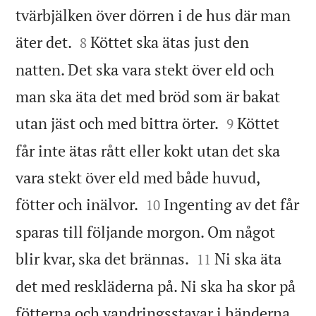
tvärbjälken över dörren i de hus där man


äter det.
Köttet ska ätas just den
8
natten. Det ska vara stekt över eld och
man ska äta det med bröd som är bakat


utan jäst och med bittra örter.
Köttet
9
får inte ätas rått eller kokt utan det ska
vara stekt över eld med både huvud,


fötter och inälvor.
Ingenting av det får
10
sparas till följande morgon. Om något


blir kvar, ska det brännas.
Ni ska äta
11
det med reskläderna på. Ni ska ha skor på
fötterna och vandringsstavar i händerna.