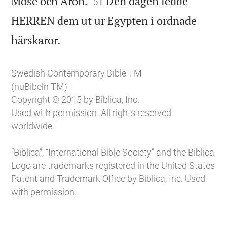


Mose och Aron.
Den dagen ledde
51
HERREN dem ut ur Egypten i ordnade

härskaror.
Swedish Contemporary Bible TM
(nuBibeln TM)
Copyright © 2015 by Biblica, Inc.
Used with permission. All rights reserved
worldwide.
“Biblica”, “International Bible Society” and the Biblica
Logo are trademarks registered in the United States
Patent and Trademark Office by Biblica, Inc. Used
with permission.