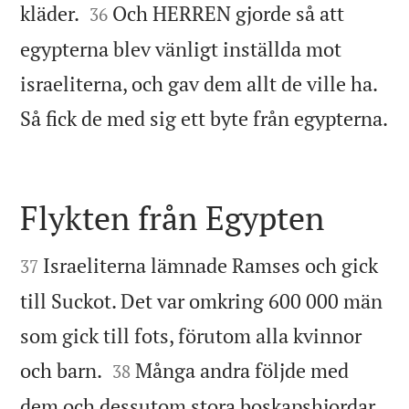


kläder.
Och HERREN gjorde så att
36
egypterna blev vänligt inställda mot
israeliterna, och gav dem allt de ville ha.

Så fick de med sig ett byte från egypterna.
Flykten från Egypten


Israeliterna lämnade Ramses och gick
37
till Suckot. Det var omkring 600 000 män
som gick till fots, förutom alla kvinnor


och barn.
Många andra följde med
38
dem och dessutom stora boskapshjordar,