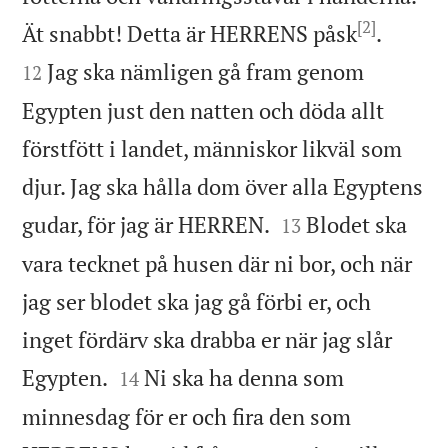
[2]


Ät snabbt! Detta är HERRENS påsk
.
Jag ska nämligen gå fram genom
12
Egypten just den natten och döda allt
förstfött i landet, människor likväl som
djur. Jag ska hålla dom över alla Egyptens


gudar, för jag är HERREN.
Blodet ska
13
vara tecknet på husen där ni bor, och när
jag ser blodet ska jag gå förbi er, och
inget fördärv ska drabba er när jag slår


Egypten.
Ni ska ha denna som
14
minnesdag för er och fira den som