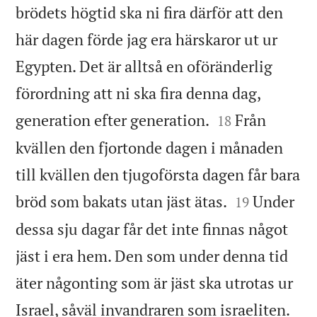
brödets högtid ska ni fira därför att den
här dagen förde jag era härskaror ut ur
Egypten. Det är alltså en oföränderlig
förordning att ni ska fira denna dag,


generation efter generation.
Från
18
kvällen den fjortonde dagen i månaden
till kvällen den tjugoförsta dagen får bara


bröd som bakats utan jäst ätas.
Under
19
dessa sju dagar får det inte finnas något
jäst i era hem. Den som under denna tid
äter någonting som är jäst ska utrotas ur


Israel, såväl invandraren som israeliten.