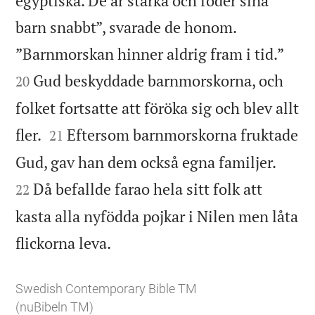
egyptiska. De är starka och föder sina
barn snabbt”, svarade de honom.


”Barnmorskan hinner aldrig fram i tid.”
Gud beskyddade barnmorskorna, och
20
folket fortsatte att föröka sig och blev allt


fler.
Eftersom barnmorskorna fruktade
21


Gud, gav han dem också egna familjer.
Då befallde farao hela sitt folk att
22
kasta alla nyfödda pojkar i Nilen men låta

flickorna leva.
Swedish Contemporary Bible TM
(nuBibeln TM)