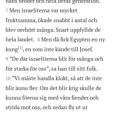


hans bröder och hela deras generation.
Men israeliterna var mycket
7
fruktsamma, ökade snabbt i antal och
blev oerhört många. Snart uppfyllde de


hela landet.
Men då fick Egypten en ny
8
[1]


kung
, en som inte kände till Josef.
”De där israeliterna blir för många och
9


för starka för oss”, sa han till sitt folk.
”Vi måste handla klokt, så att de inte
10
blir ännu fler. Om det blir krig skulle de
kunna förena sig med våra fiender och
strida mot oss, och sedan fly ut ur