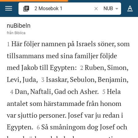
Hoppa till innehåll
Sök bibelvers eller o
NUB
2 Mosebok 1
nuBibeln
från
Biblica

Här följer namnen på Israels söner, som
1
tillsammans med sina familjer följde


med Jakob till Egypten:
Ruben, Simon,
2



Levi, Juda,
Isaskar, Sebulon, Benjamin,
3



Dan, Naftali, Gad och Asher.
Hela
4
5
antalet som härstammade från honom
var sjuttio personer. Josef var ju redan i


Egypten.
Så småningom dog Josef och
6