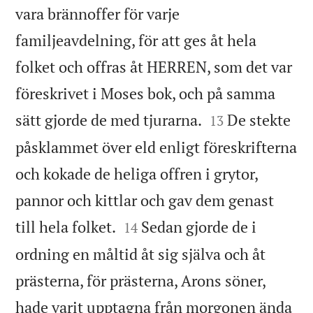
vara brännoffer för varje
familjeavdelning, för att ges åt hela
folket och offras åt HERREN, som det var
föreskrivet i Moses bok, och på samma


sätt gjorde de med tjurarna.
De stekte
13
påsklammet över eld enligt föreskrifterna
och kokade de heliga offren i grytor,
pannor och kittlar och gav dem genast


till hela folket.
Sedan gjorde de i
14
ordning en måltid åt sig själva och åt
prästerna, för prästerna, Arons söner,
hade varit upptagna från morgonen ända