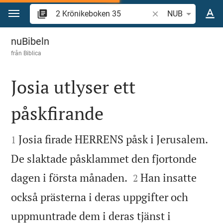
Hoppa till innehåll
Sök bibelvers eller o
NUB
2 Krönikeboken 35
nuBibeln
från
Biblica
Josia utlyser ett
påskfirande


Josia firade HERRENS påsk i Jerusalem.
1
De slaktade påsklammet den fjortonde


dagen i första månaden.
Han insatte
2
också prästerna i deras uppgifter och
uppmuntrade dem i deras tjänst i