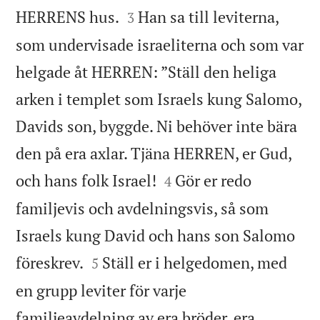


HERRENS hus.
Han sa till leviterna,
3
som undervisade israeliterna och som var
helgade åt HERREN: ”Ställ den heliga
arken i templet som Israels kung Salomo,
Davids son, byggde. Ni behöver inte bära
den på era axlar. Tjäna HERREN, er Gud,


och hans folk Israel!
Gör er redo
4
familjevis och avdelningsvis, så som
Israels kung David och hans son Salomo


föreskrev.
Ställ er i helgedomen, med
5
en grupp leviter för varje
familjeavdelning av era bröder, era