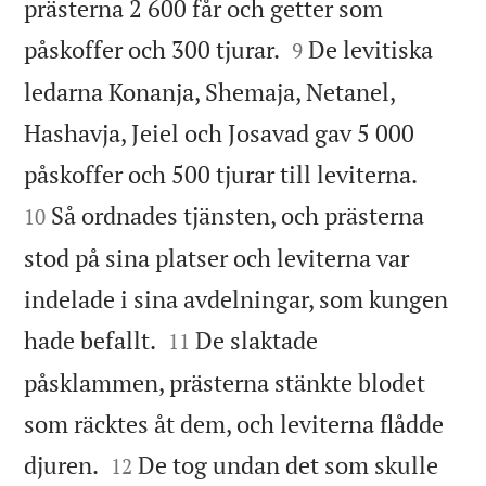
prästerna 2 600 får och getter som


påskoffer och 300 tjurar.
De levitiska
9
ledarna Konanja, Shemaja, Netanel,
Hashavja, Jeiel och Josavad gav 5 000


påskoffer och 500 tjurar till leviterna.
Så ordnades tjänsten, och prästerna
10
stod på sina platser och leviterna var
indelade i sina avdelningar, som kungen


hade befallt.
De slaktade
11
påsklammen, prästerna stänkte blodet
som räcktes åt dem, och leviterna flådde


djuren.
De tog undan det som skulle
12