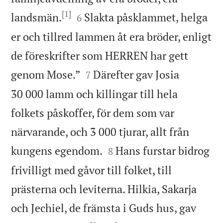
[1]


landsmän.
Slakta påsklammet, helga
6
er och tillred lammen åt era bröder, enligt
de föreskrifter som HERREN har gett


genom Mose.”
Därefter gav Josia
7
30 000 lamm och killingar till hela
folkets påskoffer, för dem som var
närvarande, och 3 000 tjurar, allt från


kungens egendom.
Hans furstar bidrog
8
frivilligt med gåvor till folket, till
prästerna och leviterna. Hilkia, Sakarja
och Jechiel, de främsta i Guds hus, gav