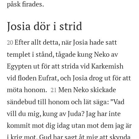

påsk firades.
Josia dör i strid


Efter allt detta, när Josia hade satt
20
templet i stånd, tågade kung Neko av
Egypten ut för att strida vid Karkemish
vid floden Eufrat, och Josia drog ut för att


möta honom.
Men Neko skickade
21
sändebud till honom och lät säga: ”Vad
vill du mig, kung av Juda? Jag har inte
kommit mot dig idag utan mot dem jag är
i krig mot. Gud har sagt åt mig att skynda