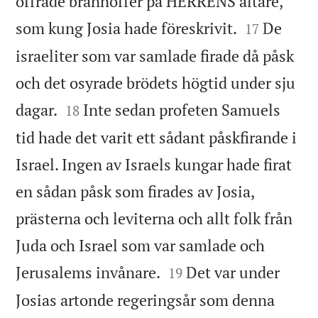
offrade brännoffer på HERRENS altare,


som kung Josia hade föreskrivit.
De
17
israeliter som var samlade firade då påsk
och det osyrade brödets högtid under sju


dagar.
Inte sedan profeten Samuels
18
tid hade det varit ett sådant påskfirande i
Israel. Ingen av Israels kungar hade firat
en sådan påsk som firades av Josia,
prästerna och leviterna och allt folk från
Juda och Israel som var samlade och


Jerusalems invånare.
Det var under
19
Josias artonde regeringsår som denna